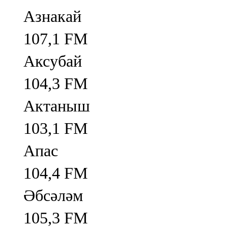
Азнакай
107,1 FM
Аксубай
104,3 FM
Актаныш
103,1 FM
Апас
104,4 FM
Әбсәләм
105,3 FM