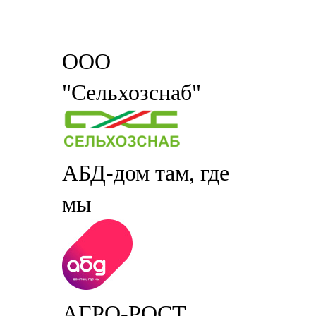
ООО
"Сельхозснаб"
АБД-дом там, где
мы
АГРО-РОСТ