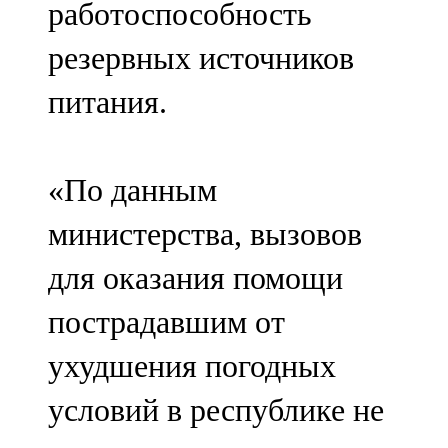
работоспособность
91,0 FM
резервных источников
Шәмәрдән
питания.
102,3 FM
Яңа чишмә
«По данным
107,0 FM
министерства, вызовов
Яр Чаллы
для оказания помощи
105,5 FM
пострадавшим от
ухудшения погодных
условий в республике не