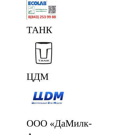
ТАНК
ЦДМ
ООО «ДаМилк-