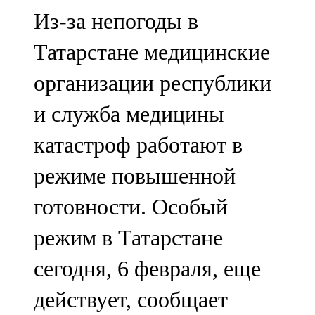
Мамадыш
Из-за непогоды в
106,2 FM
Татарстане медицинские
Минзәлә
организации республики
107,3 FM
и служба медицины
Мөслим
катастроф работают в
100,0 FM
режиме повышенной
Нурлат
готовности. Особый
104,7 FM
режим в Татарстане
Олы Әтнә
сегодня, 6 февраля, еще
71,42 FM
действует, сообщает
Сарман