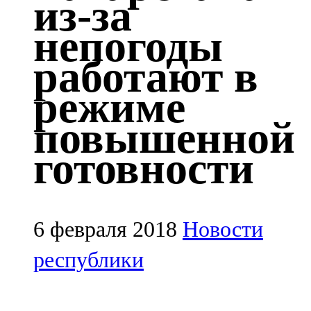
из-за
Казан
непогоды
91,5 FM
работают в
Кайбыч
режиме
106,1 FM
повышенной
Кама тамагы
готовности
71,51 FM
Кукмара
107,9 FM
6 февраля 2018
Новости
Лениногорский
республики
102,1 FM