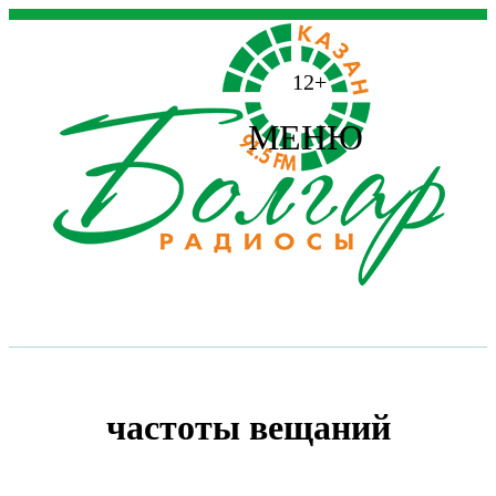
12+
МЕНЮ
частоты вещаний