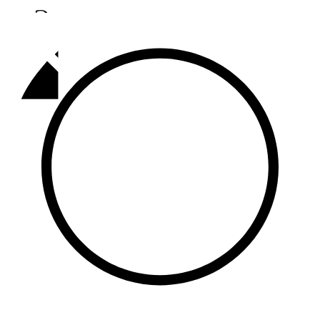
Әлмәт
92,9 FM
Базарлы матак
107,1 FM
Балык бистәсе
104,9 FM
Баулы
107,5 FM
Биләр
101,7 FM