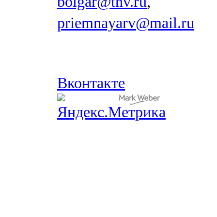
bolgar@tnv.ru
,
priemnayarv@mail.ru
Вконтакте