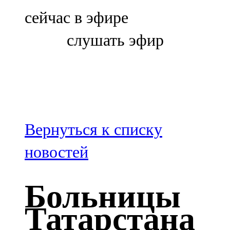
Болгар
сейчас в эфире
106,0 FM
слушать эфир
Бөгелмә
101,7 FM
Буа
100,3 FM
Вернуться к списку
Зәй
новостей
106,6 FM
Больницы
Кадыбаш
Татарстана
105,2 FM