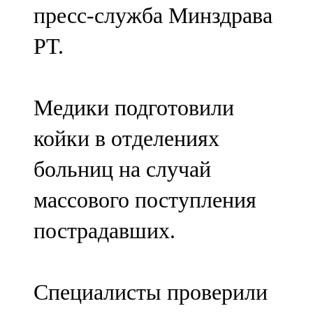
пресс-служба Минздрава
107,8 FM
РТ.
Теләче
106,1 FM
Медики подготовили
Түбән Кама
койки в отделениях
102,6 FM
больниц на случай
Чирмешән
массового поступления
107,7 FM
пострадавших.
Чистай
103,0 FM
Специалисты проверили
Чүпрәле