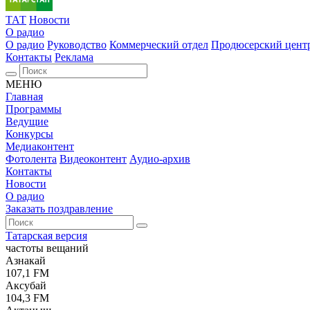
ТАТ
Новости
О радио
О радио
Руководство
Коммерческий отдел
Продюсерский цент
Контакты
Реклама
МЕНЮ
Главная
Программы
Ведущие
Конкурсы
Медиаконтент
Фотолента
Видеоконтент
Аудио-архив
Контакты
Новости
О радио
Заказать поздравление
Татарская версия
частоты вещаний
Азнакай
107,1 FM
Аксубай
104,3 FM