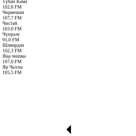
Түбән Кама
102,6 FM
Чирмешән
107,7 FM
Чистай
103,0 FM
Чүпрәле
91,0 FM
Шәмәрдән
102,3 FM
Яңа чишмә
107,0 FM
Яр Чаллы
105,5 FM