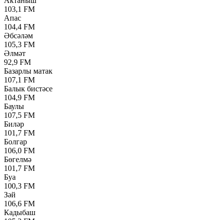
Актаныш
103,1 FM
Апас
104,4 FM
Әбсәләм
105,3 FM
Әлмәт
92,9 FM
Базарлы матак
107,1 FM
Балык бистәсе
104,9 FM
Баулы
107,5 FM
Биләр
101,7 FM
Болгар
106,0 FM
Бөгелмә
101,7 FM
Буа
100,3 FM
Зәй
106,6 FM
Кадыбаш