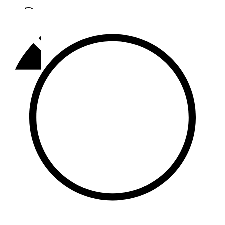
Әлмәт
92,9 FM
Базарлы матак
107,1 FM
Балык бистәсе
104,9 FM
Баулы
107,5 FM
Биләр
101,7 FM