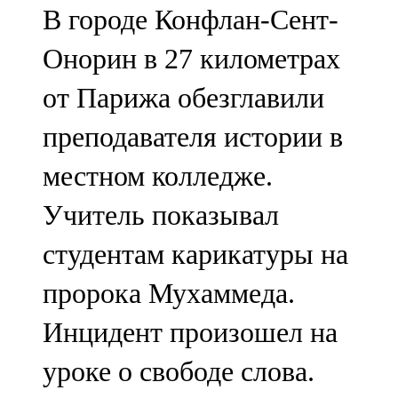
В городе Конфлан-Сент-
107,8 FM
Онорин в 27 километрах
Теләче
от Парижа обезглавили
106,1 FM
преподавателя истории в
Түбән Кама
местном колледже.
102,6 FM
Учитель показывал
Чирмешән
студентам карикатуры на
107,7 FM
пророка Мухаммеда.
Чистай
Инцидент произошел на
103,0 FM
уроке о свободе слова.
Чүпрәле