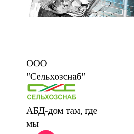
ООО
"Сельхозснаб"
АБД-дом там, где
мы