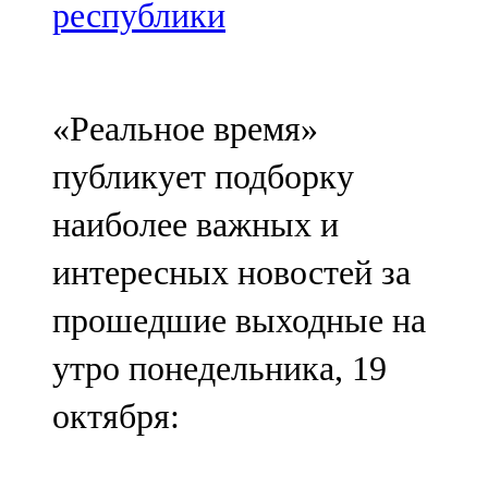
Мамадыш
республики
106,2 FM
Минзәлә
«Реальное время»
107,3 FM
публикует подборку
Мөслим
наиболее важных и
100,0 FM
интересных новостей за
Нурлат
прошедшие выходные на
104,7 FM
утро понедельника, 19
Олы Әтнә
октября:
71,42 FM
Сарман