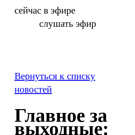
Болгар
сейчас в эфире
106,0 FM
слушать эфир
Бөгелмә
101,7 FM
Буа
100,3 FM
Вернуться к списку
Зәй
новостей
106,6 FM
Главное за
Кадыбаш
выходные:
105,2 FM