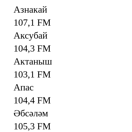
Азнакай
107,1 FM
Аксубай
104,3 FM
Актаныш
103,1 FM
Апас
104,4 FM
Әбсәләм
105,3 FM