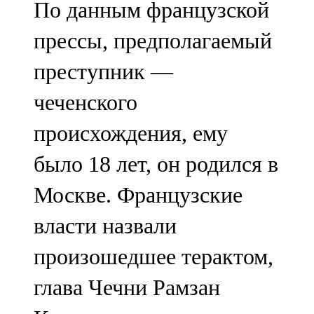
По данным французской
91,0 FM
прессы, предполагаемый
Шәмәрдән
преступник —
102,3 FM
чеченского
Яңа чишмә
происхождения, ему
107,0 FM
было 18 лет, он родился в
Яр Чаллы
Москве. Французские
105,5 FM
власти назвали
произошедшее терактом,
глава Чечни Рамзан