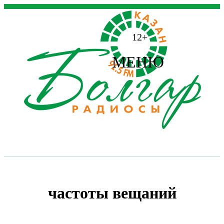
12+
МЕНЮ
частоты вещаний