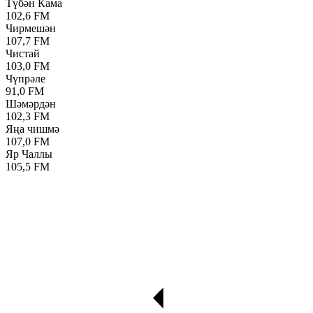
Түбән Кама
102,6 FM
Чирмешән
107,7 FM
Чистай
103,0 FM
Чүпрәле
91,0 FM
Шәмәрдән
102,3 FM
Яңа чишмә
107,0 FM
Яр Чаллы
105,5 FM