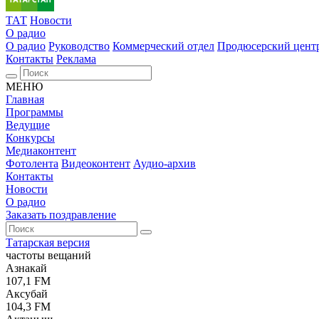
ТАТ
Новости
О радио
О радио
Руководство
Коммерческий отдел
Продюсерский цент
Контакты
Реклама
МЕНЮ
Главная
Программы
Ведущие
Конкурсы
Медиаконтент
Фотолента
Видеоконтент
Аудио-архив
Контакты
Новости
О радио
Заказать поздравление
Татарская версия
частоты вещаний
Азнакай
107,1 FM
Аксубай
104,3 FM