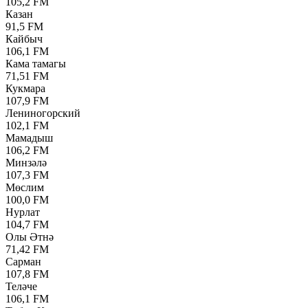
105,2 FM
Казан
91,5 FM
Кайбыч
106,1 FM
Кама тамагы
71,51 FM
Кукмара
107,9 FM
Лениногорский
102,1 FM
Мамадыш
106,2 FM
Минзәлә
107,3 FM
Мөслим
100,0 FM
Нурлат
104,7 FM
Олы Әтнә
71,42 FM
Сарман
107,8 FM
Теләче
106,1 FM