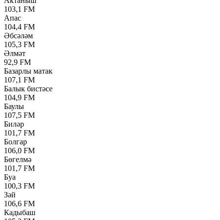
Актаныш
103,1 FM
Апас
104,4 FM
Әбсәләм
105,3 FM
Әлмәт
92,9 FM
Базарлы матак
107,1 FM
Балык бистәсе
104,9 FM
Баулы
107,5 FM
Биләр
101,7 FM
Болгар
106,0 FM
Бөгелмә
101,7 FM
Буа
100,3 FM
Зәй
106,6 FM
Кадыбаш