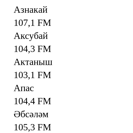
Азнакай
107,1 FM
Аксубай
104,3 FM
Актаныш
103,1 FM
Апас
104,4 FM
Әбсәләм
105,3 FM