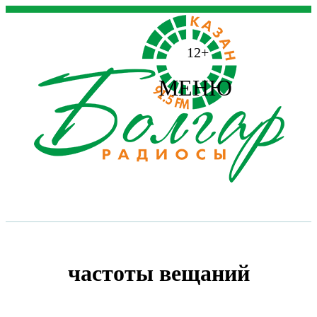
12+
МЕНЮ
частоты вещаний