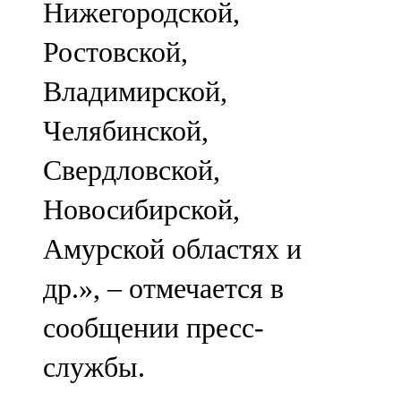
Нижегородской,
91,0 FM
Ростовской,
Шәмәрдән
Владимирской,
102,3 FM
Челябинской,
Яңа чишмә
Свердловской,
107,0 FM
Новосибирской,
Яр Чаллы
Амурской областях и
105,5 FM
др.», – отмечается в
сообщении пресс-
службы.