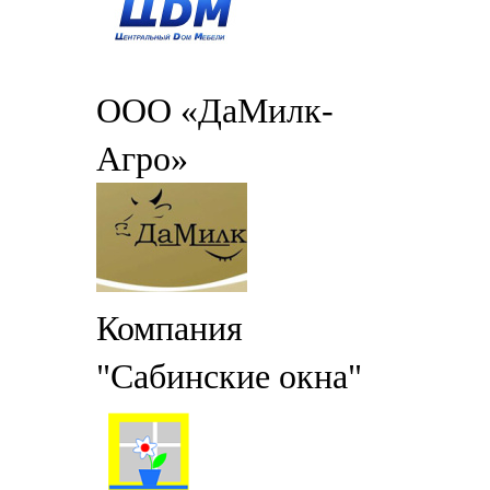
ООО «ДаМилк-
Агро»
Компания
"Сабинские окна"