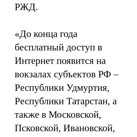
РЖД.
107,8 FM
Теләче
«До конца года
106,1 FM
бесплатный доступ в
Түбән Кама
Интернет появится на
102,6 FM
вокзалах субъектов РФ –
Чирмешән
Республики Удмуртия,
107,7 FM
Республики Татарстан, а
Чистай
также в Московской,
103,0 FM
Псковской, Ивановской,
Чүпрәле