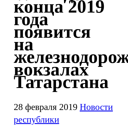
конца 2019
Казан
года
91,5 FM
появится
Кайбыч
на
106,1 FM
железнодоро
Кама тамагы
вокзалах
71,51 FM
Татарстана
Кукмара
107,9 FM
Лениногорский
28 февраля 2019
Новости
102,1 FM
республики