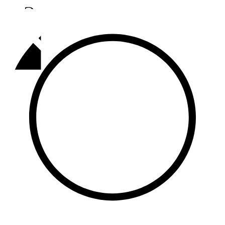
Әлмәт
92,9 FM
Базарлы матак
107,1 FM
Балык бистәсе
104,9 FM
Баулы
107,5 FM
Биләр
101,7 FM