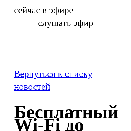
Болгар
сейчас в эфире
106,0 FM
слушать эфир
Бөгелмә
101,7 FM
Буа
100,3 FM
Вернуться к списку
Зәй
новостей
106,6 FM
Бесплатный
Кадыбаш
Wi-Fi до
105,2 FM