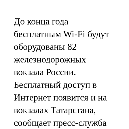
Мамадыш
106,2 FM
До конца года
Минзәлә
бесплатным Wi-Fi будут
107,3 FM
оборудованы 82
Мөслим
железнодорожных
100,0 FM
вокзала России.
Нурлат
Бесплатный доступ в
104,7 FM
Интернет появится и на
Олы Әтнә
вокзалах Татарстана,
71,42 FM
сообщает пресс-служба
Сарман