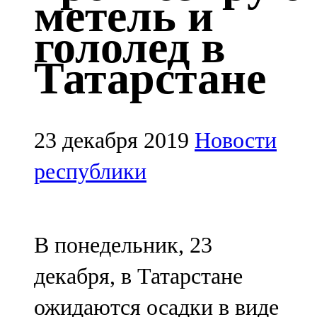
метель и
Казан
гололед в
91,5 FM
Татарстане
Кайбыч
106,1 FM
Кама тамагы
23 декабря 2019
Новости
71,51 FM
республики
Кукмара
107,9 FM
В понедельник, 23
Лениногорский
декабря, в Татарстане
102,1 FM
ожидаются осадки в виде