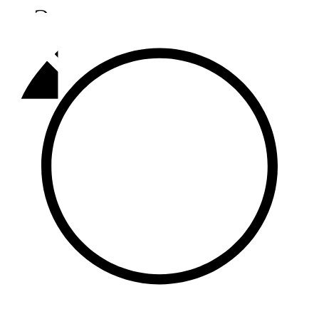
Әлмәт
92,9 FM
Базарлы матак
107,1 FM
Балык бистәсе
104,9 FM
Баулы
107,5 FM
Биләр
101,7 FM