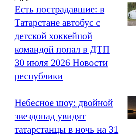
91,0 FM
Есть пострадавшие: в
Шәмәрдән
Татарстане автобус с
102,3 FM
детской хоккейной
Яңа чишмә
командой попал в ДТП
107,0 FM
30 июля 2026
Новости
Яр Чаллы
республики
105,5 FM
Небесное шоу: двойной
звездопад увидят
татарстанцы в ночь на 31