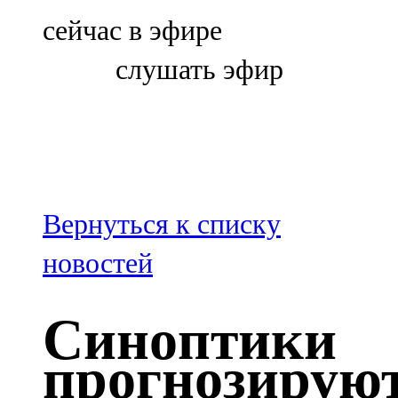
Болгар
сейчас в эфире
106,0 FM
слушать эфир
Бөгелмә
101,7 FM
Буа
100,3 FM
Вернуться к списку
Зәй
новостей
106,6 FM
Синоптики
Кадыбаш
прогнозирую
105,2 FM