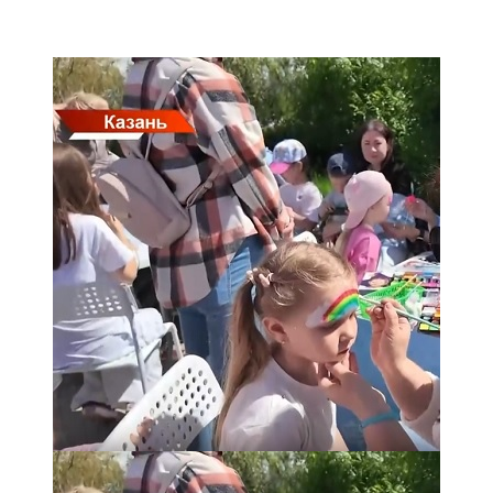
Мамадыш
106,2 FM
Минзәлә
107,3 FM
Мөслим
100,0 FM
Нурлат
104,7 FM
Олы Әтнә
71,42 FM
Сарман