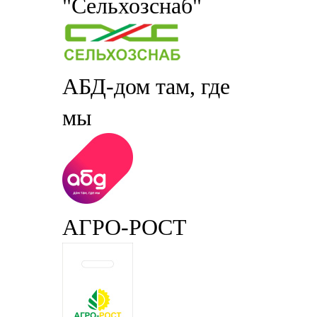
"Сельхозснаб"
АБД-дом там, где
мы
АГРО-РОСТ