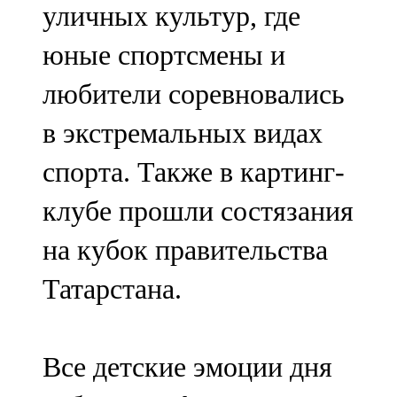
уличных культур, где
91,0 FM
юные спортсмены и
Шәмәрдән
любители соревновались
102,3 FM
в экстремальных видах
Яңа чишмә
спорта. Также в картинг-
107,0 FM
клубе прошли состязания
Яр Чаллы
на кубок правительства
105,5 FM
Татарстана.
Все детские эмоции дня