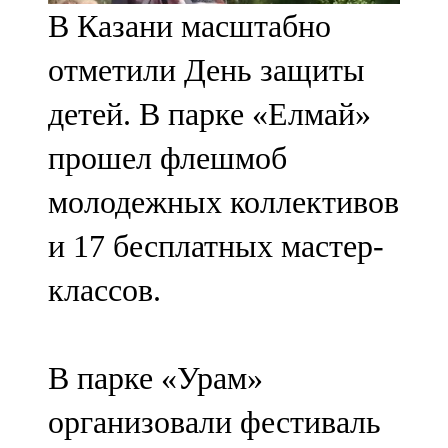
В Казани масштабно
107,8 FM
отметили День защиты
Теләче
детей. В парке «Елмай»
106,1 FM
прошел флешмоб
Түбән Кама
молодежных коллективов
102,6 FM
и 17 бесплатных мастер-
Чирмешән
классов.
107,7 FM
Чистай
В парке «Урам»
103,0 FM
организовали фестиваль
Чүпрәле