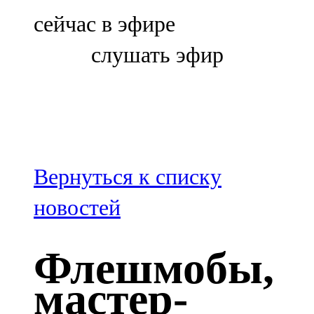
Болгар
сейчас в эфире
106,0 FM
слушать эфир
Бөгелмә
101,7 FM
Буа
100,3 FM
Вернуться к списку
Зәй
новостей
106,6 FM
Флешмобы,
Кадыбаш
мастер-
105,2 FM