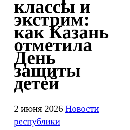
классы и
Казан
экстрим:
91,5 FM
как Казань
Кайбыч
отметила
106,1 FM
День
Кама тамагы
защиты
71,51 FM
детей
Кукмара
107,9 FM
Лениногорский
2 июня 2026
Новости
102,1 FM
республики