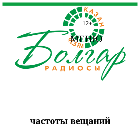
12+
МЕНЮ
частоты вещаний