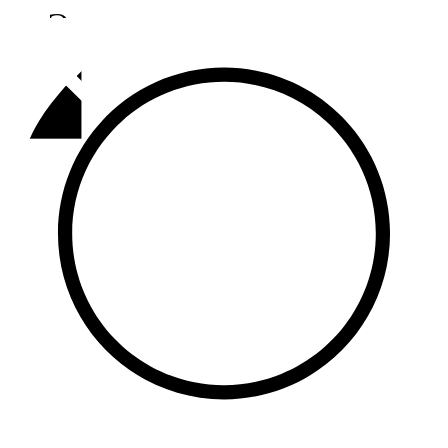
Әлмәт
92,9 FM
Базарлы матак
107,1 FM
Балык бистәсе
104,9 FM
Баулы
107,5 FM
Биләр
101,7 FM