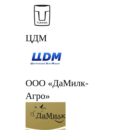
ЦДМ
ООО «ДаМилк-
Агро»