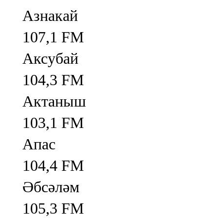
Азнакай
107,1 FM
Аксубай
104,3 FM
Актаныш
103,1 FM
Апас
104,4 FM
Әбсәләм
105,3 FM