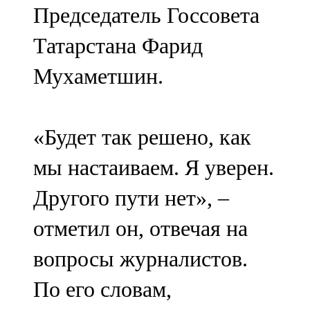
Председатель Госсовета
107,8 FM
Татарстана Фарид
Теләче
Мухаметшин.
106,1 FM
Түбән Кама
«Будет так решено, как
102,6 FM
мы настаиваем. Я уверен.
Чирмешән
Другого пути нет», –
107,7 FM
отметил он, отвечая на
Чистай
вопросы журналистов.
103,0 FM
По его словам,
Чүпрәле