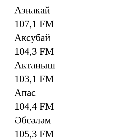
Азнакай
107,1 FM
Аксубай
104,3 FM
Актаныш
103,1 FM
Апас
104,4 FM
Әбсәләм
105,3 FM