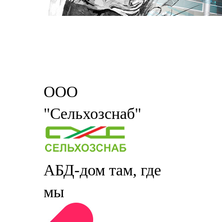
ООО
"Сельхозснаб"
АБД-дом там, где
мы