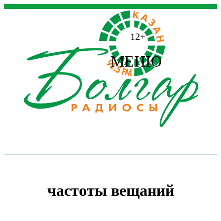
12+
МЕНЮ
частоты вещаний