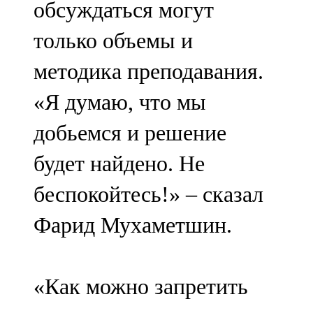
обсуждаться могут
91,0 FM
только объемы и
Шәмәрдән
методика преподавания.
102,3 FM
«Я думаю, что мы
Яңа чишмә
добьемся и решение
107,0 FM
будет найдено. Не
Яр Чаллы
беспокойтесь!» – сказал
105,5 FM
Фарид Мухаметшин.
«Как можно запретить