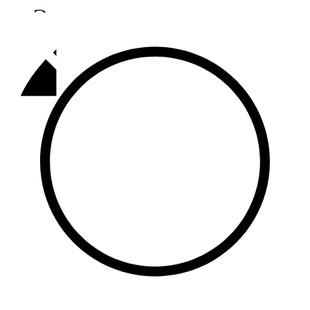
Әлмәт
92,9 FM
Базарлы матак
107,1 FM
Балык бистәсе
104,9 FM
Баулы
107,5 FM
Биләр
101,7 FM