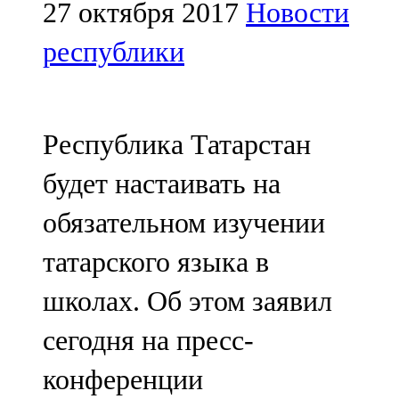
Мамадыш
27 октября 2017
Новости
106,2 FM
республики
Минзәлә
107,3 FM
Республика Татарстан
Мөслим
будет настаивать на
100,0 FM
обязательном изучении
Нурлат
татарского языка в
104,7 FM
школах. Об этом заявил
Олы Әтнә
сегодня на пресс-
71,42 FM
конференции
Сарман