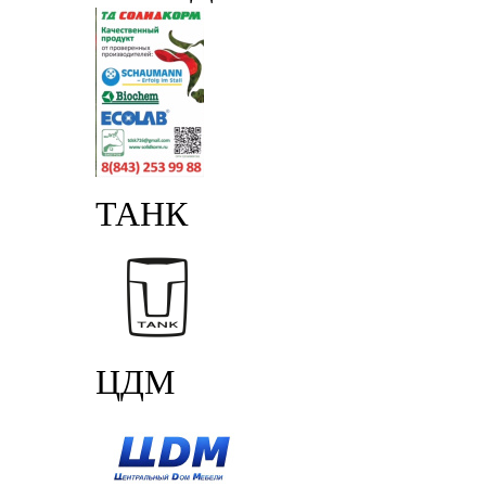
ТАНК
ЦДМ