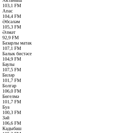
Актаныш
103,1 FM
Апас
104,4 FM
Әбсәләм
105,3 FM
Әлмәт
92,9 FM
Базарлы матак
107,1 FM
Балык бистәсе
104,9 FM
Баулы
107,5 FM
Биләр
101,7 FM
Болгар
106,0 FM
Бөгелмә
101,7 FM
Буа
100,3 FM
Зәй
106,6 FM
Кадыбаш