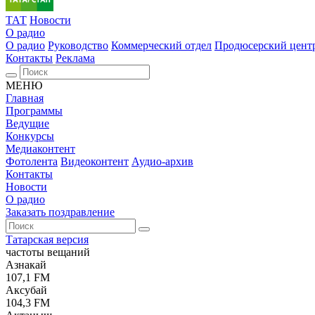
ТАТ
Новости
О радио
О радио
Руководство
Коммерческий отдел
Продюсерский цент
Контакты
Реклама
МЕНЮ
Главная
Программы
Ведущие
Конкурсы
Медиаконтент
Фотолента
Видеоконтент
Аудио-архив
Контакты
Новости
О радио
Заказать поздравление
Татарская версия
частоты вещаний
Азнакай
107,1 FM
Аксубай
104,3 FM