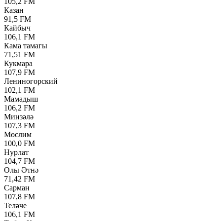
105,2 FM
Казан
91,5 FM
Кайбыч
106,1 FM
Кама тамагы
71,51 FM
Кукмара
107,9 FM
Лениногорский
102,1 FM
Мамадыш
106,2 FM
Минзәлә
107,3 FM
Мөслим
100,0 FM
Нурлат
104,7 FM
Олы Әтнә
71,42 FM
Сарман
107,8 FM
Теләче
106,1 FM