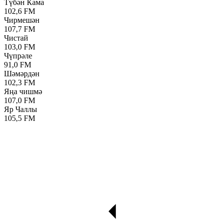
Түбән Кама
102,6 FM
Чирмешән
107,7 FM
Чистай
103,0 FM
Чүпрәле
91,0 FM
Шәмәрдән
102,3 FM
Яңа чишмә
107,0 FM
Яр Чаллы
105,5 FM