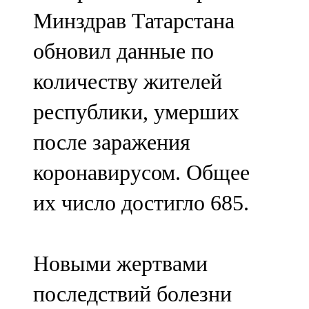
Мамадыш
Минздрав Татарстана
106,2 FM
обновил данные по
Минзәлә
количеству жителей
107,3 FM
республики, умерших
Мөслим
после заражения
100,0 FM
коронавирусом. Общее
Нурлат
их число достигло 685.
104,7 FM
Олы Әтнә
Новыми жертвами
71,42 FM
последствий болезни
Сарман