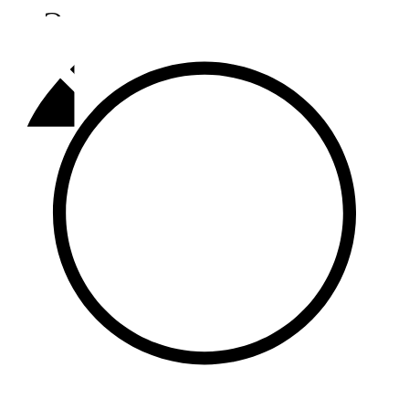
Әлмәт
92,9 FM
Базарлы матак
107,1 FM
Балык бистәсе
104,9 FM
Баулы
107,5 FM
Биләр
101,7 FM