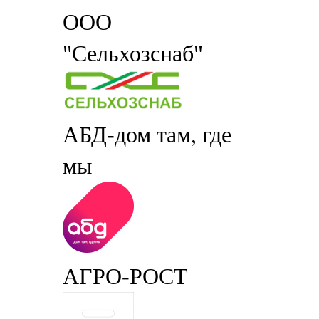
ООО
"Сельхозснаб"
АБД-дом там, где
мы
АГРО-РОСТ