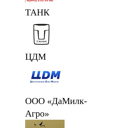
ТАНК
ЦДМ
ООО «ДаМилк-
Агро»