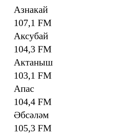
Азнакай
107,1 FM
Аксубай
104,3 FM
Актаныш
103,1 FM
Апас
104,4 FM
Әбсәләм
105,3 FM