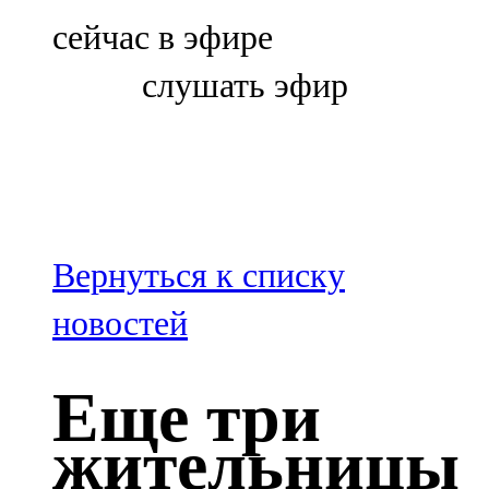
Болгар
сейчас в эфире
106,0 FM
слушать эфир
Бөгелмә
101,7 FM
Буа
100,3 FM
Вернуться к списку
Зәй
новостей
106,6 FM
Еще три
Кадыбаш
жительницы
105,2 FM