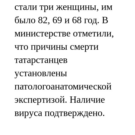
стали три женщины, им
107,8 FM
было 82, 69 и 68 год. В
Теләче
министерстве отметили,
106,1 FM
что причины смерти
Түбән Кама
татарстанцев
102,6 FM
установлены
Чирмешән
патологоанатомической
107,7 FM
экспертизой. Наличие
Чистай
вируса подтверждено.
103,0 FM
Чүпрәле