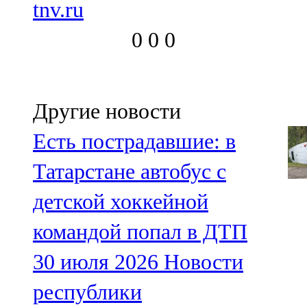
tnv.ru
91,0 FM
0
0
0
Шәмәрдән
102,3 FM
Яңа чишмә
Другие новости
107,0 FM
Есть пострадавшие: в
Яр Чаллы
Татарстане автобус с
105,5 FM
детской хоккейной
командой попал в ДТП
30 июля 2026
Новости
республики