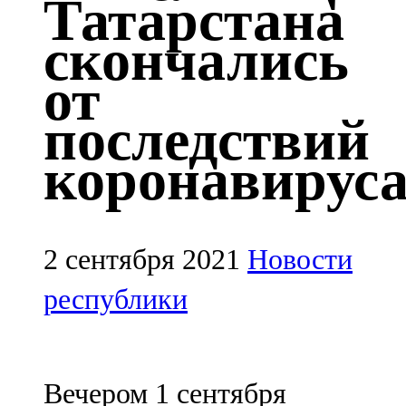
Татарстана
Казан
скончались
91,5 FM
от
Кайбыч
последствий
106,1 FM
коронавирус
Кама тамагы
71,51 FM
Кукмара
2 сентября 2021
Новости
107,9 FM
республики
Лениногорский
102,1 FM
Вечером 1 сентября