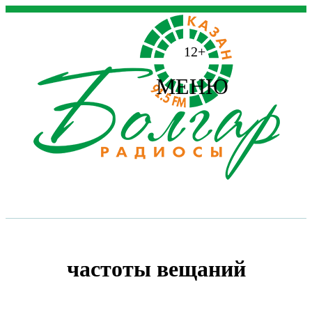
12+
МЕНЮ
частоты вещаний