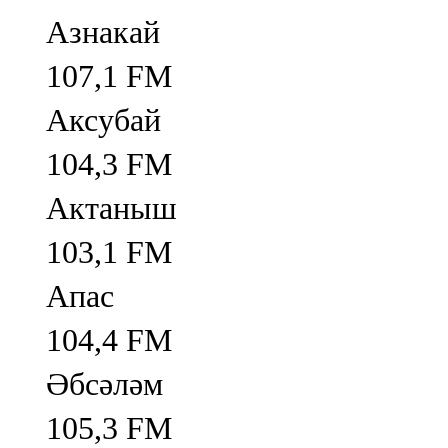
Азнакай
107,1 FM
Аксубай
104,3 FM
Актаныш
103,1 FM
Апас
104,4 FM
Әбсәләм
105,3 FM