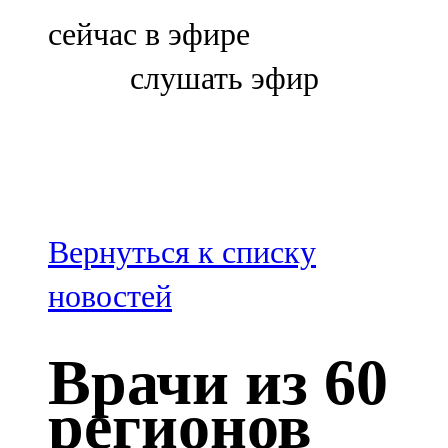
Болгар
сейчас в эфире
106,0 FM
слушать эфир
Бөгелмә
101,7 FM
Буа
100,3 FM
Вернуться к списку
Зәй
новостей
106,6 FM
Врачи из 60
Кадыбаш
регионов
105,2 FM