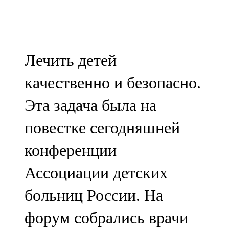
Мамадыш
106,2 FM
Минзәлә
Лечить детей
107,3 FM
качественно и безопасно.
Мөслим
Эта задача была на
100,0 FM
повестке сегодняшней
Нурлат
конференции
104,7 FM
Ассоциации детских
Олы Әтнә
больниц России. На
71,42 FM
форум собрались врачи
Сарман