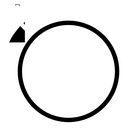
Әлмәт
92,9 FM
Базарлы матак
107,1 FM
Балык бистәсе
104,9 FM
Баулы
107,5 FM
Биләр
101,7 FM