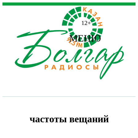
12+
МЕНЮ
частоты вещаний