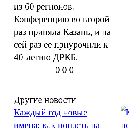
из 60 регионов.
107,8 FM
Конференцию во второй
Теләче
раз приняла Казань, и на
106,1 FM
сей раз ее приурочили к
Түбән Кама
40-летию ДРКБ.
102,6 FM
0
0
0
Чирмешән
107,7 FM
Чистай
Другие новости
103,0 FM
Каждый год новые
Чүпрәле
имена: как попасть на