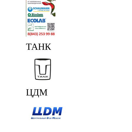
ТАНК
ЦДМ