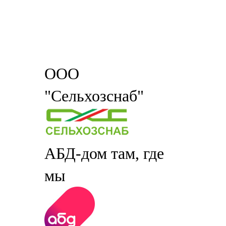
ООО
"Сельхозснаб"
АБД-дом там, где
мы