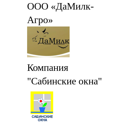
ООО «ДаМилк-
Агро»
Компания
"Сабинские окна"