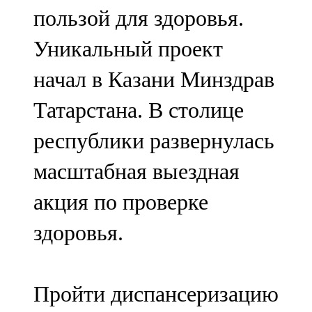
пользой для здоровья.
107,8 FM
Уникальный проект
Теләче
начал в Казани Минздрав
106,1 FM
Татарстана. В столице
Түбән Кама
республики развернулась
102,6 FM
масштабная выездная
Чирмешән
акция по проверке
107,7 FM
здоровья.
Чистай
103,0 FM
Пройти диспансеризацию
Чүпрәле