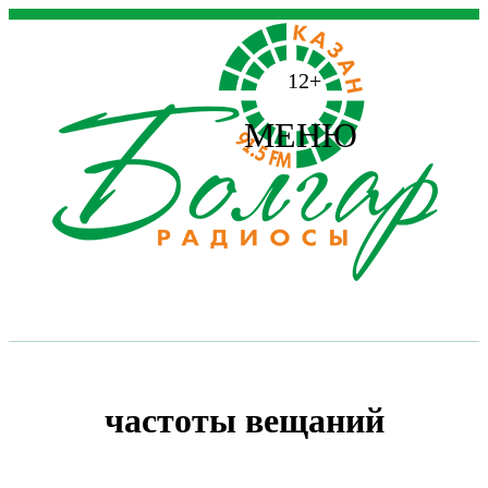
12+
МЕНЮ
частоты вещаний