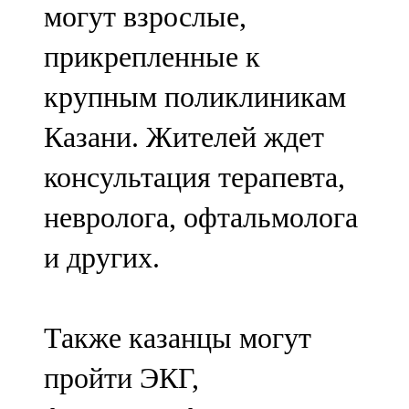
могут взрослые,
91,0 FM
прикрепленные к
Шәмәрдән
крупным поликлиникам
102,3 FM
Казани. Жителей ждет
Яңа чишмә
консультация терапевта,
107,0 FM
невролога, офтальмолога
Яр Чаллы
и других.
105,5 FM
Также казанцы могут
пройти ЭКГ,