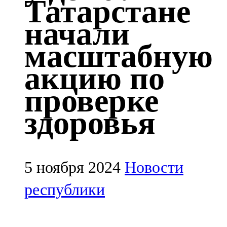
Татарстане
Казан
начали
91,5 FM
масштабную
Кайбыч
акцию по
106,1 FM
проверке
Кама тамагы
здоровья
71,51 FM
Кукмара
107,9 FM
5 ноября 2024
Новости
Лениногорский
республики
102,1 FM