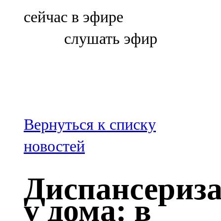
Болгар
сейчас в эфире
106,0 FM
слушать эфир
Бөгелмә
101,7 FM
Буа
100,3 FM
Вернуться к списку
Зәй
новостей
106,6 FM
Диспансериз
Кадыбаш
у дома: в
105,2 FM