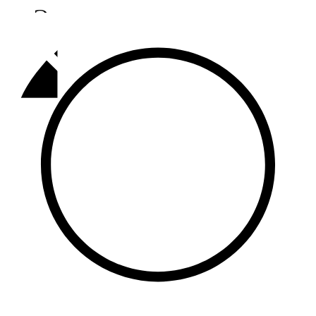
Әлмәт
92,9 FM
Базарлы матак
107,1 FM
Балык бистәсе
104,9 FM
Баулы
107,5 FM
Биләр
101,7 FM