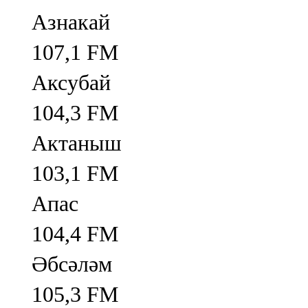
Азнакай
107,1 FM
Аксубай
104,3 FM
Актаныш
103,1 FM
Апас
104,4 FM
Әбсәләм
105,3 FM