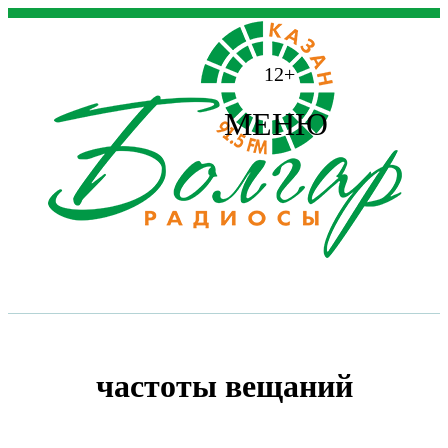
12+
МЕНЮ
частоты вещаний