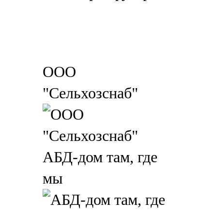
ООО
"Сельхозснаб"
АБД-дом там, где
мы