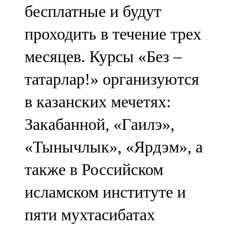
бесплатные и будут
107,8 FM
проходить в течение трех
Теләче
месяцев. Курсы «Без –
106,1 FM
татарлар!» организуются
Түбән Кама
в казанских мечетях:
102,6 FM
Закабанной, «Гаилэ»,
Чирмешән
«Тынычлык», «Ярдэм», а
107,7 FM
также в Российском
Чистай
исламском институте и
103,0 FM
пяти мухтасибатах
Чүпрәле