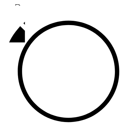
Әлмәт
92,9 FM
Базарлы матак
107,1 FM
Балык бистәсе
104,9 FM
Баулы
107,5 FM
Биләр
101,7 FM