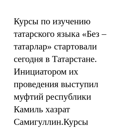
Мамадыш
106,2 FM
Курсы по изучению
Минзәлә
татарского языка «Без –
107,3 FM
татарлар» стартовали
Мөслим
сегодня в Татарстане.
100,0 FM
Инициатором их
Нурлат
проведения выступил
104,7 FM
муфтий республики
Олы Әтнә
Камиль хазрат
71,42 FM
Самигуллин.Курсы
Сарман