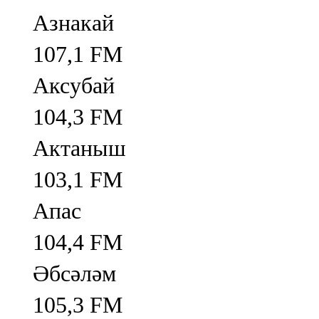
Азнакай
107,1 FM
Аксубай
104,3 FM
Актаныш
103,1 FM
Апас
104,4 FM
Әбсәләм
105,3 FM