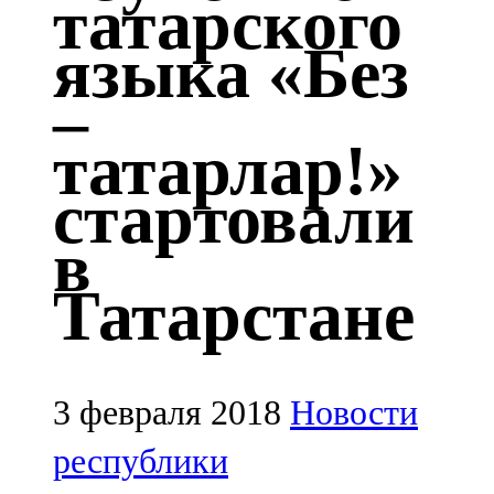
татарского
Казан
языка «Без
91,5 FM
–
Кайбыч
татарлар!»
106,1 FM
стартовали
Кама тамагы
в
71,51 FM
Татарстане
Кукмара
107,9 FM
Лениногорский
3 февраля 2018
Новости
102,1 FM
республики