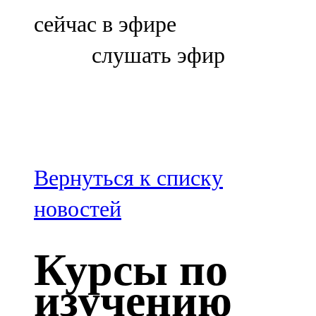
Болгар
сейчас в эфире
106,0 FM
слушать эфир
Бөгелмә
101,7 FM
Буа
100,3 FM
Вернуться к списку
Зәй
новостей
106,6 FM
Курсы по
Кадыбаш
изучению
105,2 FM