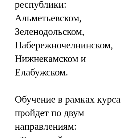
республики:
91,0 FM
Альметьевском,
Шәмәрдән
Зеленодольском,
102,3 FM
Набережночелнинском,
Яңа чишмә
Нижнекамском и
107,0 FM
Елабужском.
Яр Чаллы
105,5 FM
Обучение в рамках курса
пройдет по двум
направлениям: