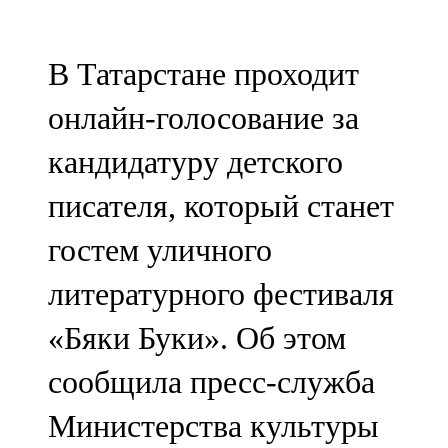
Мамадыш
106,2 FM
В Татарстане проходит
Минзәлә
онлайн-голосование за
107,3 FM
кандидатуру детского
Мөслим
писателя, который станет
100,0 FM
гостем уличного
Нурлат
литературного фестиваля
104,7 FM
«Бяки Буки». Об этом
Олы Әтнә
сообщила пресс-служба
71,42 FM
Министерства культуры
Сарман