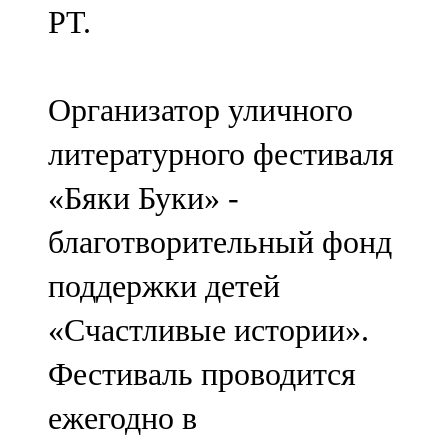
РТ.
107,8 FM
Теләче
Организатор уличного
106,1 FM
литературного фестиваля
Түбән Кама
«Бяки Буки» -
102,6 FM
благотворительный фонд
Чирмешән
поддержки детей
107,7 FM
«Счастливые истории».
Чистай
Фестиваль проводится
103,0 FM
ежегодно в
Чүпрәле