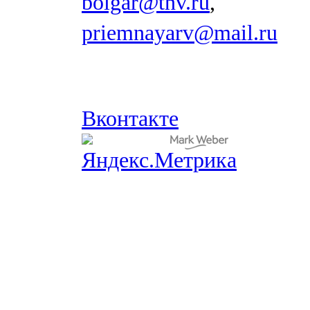
bolgar@tnv.ru
,
priemnayarv@mail.ru
Вконтакте