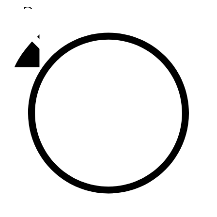
Әлмәт
92,9 FM
Базарлы матак
107,1 FM
Балык бистәсе
104,9 FM
Баулы
107,5 FM
Биләр
101,7 FM