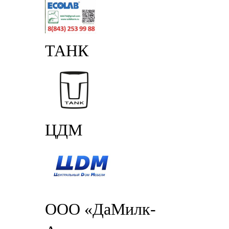
ТАНК
ЦДМ
ООО «ДаМилк-