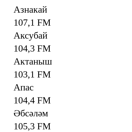
Азнакай
107,1 FM
Аксубай
104,3 FM
Актаныш
103,1 FM
Апас
104,4 FM
Әбсәләм
105,3 FM