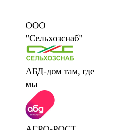
ООО
"Сельхозснаб"
АБД-дом там, где
мы
АГРО-РОСТ