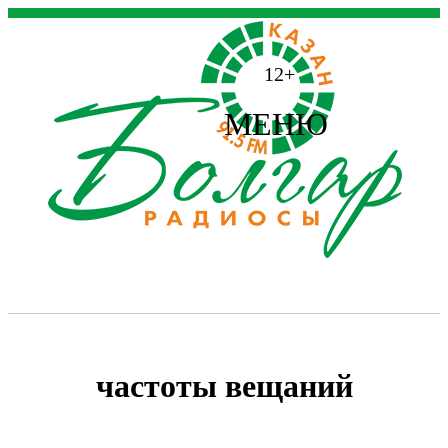
12+
МЕНЮ
частоты вещаний