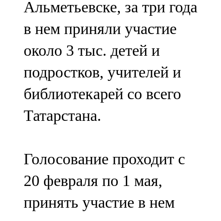
Альметьевске, за три года
91,0 FM
в нем приняли участие
Шәмәрдән
около 3 тыс. детей и
102,3 FM
подростков, учителей и
Яңа чишмә
библиотекарей со всего
107,0 FM
Татарстана.
Яр Чаллы
105,5 FM
Голосование проходит с
20 февраля по 1 мая,
принять участие в нем