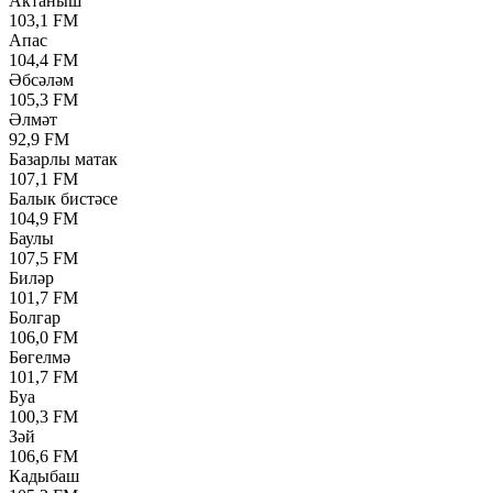
Актаныш
103,1 FM
Апас
104,4 FM
Әбсәләм
105,3 FM
Әлмәт
92,9 FM
Базарлы матак
107,1 FM
Балык бистәсе
104,9 FM
Баулы
107,5 FM
Биләр
101,7 FM
Болгар
106,0 FM
Бөгелмә
101,7 FM
Буа
100,3 FM
Зәй
106,6 FM
Кадыбаш