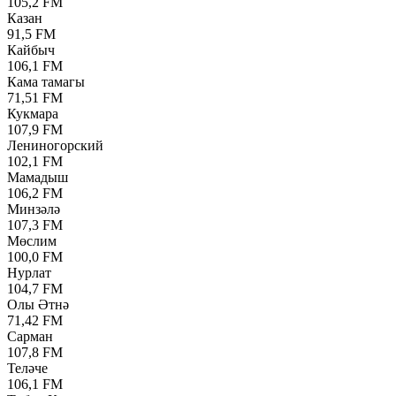
105,2 FM
Казан
91,5 FM
Кайбыч
106,1 FM
Кама тамагы
71,51 FM
Кукмара
107,9 FM
Лениногорский
102,1 FM
Мамадыш
106,2 FM
Минзәлә
107,3 FM
Мөслим
100,0 FM
Нурлат
104,7 FM
Олы Әтнә
71,42 FM
Сарман
107,8 FM
Теләче
106,1 FM