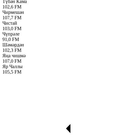
Түбән Кама
102,6 FM
Чирмешән
107,7 FM
Чистай
103,0 FM
Чүпрәле
91,0 FM
Шәмәрдән
102,3 FM
Яңа чишмә
107,0 FM
Яр Чаллы
105,5 FM