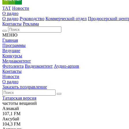
ТАТ
Новости
О радио
О радио
Руководство
Коммерческий отдел
Продюсерский цент
Контакты
Реклама
МЕНЮ
Главная
Программы
Ведущие
Конкурсы
Медиаконтент
Фотолента
Видеоконтент
Аудио-архив
Контакты
Новости
О радио
Заказать поздравление
Татарская версия
частоты вещаний
Азнакай
107,1 FM
Аксубай
104,3 FM