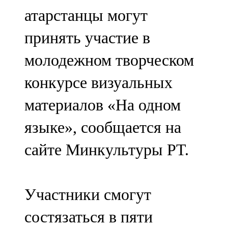
Мамадыш
атарстанцы могут
106,2 FM
принять участие в
Минзәлә
молодежном творческом
107,3 FM
конкурсе визуальных
Мөслим
материалов «На одном
100,0 FM
языке», сообщается на
Нурлат
сайте Минкультуры РТ.
104,7 FM
Олы Әтнә
Участники смогут
71,42 FM
состязаться в пяти
Сарман