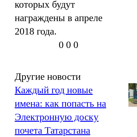
которых будут
91,0 FM
награждены в апреле
Шәмәрдән
2018 года.
102,3 FM
0
0
0
Яңа чишмә
107,0 FM
Яр Чаллы
Другие новости
105,5 FM
Каждый год новые
имена: как попасть на
Электронную доску
почета Татарстана