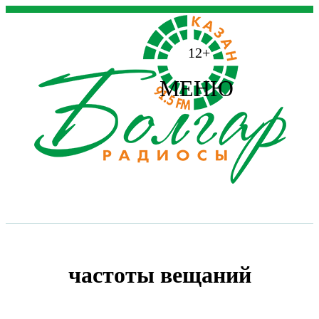
12+
МЕНЮ
частоты вещаний