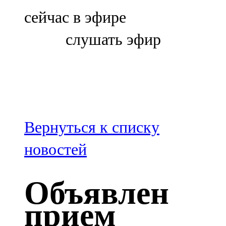
Болгар
сейчас в эфире
106,0 FM
слушать эфир
Бөгелмә
101,7 FM
Буа
100,3 FM
Вернуться к списку
Зәй
новостей
106,6 FM
Объявлен
Кадыбаш
прием
105,2 FM