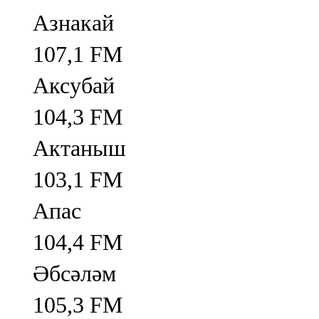
Азнакай
107,1 FM
Аксубай
104,3 FM
Актаныш
103,1 FM
Апас
104,4 FM
Әбсәләм
105,3 FM