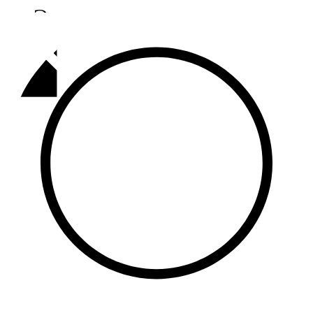
Әлмәт
92,9 FM
Базарлы матак
107,1 FM
Балык бистәсе
104,9 FM
Баулы
107,5 FM
Биләр
101,7 FM