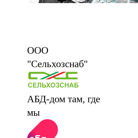
ООО
"Сельхозснаб"
АБД-дом там, где
мы