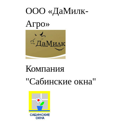
ООО «ДаМилк-
Агро»
Компания
"Сабинские окна"