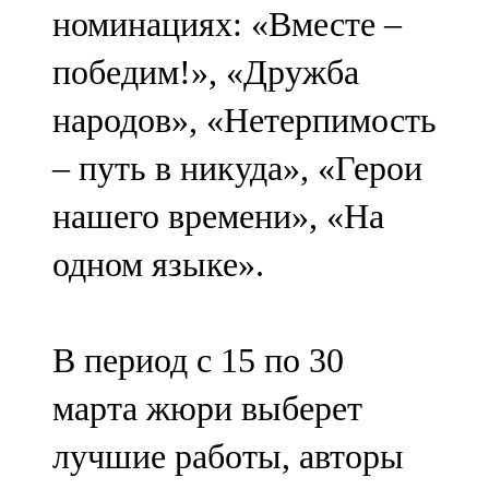
номинациях: «Вместе –
107,8 FM
победим!», «Дружба
Теләче
народов», «Нетерпимость
106,1 FM
– путь в никуда», «Герои
Түбән Кама
нашего времени», «На
102,6 FM
одном языке».
Чирмешән
107,7 FM
В период с 15 по 30
Чистай
марта жюри выберет
103,0 FM
лучшие работы, авторы
Чүпрәле