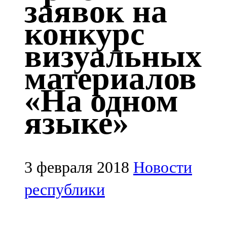
заявок на
Казан
конкурс
91,5 FM
визуальных
Кайбыч
материалов
106,1 FM
«На одном
Кама тамагы
языке»
71,51 FM
Кукмара
107,9 FM
3 февраля 2018
Новости
Лениногорский
республики
102,1 FM