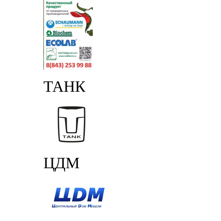
ТАНК
ЦДМ