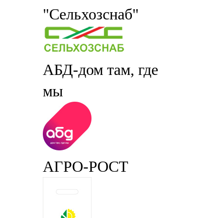
"Сельхозснаб"
АБД-дом там, где
мы
АГРО-РОСТ