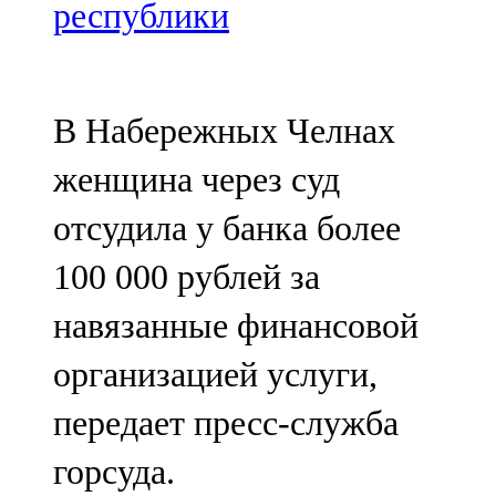
Мамадыш
республики
106,2 FM
Минзәлә
В Набережных Челнах
107,3 FM
женщина через суд
Мөслим
отсудила у банка более
100,0 FM
100 000 рублей за
Нурлат
навязанные финансовой
104,7 FM
организацией услуги,
Олы Әтнә
передает пресс-служба
71,42 FM
горсуда.
Сарман