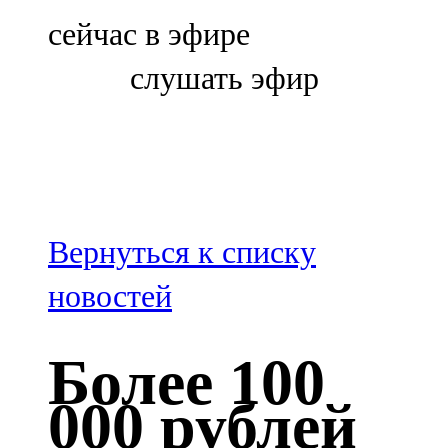
Болгар
сейчас в эфире
106,0 FM
слушать эфир
Бөгелмә
101,7 FM
Буа
100,3 FM
Вернуться к списку
Зәй
новостей
106,6 FM
Более 100
Кадыбаш
000 рублей
105,2 FM