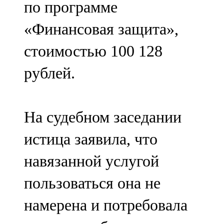
по программе
91,0 FM
«Финансовая защита»,
Шәмәрдән
стоимостью 100 128
102,3 FM
рублей.
Яңа чишмә
107,0 FM
На судебном заседании
Яр Чаллы
истица заявила, что
105,5 FM
навязанной услугой
пользоваться она не
намерена и потребовала