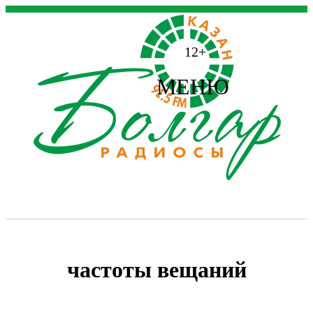
12+
МЕНЮ
частоты вещаний