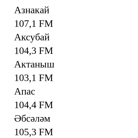
Азнакай
107,1 FM
Аксубай
104,3 FM
Актаныш
103,1 FM
Апас
104,4 FM
Әбсәләм
105,3 FM