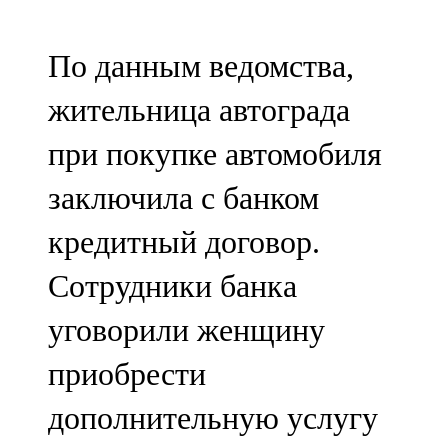
107,8 FM
По данным ведомства,
Теләче
жительница автограда
106,1 FM
при покупке автомобиля
Түбән Кама
заключила с банком
102,6 FM
кредитный договор.
Чирмешән
Сотрудники банка
107,7 FM
уговорили женщину
Чистай
приобрести
103,0 FM
дополнительную услугу
Чүпрәле