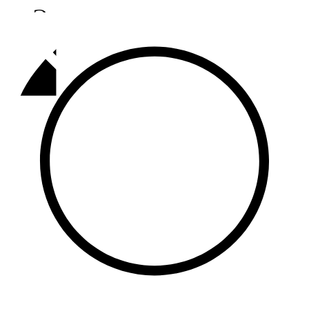
Әлмәт
92,9 FM
Базарлы матак
107,1 FM
Балык бистәсе
104,9 FM
Баулы
107,5 FM
Биләр
101,7 FM