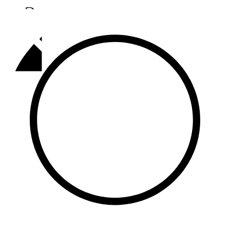
Әлмәт
92,9 FM
Базарлы матак
107,1 FM
Балык бистәсе
104,9 FM
Баулы
107,5 FM
Биләр
101,7 FM