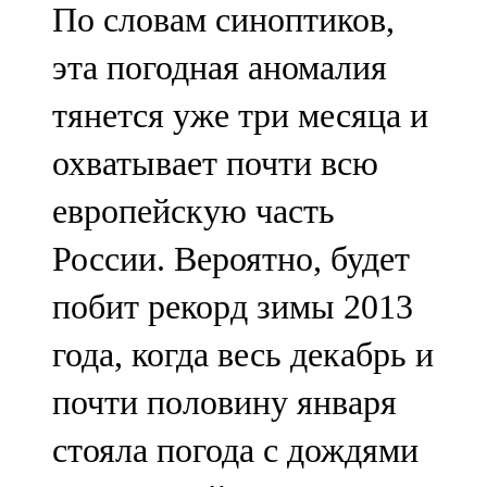
По словам синоптиков,
91,0 FM
эта погодная аномалия
Шәмәрдән
тянется уже три месяца и
102,3 FM
охватывает почти всю
Яңа чишмә
европейскую часть
107,0 FM
России. Вероятно, будет
Яр Чаллы
побит рекорд зимы 2013
105,5 FM
года, когда весь декабрь и
почти половину января
стояла погода с дождями