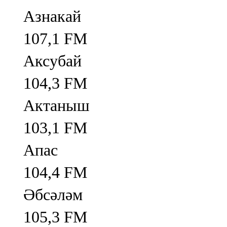
Азнакай
107,1 FM
Аксубай
104,3 FM
Актаныш
103,1 FM
Апас
104,4 FM
Әбсәләм
105,3 FM