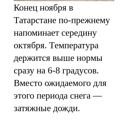
Конец ноября в
107,8 FM
Татарстане по-прежнему
Теләче
напоминает середину
106,1 FM
октября. Температура
Түбән Кама
держится выше нормы
102,6 FM
сразу на 6-8 градусов.
Чирмешән
Вместо ожидаемого для
107,7 FM
этого периода снега —
Чистай
затяжные дожди.
103,0 FM
Чүпрәле