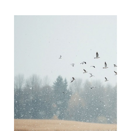
Мамадыш
106,2 FM
Минзәлә
107,3 FM
Мөслим
100,0 FM
Нурлат
104,7 FM
Олы Әтнә
71,42 FM
Сарман