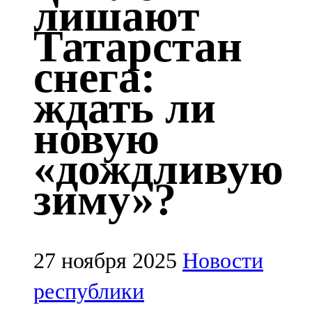
лишают
Казан
Татарстан
91,5 FM
снега:
Кайбыч
ждать ли
106,1 FM
новую
Кама тамагы
«дождливую
71,51 FM
зиму»?
Кукмара
107,9 FM
Лениногорский
27 ноября 2025
Новости
102,1 FM
республики