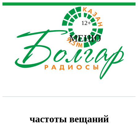
12+
МЕНЮ
частоты вещаний