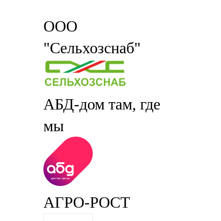
ООО
"Сельхозснаб"
АБД-дом там, где
мы
АГРО-РОСТ