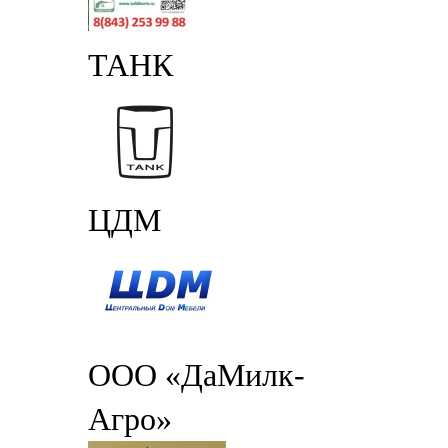
ТАНК
ЦДМ
ООО «ДаМилк-
Агро»