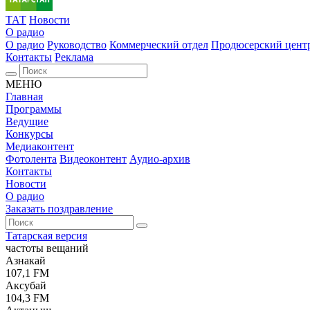
ТАТ
Новости
О радио
О радио
Руководство
Коммерческий отдел
Продюсерский цент
Контакты
Реклама
МЕНЮ
Главная
Программы
Ведущие
Конкурсы
Медиаконтент
Фотолента
Видеоконтент
Аудио-архив
Контакты
Новости
О радио
Заказать поздравление
Татарская версия
частоты вещаний
Азнакай
107,1 FM
Аксубай
104,3 FM