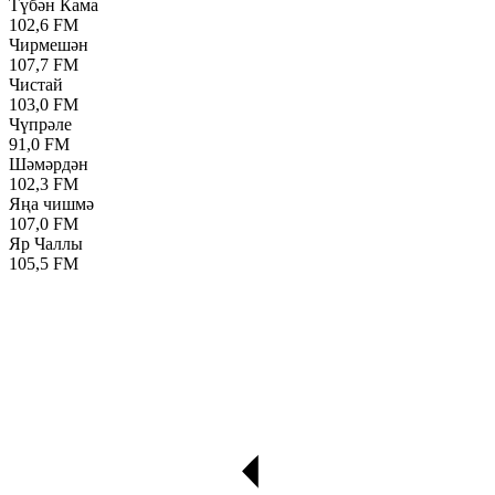
Түбән Кама
102,6 FM
Чирмешән
107,7 FM
Чистай
103,0 FM
Чүпрәле
91,0 FM
Шәмәрдән
102,3 FM
Яңа чишмә
107,0 FM
Яр Чаллы
105,5 FM