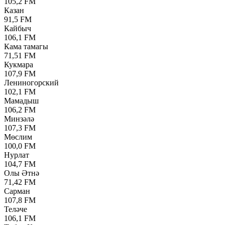
105,2 FM
Казан
91,5 FM
Кайбыч
106,1 FM
Кама тамагы
71,51 FM
Кукмара
107,9 FM
Лениногорский
102,1 FM
Мамадыш
106,2 FM
Минзәлә
107,3 FM
Мөслим
100,0 FM
Нурлат
104,7 FM
Олы Әтнә
71,42 FM
Сарман
107,8 FM
Теләче
106,1 FM