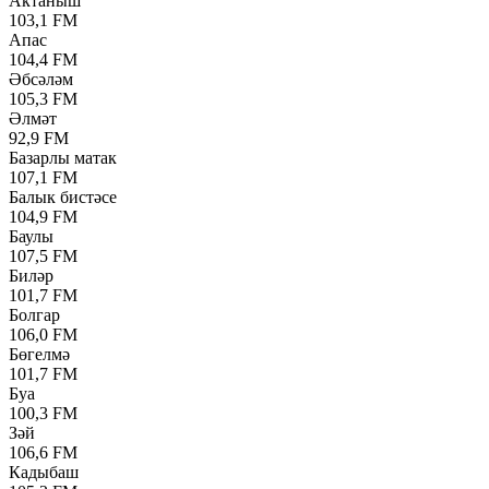
Актаныш
103,1 FM
Апас
104,4 FM
Әбсәләм
105,3 FM
Әлмәт
92,9 FM
Базарлы матак
107,1 FM
Балык бистәсе
104,9 FM
Баулы
107,5 FM
Биләр
101,7 FM
Болгар
106,0 FM
Бөгелмә
101,7 FM
Буа
100,3 FM
Зәй
106,6 FM
Кадыбаш