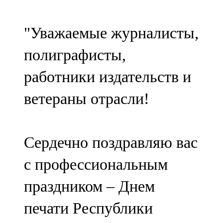
107,8 FM
"Уважаемые журналисты,
Теләче
полиграфисты,
106,1 FM
работники издательств и
Түбән Кама
ветераны отрасли!
102,6 FM
Чирмешән
Сердечно поздравляю вас
107,7 FM
с профессиональным
Чистай
праздником – Днем
103,0 FM
печати Республики
Чүпрәле