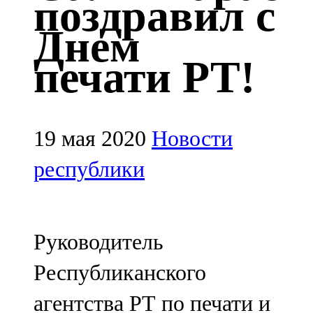
поздравил с
Казан
Днем
91,5 FM
печати РТ!
Кайбыч
106,1 FM
Кама тамагы
19 мая 2020
Новости
71,51 FM
республики
Кукмара
107,9 FM
Руководитель
Лениногорский
Республиканского
102,1 FM
агентства РТ по печати и