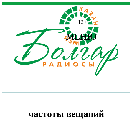
12+
МЕНЮ
частоты вещаний