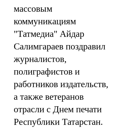
Мамадыш
массовым
106,2 FM
коммуникациям
Минзәлә
"Татмедиа" Айдар
107,3 FM
Салимгараев поздравил
Мөслим
журналистов,
100,0 FM
полиграфистов и
Нурлат
работников издательств,
104,7 FM
а также ветеранов
Олы Әтнә
отрасли с Днем печати
71,42 FM
Республики Татарстан.
Сарман