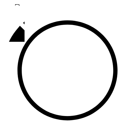
Әлмәт
92,9 FM
Базарлы матак
107,1 FM
Балык бистәсе
104,9 FM
Баулы
107,5 FM
Биләр
101,7 FM