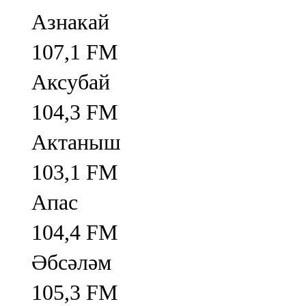
Азнакай
107,1 FM
Аксубай
104,3 FM
Актаныш
103,1 FM
Апас
104,4 FM
Әбсәләм
105,3 FM