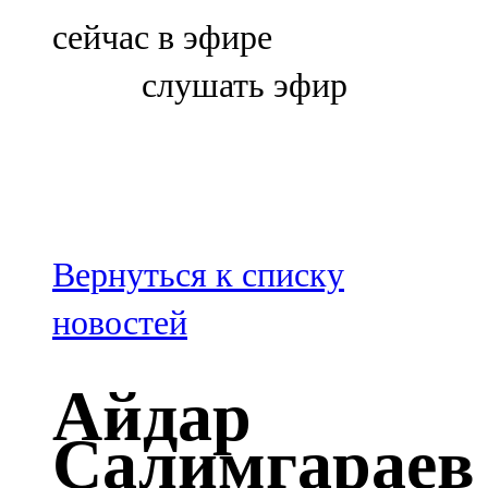
Болгар
сейчас в эфире
106,0 FM
слушать эфир
Бөгелмә
101,7 FM
Буа
100,3 FM
Вернуться к списку
Зәй
новостей
106,6 FM
Айдар
Кадыбаш
Салимгараев
105,2 FM