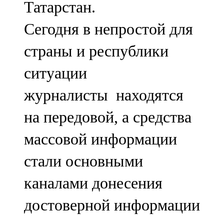
Татарстан.
91,0 FM
Сегодня в непростой для
Шәмәрдән
страны и республики
102,3 FM
ситуации
Яңа чишмә
журналисты находятся
107,0 FM
на передовой, а средства
Яр Чаллы
массовой информации
105,5 FM
стали основными
каналами донесения
достоверной информации