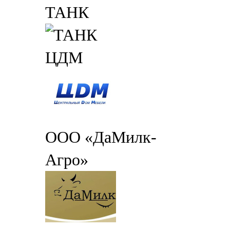
ТАНК
ЦДМ
ООО «ДаМилк-
Агро»