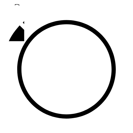
Әлмәт
92,9 FM
Базарлы матак
107,1 FM
Балык бистәсе
104,9 FM
Баулы
107,5 FM
Биләр
101,7 FM