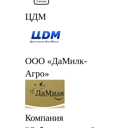
ЦДМ
ООО «ДаМилк-
Агро»
Компания