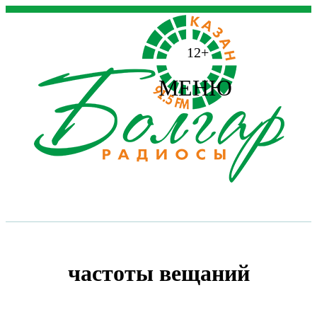
12+
МЕНЮ
частоты вещаний