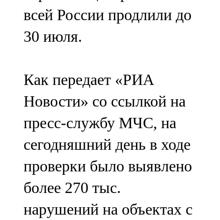
Мамадыш
всей России продлили до
106,2 FM
30 июля.
Минзәлә
107,3 FM
Как передает «РИА
Мөслим
Новости» со ссылкой на
100,0 FM
пресс-службу МЧС, на
Нурлат
сегодняшний день в ходе
104,7 FM
проверки было выявлено
Олы Әтнә
более 270 тыс.
71,42 FM
нарушений на объектах с
Сарман