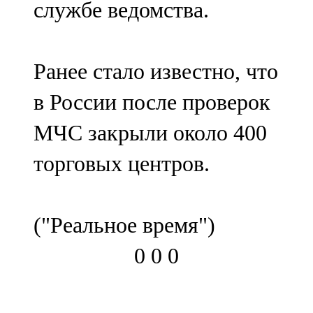
службе ведомства.
91,0 FM
Шәмәрдән
Ранее стало известно, что
102,3 FM
в России после проверок
Яңа чишмә
МЧС закрыли около 400
107,0 FM
торговых центров.
Яр Чаллы
105,5 FM
("Реальное время")
0
0
0