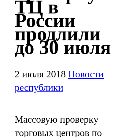
ТЦ в
Казан
России
91,5 FM
продлили
Кайбыч
до 30 июля
106,1 FM
Кама тамагы
71,51 FM
2 июля 2018
Новости
Кукмара
республики
107,9 FM
Лениногорский
Массовую проверку
102,1 FM
торговых центров по