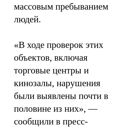
массовым пребыванием
107,8 FM
людей.
Теләче
106,1 FM
«В ходе проверок этих
Түбән Кама
объектов, включая
102,6 FM
торговые центры и
Чирмешән
кинозалы, нарушения
107,7 FM
были выявлены почти в
Чистай
половине из них», —
103,0 FM
сообщили в пресс-
Чүпрәле