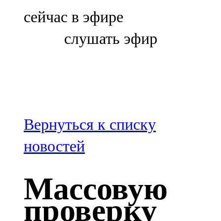
Болгар
сейчас в эфире
106,0 FM
слушать эфир
Бөгелмә
101,7 FM
Буа
100,3 FM
Вернуться к списку
Зәй
новостей
106,6 FM
Массовую
Кадыбаш
проверку
105,2 FM