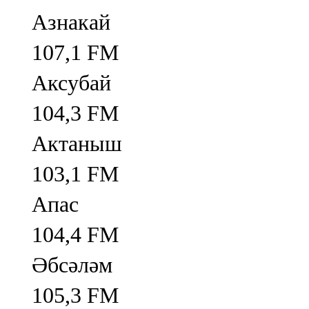
Азнакай
107,1 FM
Аксубай
104,3 FM
Актаныш
103,1 FM
Апас
104,4 FM
Әбсәләм
105,3 FM