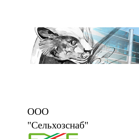
ООО
"Сельхозснаб"