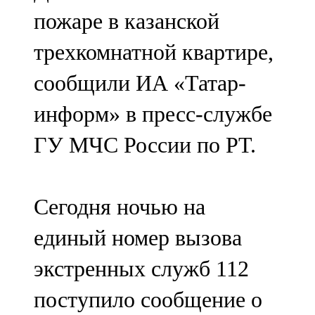
Мамадыш
пожаре в казанской
106,2 FM
трехкомнатной квартире,
Минзәлә
сообщили ИА «Татар-
107,3 FM
информ» в пресс-службе
Мөслим
ГУ МЧС России по РТ.
100,0 FM
Нурлат
Сегодня ночью на
104,7 FM
единый номер вызова
Олы Әтнә
экстренных служб 112
71,42 FM
поступило сообщение о
Сарман