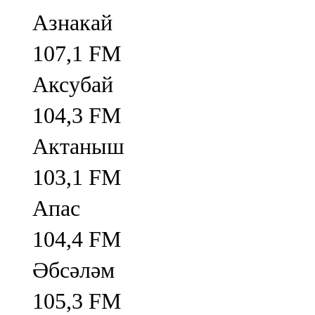
Азнакай
107,1 FM
Аксубай
104,3 FM
Актаныш
103,1 FM
Апас
104,4 FM
Әбсәләм
105,3 FM