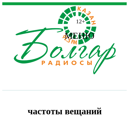
12+
МЕНЮ
частоты вещаний