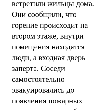
встретили жильцы дома.
91,0 FM
Они сообщили, что
Шәмәрдән
горение происходит на
102,3 FM
втором этаже, внутри
Яңа чишмә
помещения находятся
107,0 FM
люди, а входная дверь
Яр Чаллы
заперта. Соседи
105,5 FM
самостоятельно
эвакуировались до
появления пожарных