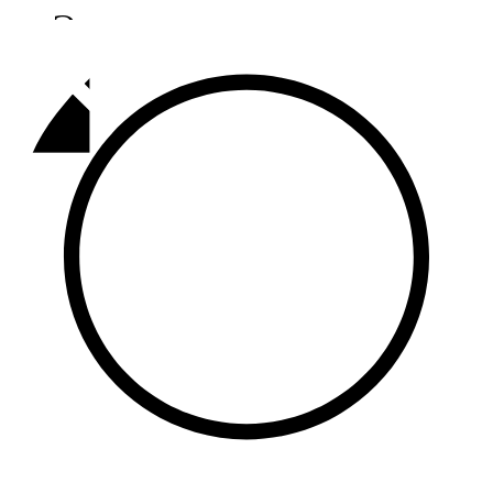
Әлмәт
92,9 FM
Базарлы матак
107,1 FM
Балык бистәсе
104,9 FM
Баулы
107,5 FM
Биләр
101,7 FM