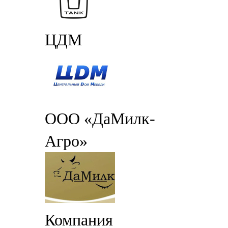
ЦДМ
ООО «ДаМилк-
Агро»
Компания