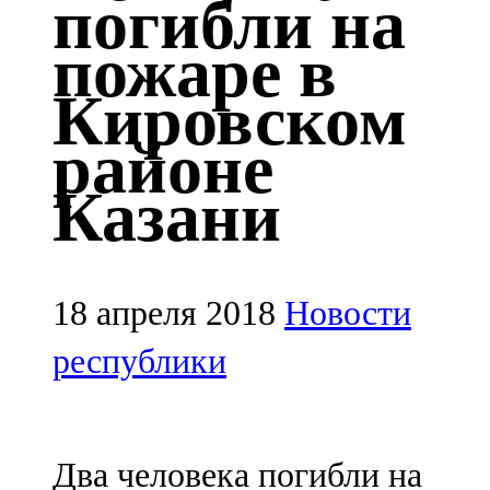
погибли на
Казан
пожаре в
91,5 FM
Кировском
Кайбыч
районе
106,1 FM
Казани
Кама тамагы
71,51 FM
Кукмара
18 апреля 2018
Новости
107,9 FM
республики
Лениногорский
102,1 FM
Два человека погибли на