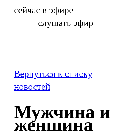
Болгар
сейчас в эфире
106,0 FM
слушать эфир
Бөгелмә
101,7 FM
Буа
100,3 FM
Вернуться к списку
Зәй
новостей
106,6 FM
Мужчина и
Кадыбаш
женщина
105,2 FM