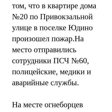
том, что в квартире дома
107,8 FM
№20 по Привокзальной
Теләче
улице в поселке Юдино
106,1 FM
произошел пожар.На
Түбән Кама
место отправились
102,6 FM
сотрудники ПСЧ №60,
Чирмешән
полицейские, медики и
107,7 FM
аварийные службы.
Чистай
103,0 FM
На месте огнеборцев
Чүпрәле