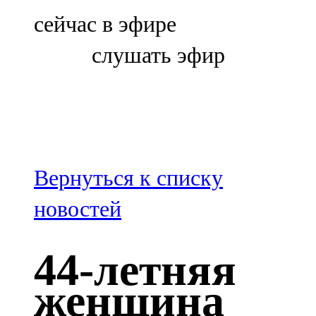
Болгар
сейчас в эфире
106,0 FM
слушать эфир
Бөгелмә
101,7 FM
Буа
100,3 FM
Вернуться к списку
Зәй
новостей
106,6 FM
44-летняя
Кадыбаш
женщина
105,2 FM