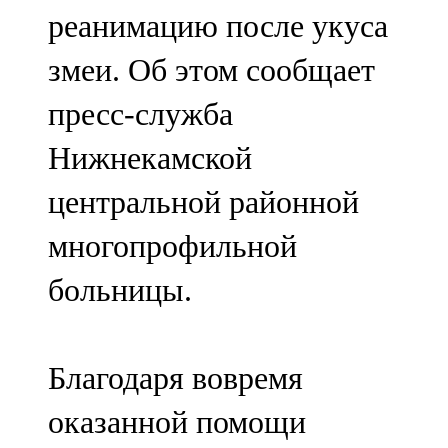
реанимацию после укуса
107,8 FM
змеи. Об этом сообщает
Теләче
пресс-служба
106,1 FM
Нижнекамской
Түбән Кама
центральной районной
102,6 FM
многопрофильной
Чирмешән
больницы.
107,7 FM
Чистай
Благодаря вовремя
103,0 FM
оказанной помощи
Чүпрәле