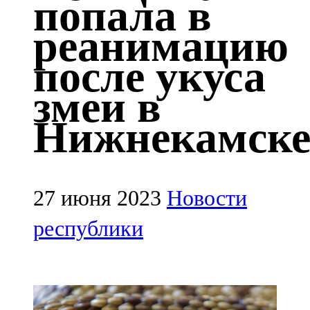
попала в
Казан
реанимацию
91,5 FM
после укуса
Кайбыч
змеи в
106,1 FM
Нижнекамск
Кама тамагы
71,51 FM
Кукмара
27 июня 2023
Новости
107,9 FM
республики
Лениногорский
102,1 FM