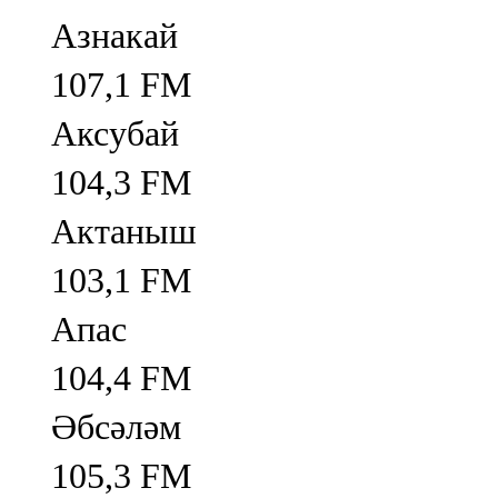
Азнакай
107,1 FM
Аксубай
104,3 FM
Актаныш
103,1 FM
Апас
104,4 FM
Әбсәләм
105,3 FM