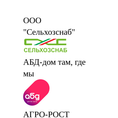
ООО
"Сельхозснаб"
АБД-дом там, где
мы
АГРО-РОСТ