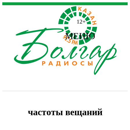
12+
МЕНЮ
частоты вещаний