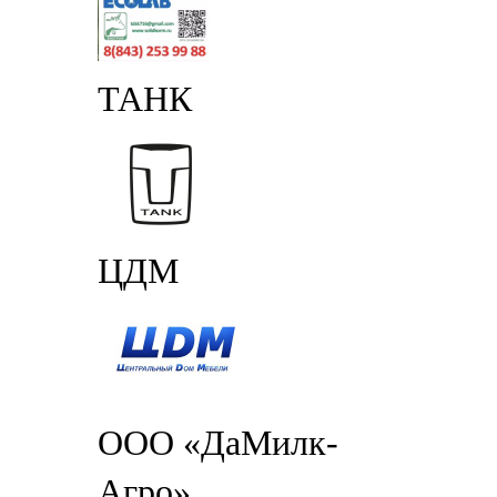
ТАНК
ЦДМ
ООО «ДаМилк-
Агро»