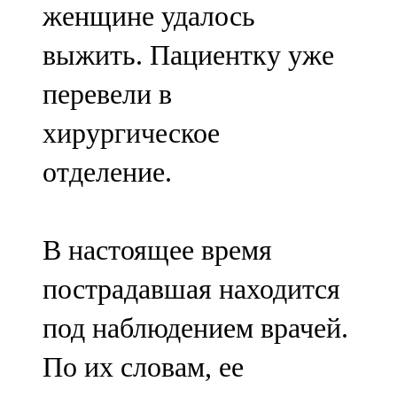
женщине удалось
91,0 FM
выжить. Пациентку уже
Шәмәрдән
перевели в
102,3 FM
хирургическое
Яңа чишмә
отделение.
107,0 FM
Яр Чаллы
В настоящее время
105,5 FM
пострадавшая находится
под наблюдением врачей.
По их словам, ее