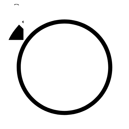
Әлмәт
92,9 FM
Базарлы матак
107,1 FM
Балык бистәсе
104,9 FM
Баулы
107,5 FM
Биләр
101,7 FM