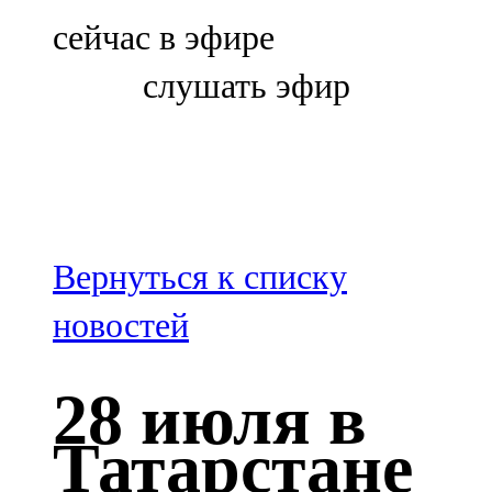
Болгар
сейчас в эфире
106,0 FM
слушать эфир
Бөгелмә
101,7 FM
Буа
100,3 FM
Вернуться к списку
Зәй
новостей
106,6 FM
28 июля в
Кадыбаш
Татарстане
105,2 FM