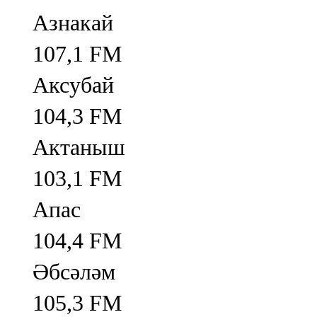
Азнакай
107,1 FM
Аксубай
104,3 FM
Актаныш
103,1 FM
Апас
104,4 FM
Әбсәләм
105,3 FM