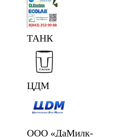
ТАНК
ЦДМ
ООО «ДаМилк-