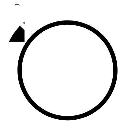
Әлмәт
92,9 FM
Базарлы матак
107,1 FM
Балык бистәсе
104,9 FM
Баулы
107,5 FM
Биләр
101,7 FM