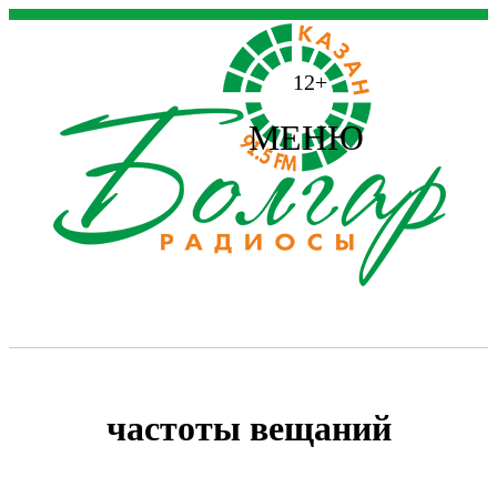
12+
МЕНЮ
частоты вещаний