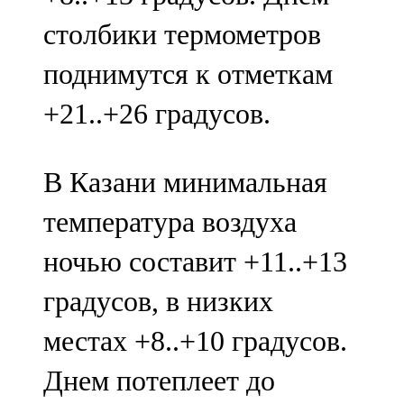
91,0 FM
столбики термометров
Шәмәрдән
поднимутся к отметкам
102,3 FM
+21..+26 градусов.
Яңа чишмә
В Казани минимальная
107,0 FM
температура воздуха
Яр Чаллы
ночью составит +11..+13
105,5 FM
градусов, в низких
местах +8..+10 градусов.
Днем потеплеет до