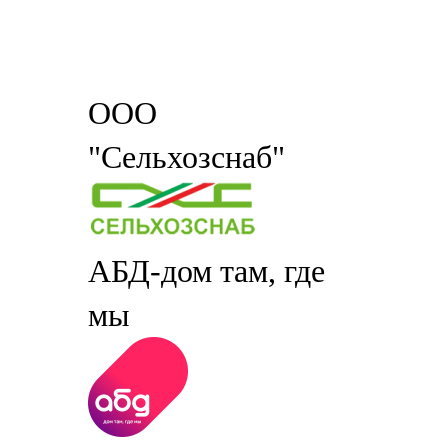
ООО
"Сельхозснаб"
АБД-дом там, где
мы