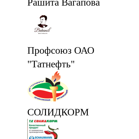
Рашита Вагапова
Профсоюз ОАО
"Татнефть"
СОЛИДКОРМ