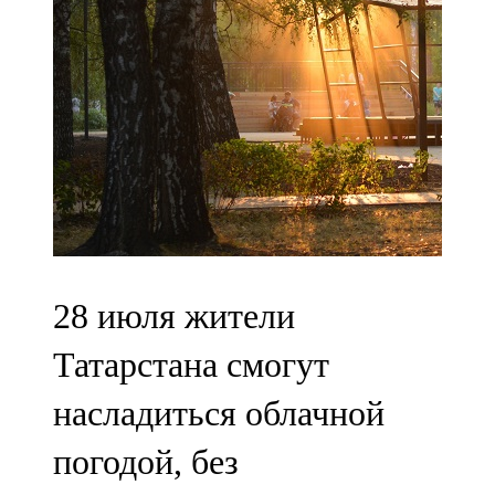
Мамадыш
106,2 FM
Минзәлә
107,3 FM
Мөслим
100,0 FM
Нурлат
28 июля жители
104,7 FM
Татарстана смогут
Олы Әтнә
насладиться облачной
71,42 FM
погодой, без
Сарман