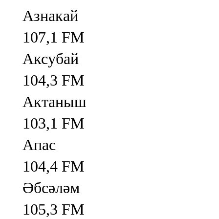
Азнакай
107,1 FM
Аксубай
104,3 FM
Актаныш
103,1 FM
Апас
104,4 FM
Әбсәләм
105,3 FM