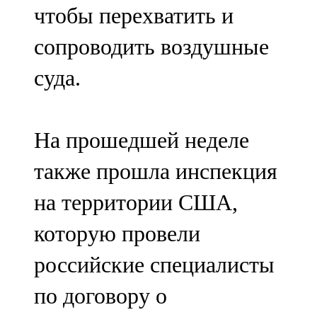
чтобы перехватить и
107,8 FM
сопроводить воздушные
Теләче
суда.
106,1 FM
Түбән Кама
На прошедшей неделе
102,6 FM
также прошла инспекция
Чирмешән
на территории США,
107,7 FM
которую провели
Чистай
российские специалисты
103,0 FM
по договору о
Чүпрәле