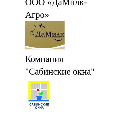
ООО «ДаМилк-
Агро»
Компания
"Сабинские окна"