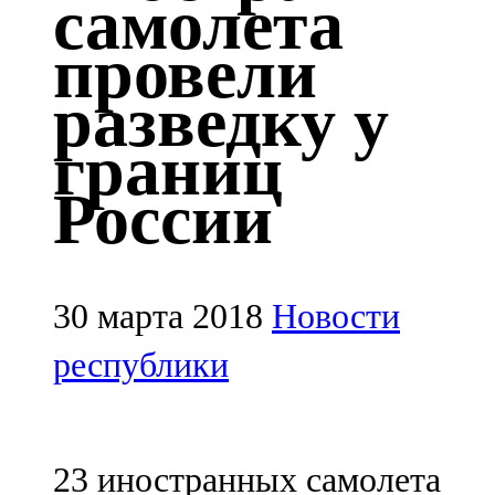
самолета
Казан
провели
91,5 FM
разведку у
Кайбыч
границ
106,1 FM
России
Кама тамагы
71,51 FM
Кукмара
30 марта 2018
Новости
107,9 FM
республики
Лениногорский
102,1 FM
23 иностранных самолета