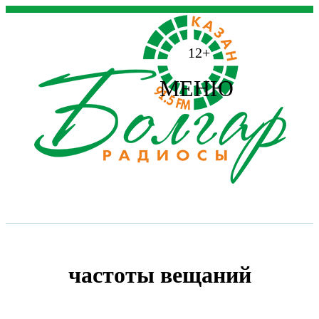
12+
МЕНЮ
частоты вещаний