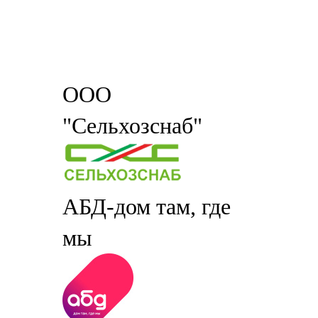
ООО
"Сельхозснаб"
АБД-дом там, где
мы