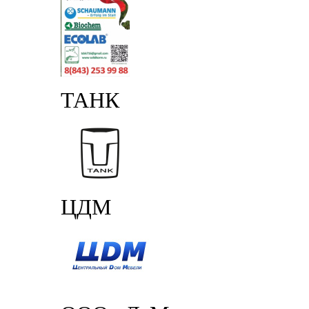
ТАНК
ЦДМ