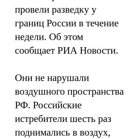
Мамадыш
провели разведку у
106,2 FM
границ России в течение
Минзәлә
недели. Об этом
107,3 FM
сообщает РИА Новости.
Мөслим
100,0 FM
Они не нарушали
Нурлат
воздушного пространства
104,7 FM
РФ. Российские
Олы Әтнә
истребители шесть раз
71,42 FM
поднимались в воздух,
Сарман