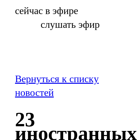
Болгар
сейчас в эфире
106,0 FM
слушать эфир
Бөгелмә
101,7 FM
Буа
100,3 FM
Вернуться к списку
Зәй
новостей
106,6 FM
23
Кадыбаш
иностранных
105,2 FM