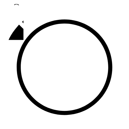
Әлмәт
92,9 FM
Базарлы матак
107,1 FM
Балык бистәсе
104,9 FM
Баулы
107,5 FM
Биләр
101,7 FM