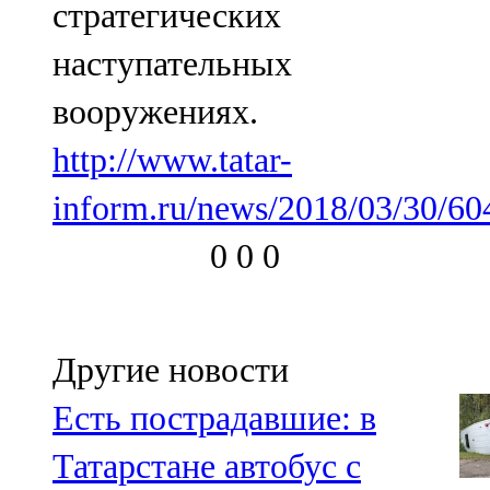
стратегических
91,0 FM
наступательных
Шәмәрдән
вооружениях.
102,3 FM
http://www.tatar-
Яңа чишмә
inform.ru/news/2018/03/30/60
107,0 FM
0
0
0
Яр Чаллы
105,5 FM
Другие новости
Есть пострадавшие: в
Татарстане автобус с