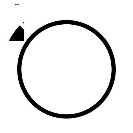
Әлмәт
92,9 FM
Базарлы матак
107,1 FM
Балык бистәсе
104,9 FM
Баулы
107,5 FM
Биләр
101,7 FM