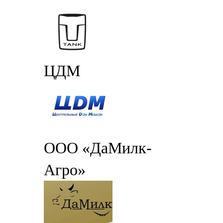
ЦДМ
ООО «ДаМилк-
Агро»