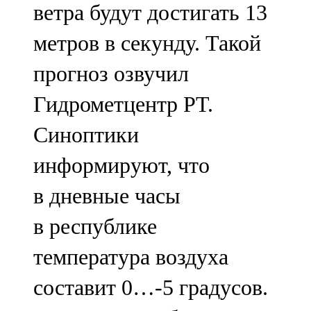
ветра будут достигать 13
91,0 FM
метров в секунду. Такой
Шәмәрдән
прогноз озвучил
102,3 FM
Гидрометцентр РТ.
Яңа чишмә
Синоптики
107,0 FM
информируют, что
Яр Чаллы
в дневные часы
105,5 FM
в республике
температура воздуха
составит 0…-5 градусов.