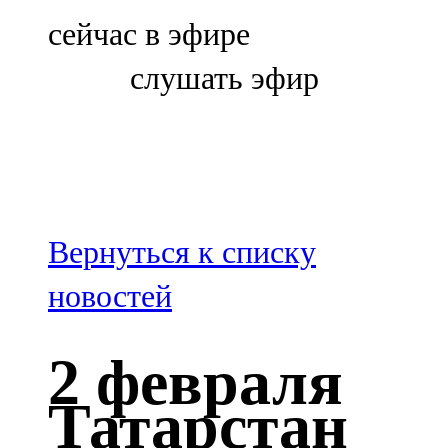
Болгар
сейчас в эфире
106,0 FM
слушать эфир
Бөгелмә
101,7 FM
Буа
100,3 FM
Вернуться к списку
Зәй
новостей
106,6 FM
2 февраля
Кадыбаш
Татарстан
105,2 FM