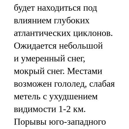
будет находиться под
107,8 FM
влиянием глубоких
Теләче
атлантических циклонов.
106,1 FM
Ожидается небольшой
Түбән Кама
и умеренный снег,
102,6 FM
мокрый снег. Местами
Чирмешән
возможен гололед, слабая
107,7 FM
метель с ухудшением
Чистай
видимости 1-2 км.
103,0 FM
Порывы юго-западного
Чүпрәле