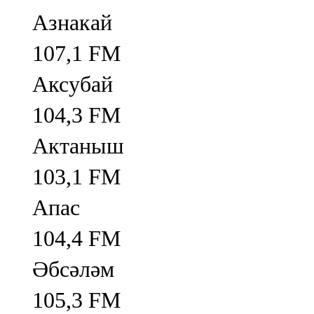
Азнакай
107,1 FM
Аксубай
104,3 FM
Актаныш
103,1 FM
Апас
104,4 FM
Әбсәләм
105,3 FM