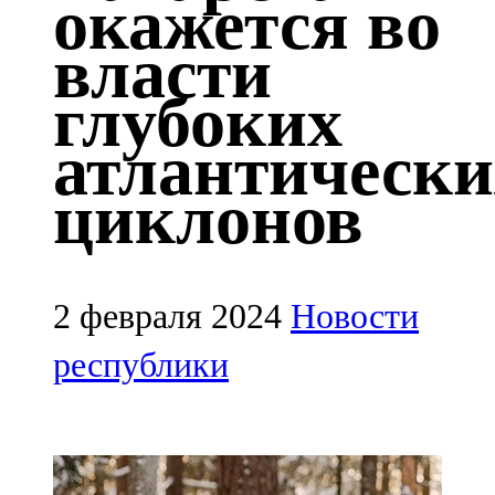
окажется во
Казан
власти
91,5 FM
глубоких
Кайбыч
атлантически
106,1 FM
циклонов
Кама тамагы
71,51 FM
Кукмара
2 февраля 2024
Новости
107,9 FM
республики
Лениногорский
102,1 FM