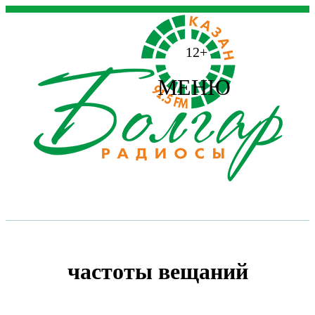
12+
МЕНЮ
частоты вещаний