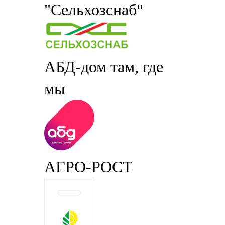
"Сельхозснаб"
АБД-дом там, где
мы
АГРО-РОСТ