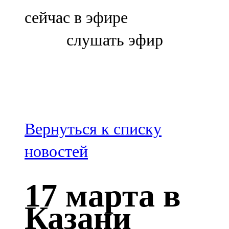
Болгар
сейчас в эфире
106,0 FM
слушать эфир
Бөгелмә
101,7 FM
Буа
100,3 FM
Вернуться к списку
Зәй
новостей
106,6 FM
17 марта в
Кадыбаш
Казани
105,2 FM