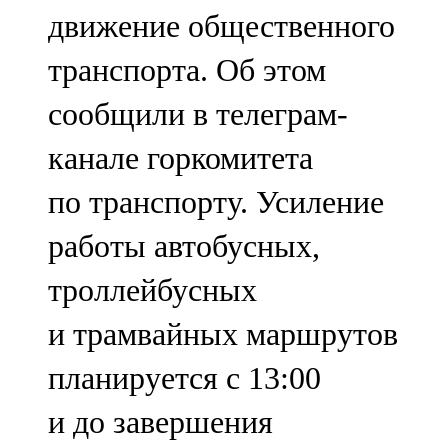
движение общественного
107,8 FM
транспорта. Об этом
Теләче
сообщили в телеграм-
106,1 FM
канале горкомитета
Түбән Кама
по транспорту. Усиление
102,6 FM
работы автобусных,
Чирмешән
троллейбусных
107,7 FM
и трамвайных маршрутов
Чистай
планируется с 13:00
103,0 FM
и до завершения
Чүпрәле