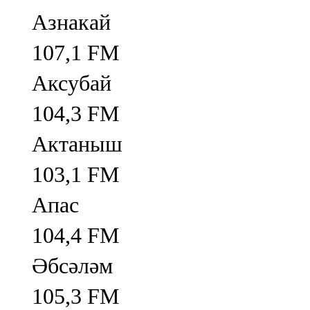
Азнакай
107,1 FM
Аксубай
104,3 FM
Актаныш
103,1 FM
Апас
104,4 FM
Әбсәләм
105,3 FM