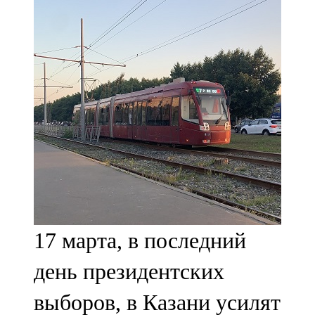
Мамадыш
106,2 FM
Минзәлә
107,3 FM
Мөслим
100,0 FM
Нурлат
104,7 FM
17 марта, в последний
Олы Әтнә
день президентских
71,42 FM
выборов, в Казани усилят
Сарман