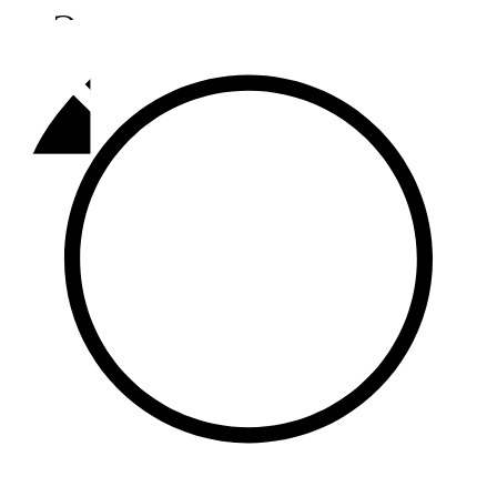
Әлмәт
92,9 FM
Базарлы матак
107,1 FM
Балык бистәсе
104,9 FM
Баулы
107,5 FM
Биләр
101,7 FM