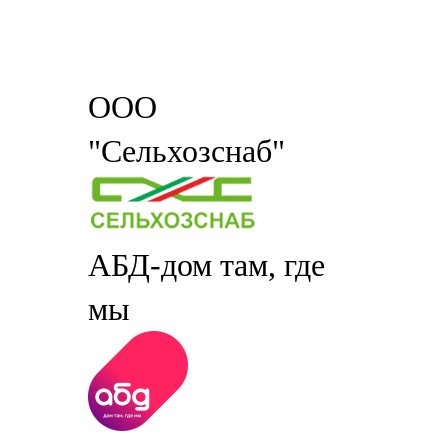
ООО
"Сельхозснаб"
АБД-дом там, где
мы