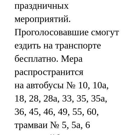
праздничных
91,0 FM
мероприятий.
Шәмәрдән
Проголосовавшие смогут
102,3 FM
ездить на транспорте
Яңа чишмә
бесплатно. Мера
107,0 FM
распространится
Яр Чаллы
на автобусы № 10, 10а,
105,5 FM
18, 28, 28а, 33, 35, 35а,
36, 45, 46, 49, 55, 60,
трамваи № 5, 5а, 6