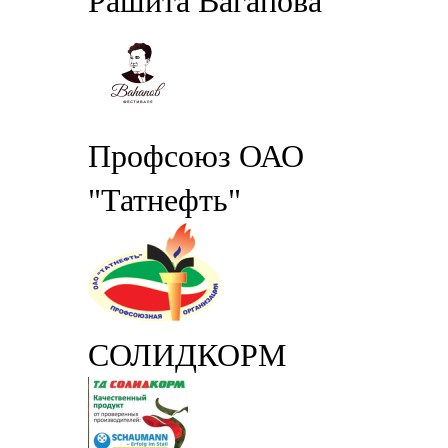
Рашита Вагапова
Профсоюз ОАО
"Татнефть"
СОЛИДКОРМ