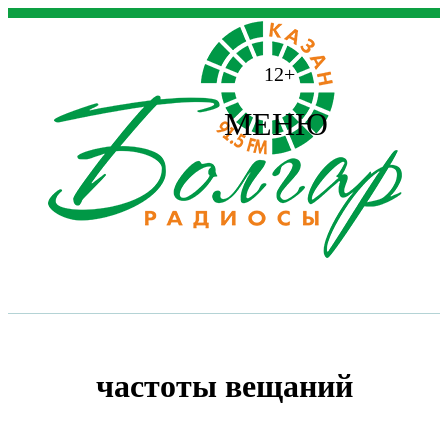
12+
МЕНЮ
частоты вещаний