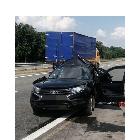
Мамадыш
106,2 FM
Минзәлә
107,3 FM
Мөслим
100,0 FM
Нурлат
104,7 FM
Олы Әтнә
71,42 FM
Сарман