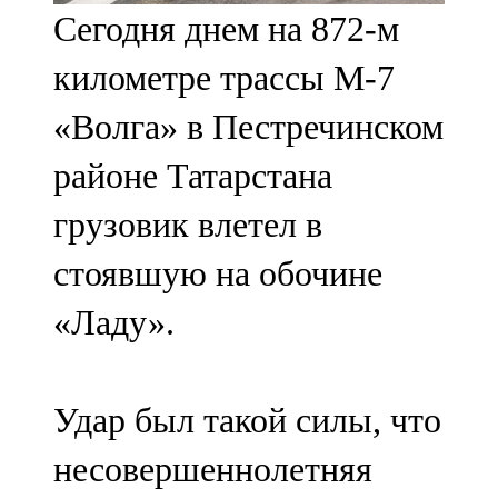
Сегодня днем на 872-м
107,8 FM
километре трассы М-7
Теләче
«Волга» в Пестречинском
106,1 FM
районе Татарстана
Түбән Кама
грузовик влетел в
102,6 FM
стоявшую на обочине
Чирмешән
«Ладу».
107,7 FM
Чистай
Удар был такой силы, что
103,0 FM
несовершеннолетняя
Чүпрәле