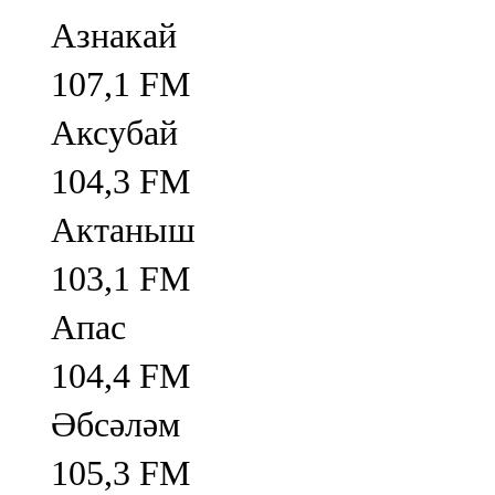
Азнакай
107,1 FM
Аксубай
104,3 FM
Актаныш
103,1 FM
Апас
104,4 FM
Әбсәләм
105,3 FM