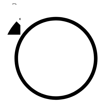
Әлмәт
92,9 FM
Базарлы матак
107,1 FM
Балык бистәсе
104,9 FM
Баулы
107,5 FM
Биләр
101,7 FM