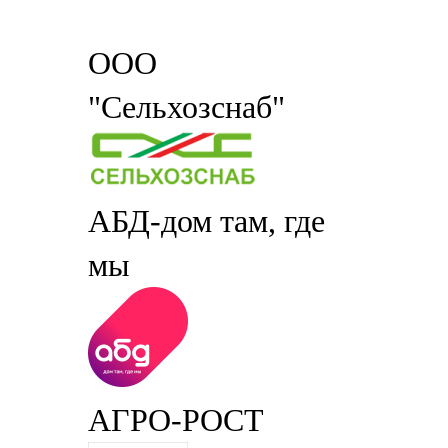
ООО
"Сельхозснаб"
АБД-дом там, где
мы
АГРО-РОСТ