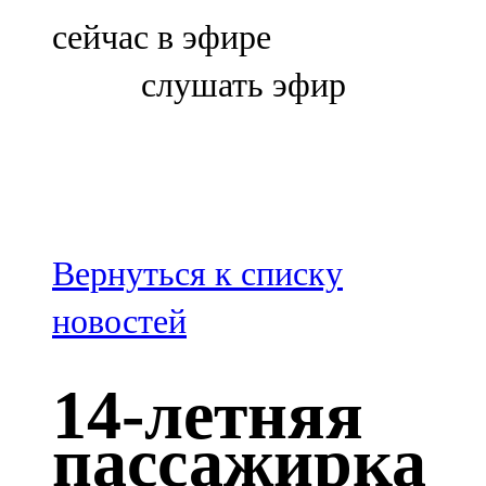
Болгар
сейчас в эфире
106,0 FM
слушать эфир
Бөгелмә
101,7 FM
Буа
100,3 FM
Вернуться к списку
Зәй
новостей
106,6 FM
14-летняя
Кадыбаш
пассажирка
105,2 FM