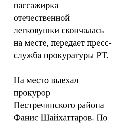
пассажирка
91,0 FM
отечественной
Шәмәрдән
легковушки скончалась
102,3 FM
на месте, передает пресс-
Яңа чишмә
служба прокуратуры РТ.
107,0 FM
Яр Чаллы
На место выехал
105,5 FM
прокурор
Пестречинского района
Фанис Шайхаттаров. По