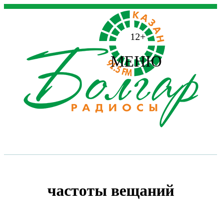
12+
МЕНЮ
частоты вещаний