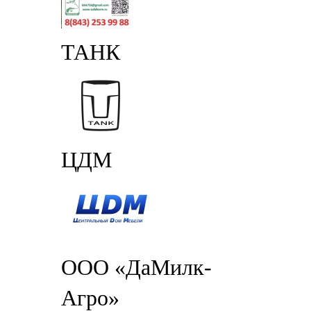
ТАНК
ЦДМ
ООО «ДаМилк-
Агро»