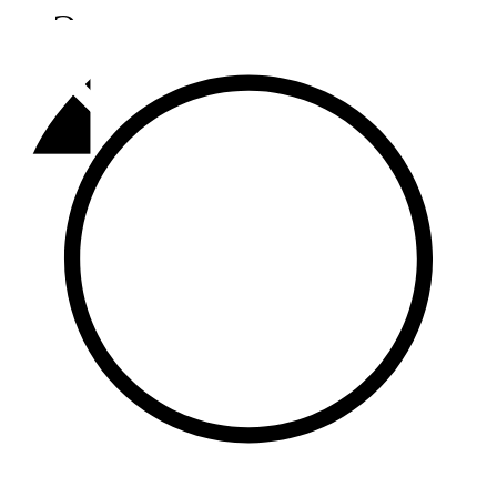
Әлмәт
92,9 FM
Базарлы матак
107,1 FM
Балык бистәсе
104,9 FM
Баулы
107,5 FM
Биләр
101,7 FM