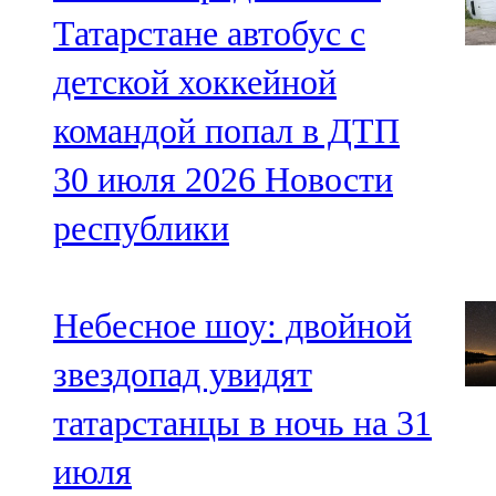
91,0 FM
Татарстане автобус с
Шәмәрдән
детской хоккейной
102,3 FM
командой попал в ДТП
Яңа чишмә
30 июля 2026
Новости
107,0 FM
республики
Яр Чаллы
105,5 FM
Небесное шоу: двойной
звездопад увидят
татарстанцы в ночь на 31
июля