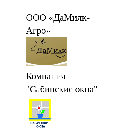
ООО «ДаМилк-
Агро»
Компания
"Сабинские окна"