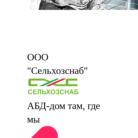
ООО
"Сельхозснаб"
АБД-дом там, где
мы