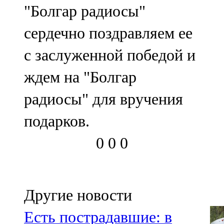
"Болгар радиосы"
107,8 FM
сердечно поздравляем ее
Теләче
с заслуженной победой и
106,1 FM
ждем на "Болгар
Түбән Кама
радиосы" для вручения
102,6 FM
подарков.
Чирмешән
0
0
0
107,7 FM
Чистай
103,0 FM
Другие новости
Чүпрәле
Есть пострадавшие: в