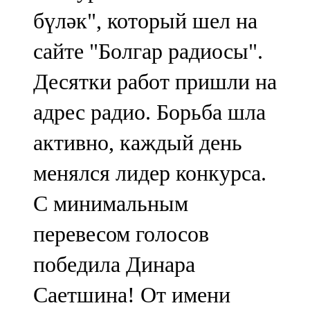
Мамадыш
бүләк", который шел на
106,2 FM
сайте "Болгар радиосы".
Минзәлә
Десятки работ пришли на
107,3 FM
адрес радио. Борьба шла
Мөслим
активно, каждый день
100,0 FM
менялся лидер конкурса.
Нурлат
С минимальным
104,7 FM
перевесом голосов
Олы Әтнә
победила Динара
71,42 FM
Саетшина! От имени
Сарман