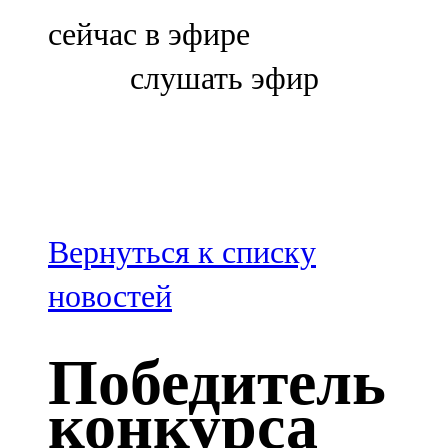
Болгар
сейчас в эфире
106,0 FM
слушать эфир
Бөгелмә
101,7 FM
Буа
100,3 FM
Вернуться к списку
Зәй
новостей
106,6 FM
Победитель
Кадыбаш
конкурса
105,2 FM