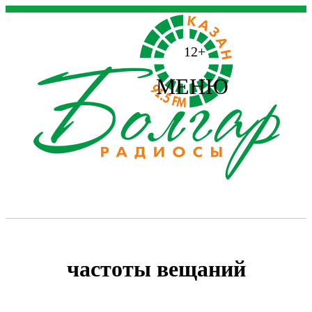
12+
МЕНЮ
частоты вещаний