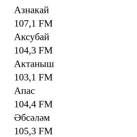
Азнакай
107,1 FM
Аксубай
104,3 FM
Актаныш
103,1 FM
Апас
104,4 FM
Әбсәләм
105,3 FM