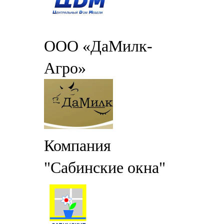
ООО «ДаМилк-
Агро»
Компания
"Сабинские окна"