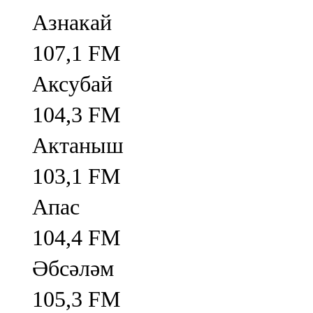
Азнакай
107,1 FM
Аксубай
104,3 FM
Актаныш
103,1 FM
Апас
104,4 FM
Әбсәләм
105,3 FM