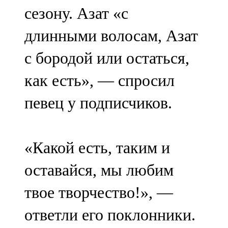
сезону. Азат «с
107,8 FM
длинными волосам, Азат
Теләче
с бородой или остаться,
106,1 FM
как есть», — спросил
Түбән Кама
певец у подписчиков.
102,6 FM
Чирмешән
«Какой есть, таким и
107,7 FM
оставайся, мы любим
Чистай
твое творчество!», —
103,0 FM
ответли его поклонники.
Чүпрәле