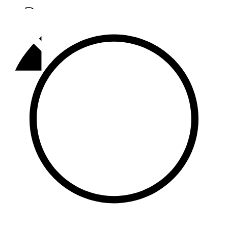
Әлмәт
92,9 FM
Базарлы матак
107,1 FM
Балык бистәсе
104,9 FM
Баулы
107,5 FM
Биләр
101,7 FM