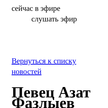
Болгар
сейчас в эфире
106,0 FM
слушать эфир
Бөгелмә
101,7 FM
Буа
100,3 FM
Вернуться к списку
Зәй
новостей
106,6 FM
Певец Азат
Кадыбаш
Фазлыев
105,2 FM