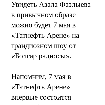
Увидеть Азала Фазлыева
91,0 FM
в привычном образе
Шәмәрдән
можно будет 7 мая в
102,3 FM
«Татнефть Арене» на
Яңа чишмә
грандиозном шоу от
107,0 FM
«Болгар радиосы».
Яр Чаллы
105,5 FM
Напомним, 7 мая в
«Татнефть Арене»
впервые состоится