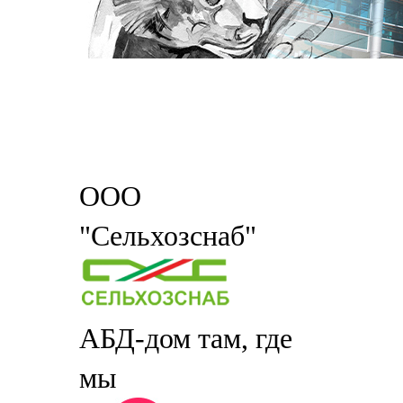
ООО
"Сельхозснаб"
АБД-дом там, где
мы