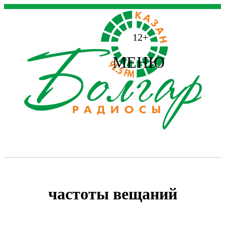
12+
МЕНЮ
частоты вещаний