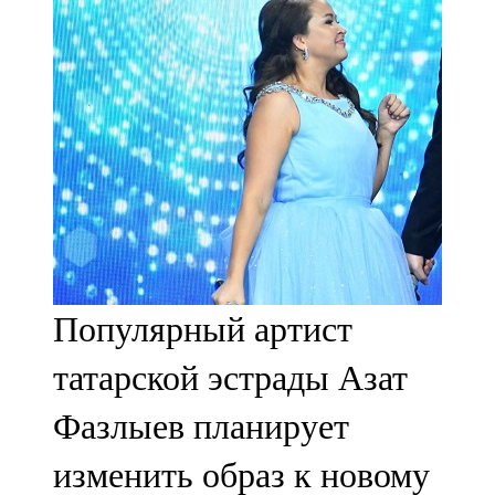
Мамадыш
106,2 FM
Минзәлә
107,3 FM
Мөслим
100,0 FM
Нурлат
Популярный артист
104,7 FM
татарской эстрады Азат
Олы Әтнә
Фазлыев планирует
71,42 FM
изменить образ к новому
Сарман