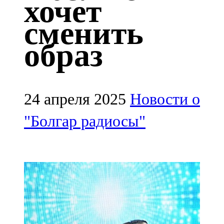
хочет
Казан
сменить
91,5 FM
образ
Кайбыч
106,1 FM
Кама тамагы
24 апреля 2025
Новости о
71,51 FM
"Болгар радиосы"
Кукмара
107,9 FM
Лениногорский
102,1 FM