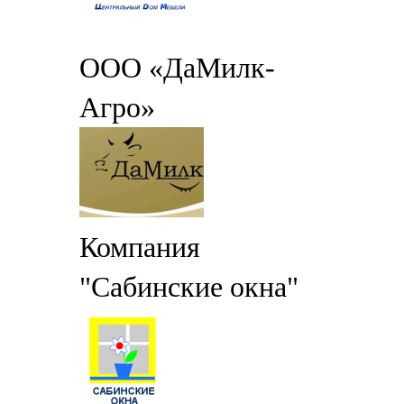
ООО «ДаМилк-
Агро»
Компания
"Сабинские окна"