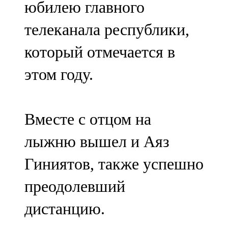
юбилею главного
91,0 FM
телеканала республики,
Шәмәрдән
который отмечается в
102,3 FM
этом году.
Яңа чишмә
107,0 FM
Вместе с отцом на
Яр Чаллы
лыжню вышел и Аяз
105,5 FM
Гиниятов, также успешно
преодолевший
дистанцию.