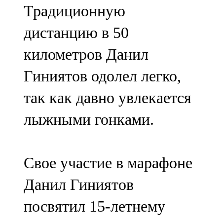
Традиционную
107,8 FM
дистанцию в 50
Теләче
километров Данил
106,1 FM
Гиниятов одолел легко,
Түбән Кама
так как давно увлекается
102,6 FM
лыжными гонками.
Чирмешән
107,7 FM
Свое участие в марафоне
Чистай
Данил Гиниятов
103,0 FM
посвятил 15-летнему
Чүпрәле