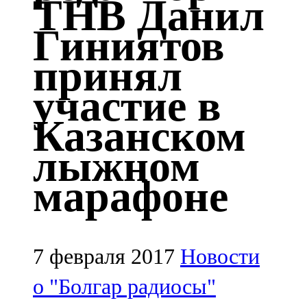
ТНВ Данил
Казан
Гиниятов
91,5 FM
принял
Кайбыч
участие в
106,1 FM
Казанском
Кама тамагы
лыжном
71,51 FM
марафоне
Кукмара
107,9 FM
Лениногорский
7 февраля 2017
Новости
102,1 FM
о "Болгар радиосы"