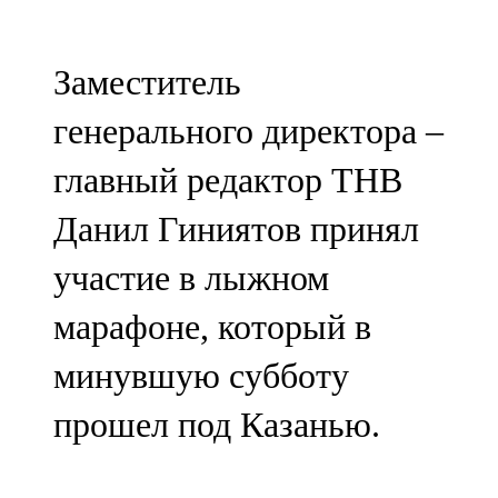
Мамадыш
106,2 FM
Заместитель
Минзәлә
генерального директора –
107,3 FM
главный редактор ТНВ
Мөслим
Данил Гиниятов принял
100,0 FM
участие в лыжном
Нурлат
марафоне, который в
104,7 FM
минувшую субботу
Олы Әтнә
прошел под Казанью.
71,42 FM
Сарман