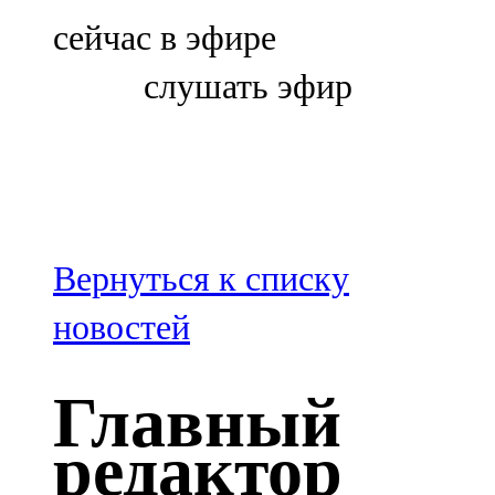
Болгар
сейчас в эфире
106,0 FM
слушать эфир
Бөгелмә
101,7 FM
Буа
100,3 FM
Вернуться к списку
Зәй
новостей
106,6 FM
Главный
Кадыбаш
редактор
105,2 FM