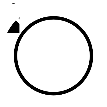
Әлмәт
92,9 FM
Базарлы матак
107,1 FM
Балык бистәсе
104,9 FM
Баулы
107,5 FM
Биләр
101,7 FM