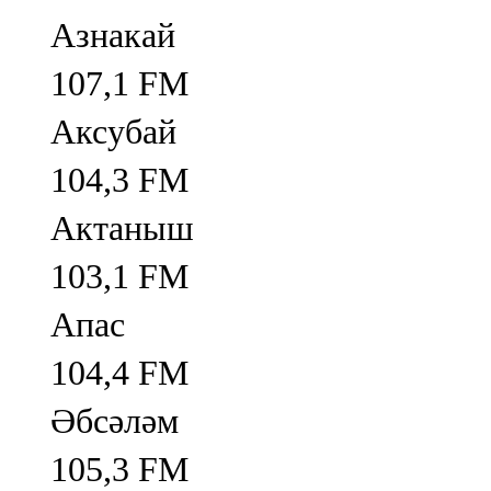
Азнакай
107,1 FM
Аксубай
104,3 FM
Актаныш
103,1 FM
Апас
104,4 FM
Әбсәләм
105,3 FM