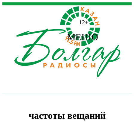
12+
МЕНЮ
частоты вещаний