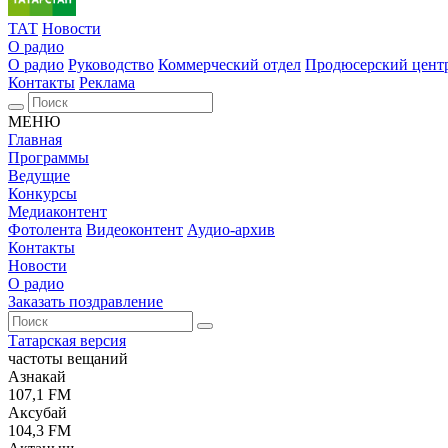
ТАТ
Новости
О радио
О радио
Руководство
Коммерческий отдел
Продюсерский цент
Контакты
Реклама
МЕНЮ
Главная
Программы
Ведущие
Конкурсы
Медиаконтент
Фотолента
Видеоконтент
Аудио-архив
Контакты
Новости
О радио
Заказать поздравление
Татарская версия
частоты вещаний
Азнакай
107,1 FM
Аксубай
104,3 FM