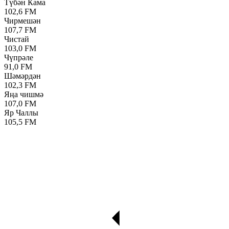
Түбән Кама
102,6 FM
Чирмешән
107,7 FM
Чистай
103,0 FM
Чүпрәле
91,0 FM
Шәмәрдән
102,3 FM
Яңа чишмә
107,0 FM
Яр Чаллы
105,5 FM