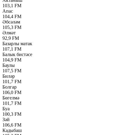
Актаныш
103,1 FM
Апас
104,4 FM
Әбсәләм
105,3 FM
Әлмәт
92,9 FM
Базарлы матак
107,1 FM
Балык бистәсе
104,9 FM
Баулы
107,5 FM
Биләр
101,7 FM
Болгар
106,0 FM
Бөгелмә
101,7 FM
Буа
100,3 FM
Зәй
106,6 FM
Кадыбаш