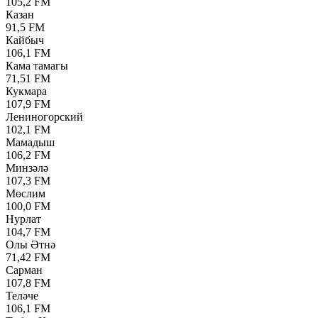
105,2 FM
Казан
91,5 FM
Кайбыч
106,1 FM
Кама тамагы
71,51 FM
Кукмара
107,9 FM
Лениногорский
102,1 FM
Мамадыш
106,2 FM
Минзәлә
107,3 FM
Мөслим
100,0 FM
Нурлат
104,7 FM
Олы Әтнә
71,42 FM
Сарман
107,8 FM
Теләче
106,1 FM