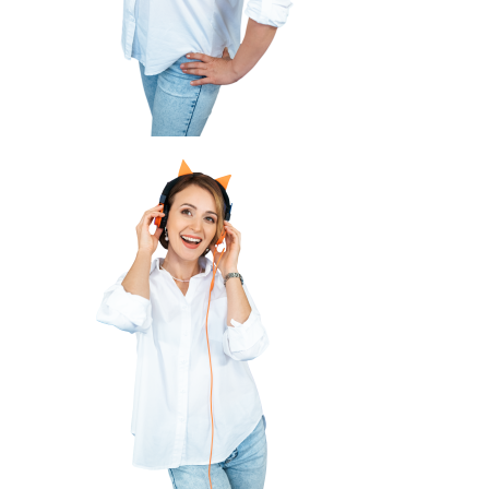
107,8 FM
Теләче
106,1 FM
Түбән Кама
102,6 FM
Чирмешән
107,7 FM
Чистай
103,0 FM
Чүпрәле