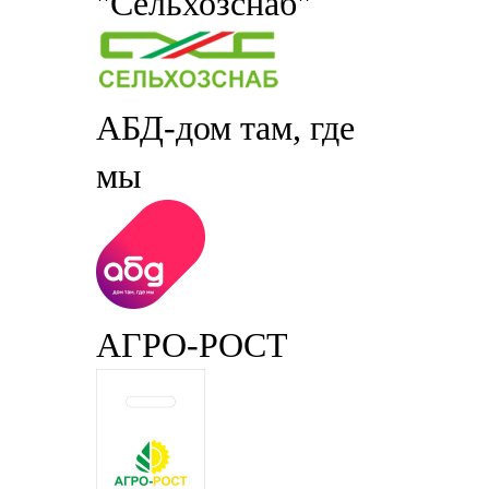
"Сельхозснаб"
АБД-дом там, где
мы
АГРО-РОСТ