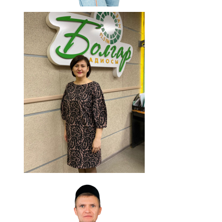
91,0 FM
Шәмәрдән
102,3 FM
Яңа чишмә
107,0 FM
Яр Чаллы
105,5 FM