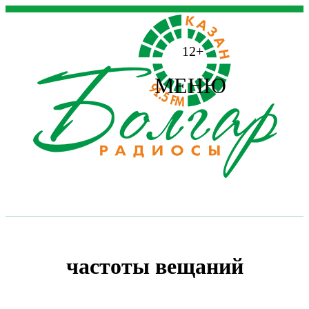
12+
МЕНЮ
частоты вещаний