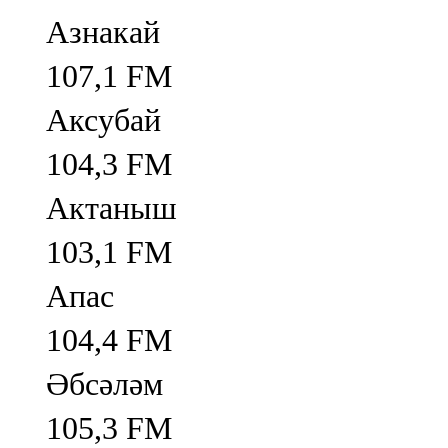
Азнакай
107,1 FM
Аксубай
104,3 FM
Актаныш
103,1 FM
Апас
104,4 FM
Әбсәләм
105,3 FM