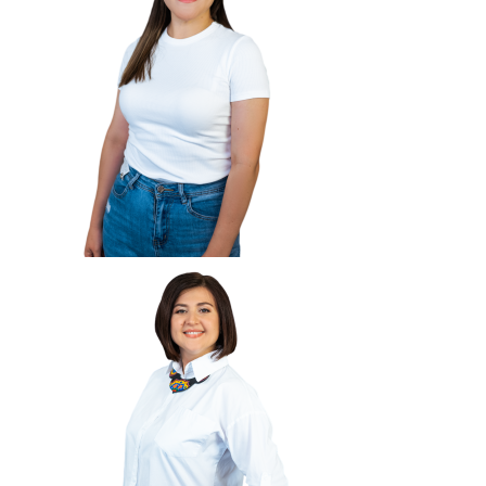
Мамадыш
106,2 FM
Минзәлә
107,3 FM
Мөслим
100,0 FM
Нурлат
104,7 FM
Олы Әтнә
71,42 FM
Сарман