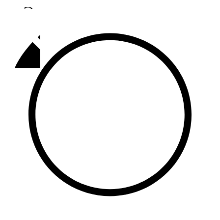
Әлмәт
92,9 FM
Базарлы матак
107,1 FM
Балык бистәсе
104,9 FM
Баулы
107,5 FM
Биләр
101,7 FM