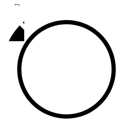
Әлмәт
92,9 FM
Базарлы матак
107,1 FM
Балык бистәсе
104,9 FM
Баулы
107,5 FM
Биләр
101,7 FM