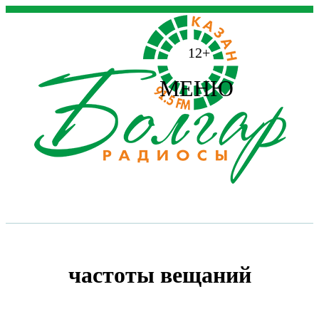
12+
МЕНЮ
частоты вещаний