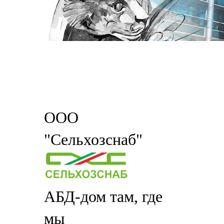
ООО
"Сельхозснаб"
АБД-дом там, где
мы