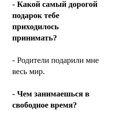
- Какой самый дорогой
91,0 FM
подарок тебе
Шәмәрдән
приходилось
102,3 FM
принимать?
Яңа чишмә
107,0 FM
- Родители подарили мне
Яр Чаллы
весь мир.
105,5 FM
- Чем занимаешься в
свободное время?