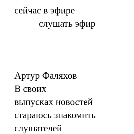
Болгар
сейчас в эфире
106,0 FM
слушать эфир
Бөгелмә
101,7 FM
Буа
100,3 FM
Артур Фаляхов
Зәй
В своих
106,6 FM
выпусках новостей
Кадыбаш
стараюсь знакомить
105,2 FM
слушателей