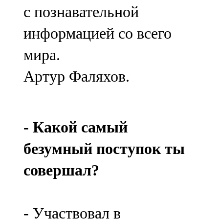
Казан
с познавательной
91,5 FM
информацией со всего
Кайбыч
мира.
106,1 FM
Артур Фаляхов.
Кама тамагы
71,51 FM
- Какой самый
Кукмара
безумный поступок ты
107,9 FM
совершал?
Лениногорский
102,1 FM
- Участвовал в