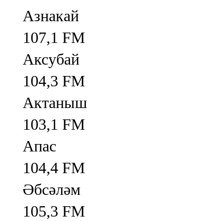
Азнакай
107,1 FM
Аксубай
104,3 FM
Актаныш
103,1 FM
Апас
104,4 FM
Әбсәләм
105,3 FM