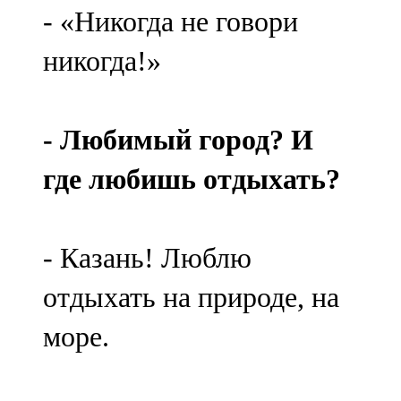
- «Никогда не говори
107,8 FM
никогда!»
Теләче
106,1 FM
- Любимый город? И
Түбән Кама
где любишь отдыхать?
102,6 FM
Чирмешән
- Казань! Люблю
107,7 FM
отдыхать на природе, на
Чистай
море.
103,0 FM
Чүпрәле