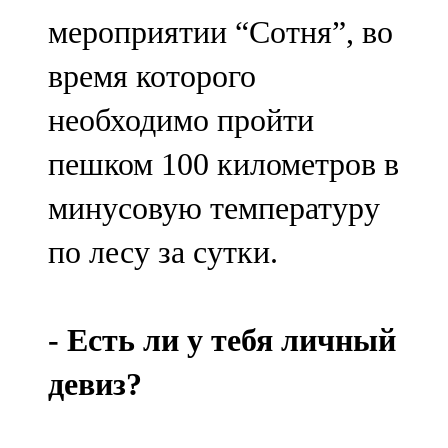
Мамадыш
мероприятии “Сотня”, во
106,2 FM
время которого
Минзәлә
необходимо пройти
107,3 FM
пешком 100 километров в
Мөслим
минусовую температуру
100,0 FM
по лесу за сутки.
Нурлат
104,7 FM
- Есть ли у тебя личный
Олы Әтнә
девиз?
71,42 FM
Сарман