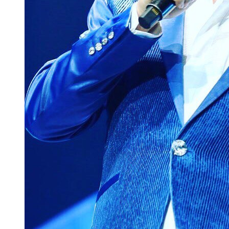
Мамадыш
106,2 FM
Минзәлә
107,3 FM
Мөслим
100,0 FM
Нурлат
104,7 FM
Олы Әтнә
71,42 FM
Сарман