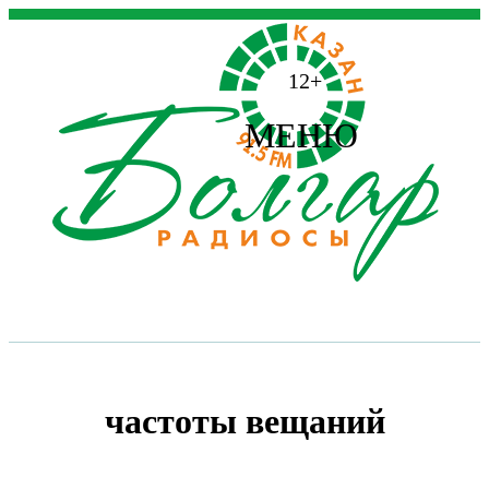
12+
МЕНЮ
частоты вещаний