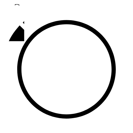
Әлмәт
92,9 FM
Базарлы матак
107,1 FM
Балык бистәсе
104,9 FM
Баулы
107,5 FM
Биләр
101,7 FM