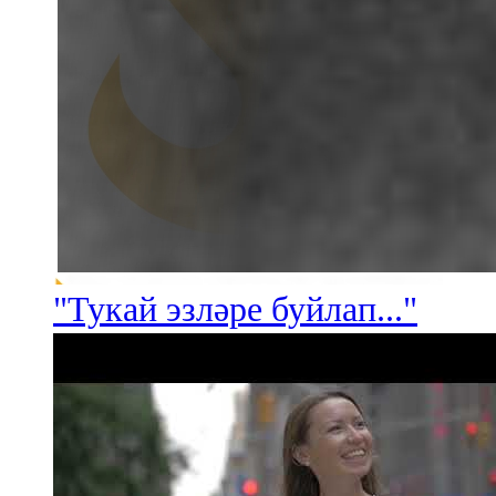
"Тукай эзләре буйлап..."