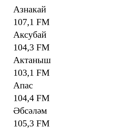
Азнакай
107,1 FM
Аксубай
104,3 FM
Актаныш
103,1 FM
Апас
104,4 FM
Әбсәләм
105,3 FM