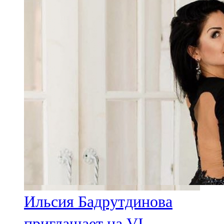
91,0 FM
Шәмәрдән
102,3 FM
Яңа чишмә
107,0 FM
Яр Чаллы
105,5 FM
Ильсия Бадрутдинова
приглашает на VI