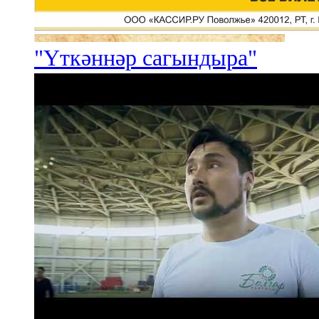
"Үткәннәр сагындыра"