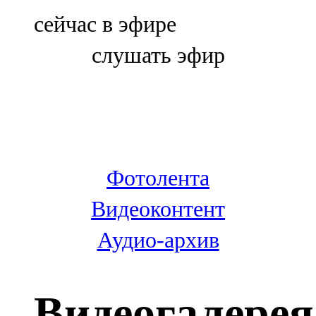
Болгар
сейчас в эфире
106,0 FM
слушать эфир
Бөгелмә
101,7 FM
Буа
100,3 FM
Фотолента
Зәй
Видеоконтент
106,6 FM
Аудио-архив
Кадыбаш
105,2 FM
Видеогалерея