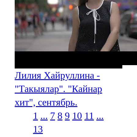
Лилия Хайруллина -
"Такыялар". "Кайнар
хит", сентябрь.
1
...
7
8
9
10
11
...
13