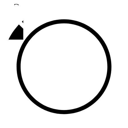
Әлмәт
92,9 FM
Базарлы матак
107,1 FM
Балык бистәсе
104,9 FM
Баулы
107,5 FM
Биләр
101,7 FM