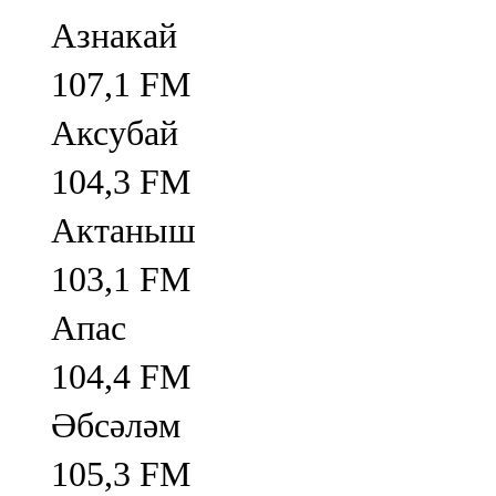
Азнакай
107,1 FM
Аксубай
104,3 FM
Актаныш
103,1 FM
Апас
104,4 FM
Әбсәләм
105,3 FM