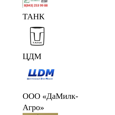
ТАНК
ЦДМ
ООО «ДаМилк-
Агро»