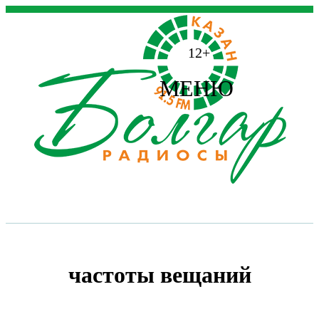
12+
МЕНЮ
частоты вещаний