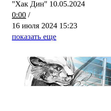
"Хак Дин" 10.05.2024
91,0 FM
0:00
/
Шәмәрдән
16 июля 2024 15:23
102,3 FM
показать еще
Яңа чишмә
107,0 FM
Яр Чаллы
105,5 FM