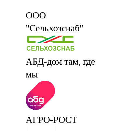
ООО
"Сельхозснаб"
АБД-дом там, где
мы
АГРО-РОСТ