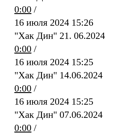
Мамадыш
0:00
/
106,2 FM
16 июля 2024 15:26
Минзәлә
"Хак Дин" 21. 06.2024
107,3 FM
0:00
/
Мөслим
16 июля 2024 15:25
100,0 FM
"Хак Дин" 14.06.2024
Нурлат
0:00
/
104,7 FM
16 июля 2024 15:25
Олы Әтнә
"Хак Дин" 07.06.2024
71,42 FM
0:00
/
Сарман