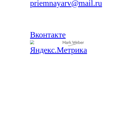
priemnayarv@mail.ru
Вконтакте