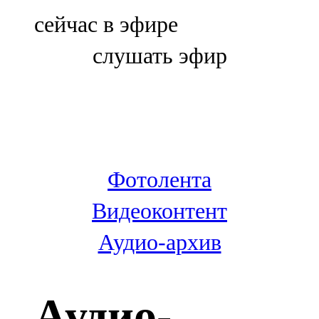
Болгар
сейчас в эфире
106,0 FM
слушать эфир
Бөгелмә
101,7 FM
Буа
100,3 FM
Фотолента
Зәй
Видеоконтент
106,6 FM
Аудио-архив
Кадыбаш
105,2 FM
Аудио-