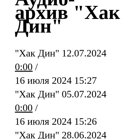
Казан
архив "Хак
91,5 FM
Дин"
Кайбыч
106,1 FM
"Хак Дин" 12.07.2024
Кама тамагы
0:00
/
71,51 FM
16 июля 2024 15:27
Кукмара
"Хак Дин" 05.07.2024
107,9 FM
0:00
/
Лениногорский
16 июля 2024 15:26
102,1 FM
"Хак Дин" 28.06.2024