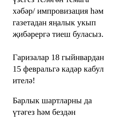
хәбәр/ импровизация һәм
газетадан яңалык укып
җибәрергә тиеш буласыз.
Гаризалар 18 гыйнвардан
15 февральгә кадәр кабул
ителә!
Барлык шартларны да
үтәгез һәм бездән