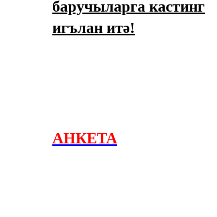
Мамадыш
баручыларга кастинг
106,2 FM
игълан итә!
Минзәлә
107,3 FM
Мөслим
100,0 FM
Нурлат
АНКЕТА
104,7 FM
Олы Әтнә
71,42 FM
Сарман