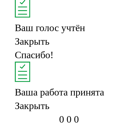
Ваш голос учтён
Закрыть
Спасибо!
Ваша работа принята
Закрыть
0
0
0