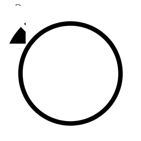
Әлмәт
92,9 FM
Базарлы матак
107,1 FM
Балык бистәсе
104,9 FM
Баулы
107,5 FM
Биләр
101,7 FM