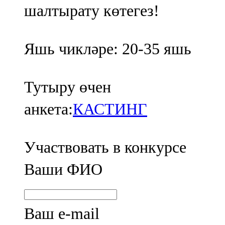
шалтырату көтегез!
Яшь чикләре: 20-35 яшь
Тутыру өчен
анкета:
КАСТИНГ
Участвовать в конкурсе
Ваши ФИО
Ваш e-mail