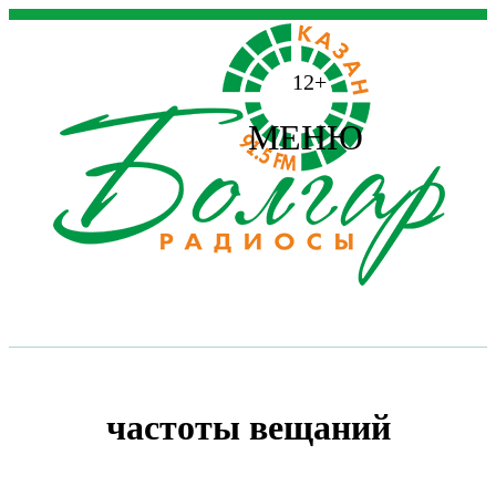
12+
МЕНЮ
частоты вещаний