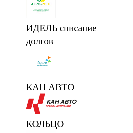
ИДЕЛЬ списание
долгов
КАН АВТО
КОЛЬЦО