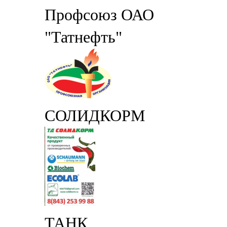
Профсоюз ОАО
"Татнефть"
СОЛИДКОРМ
ТАНК