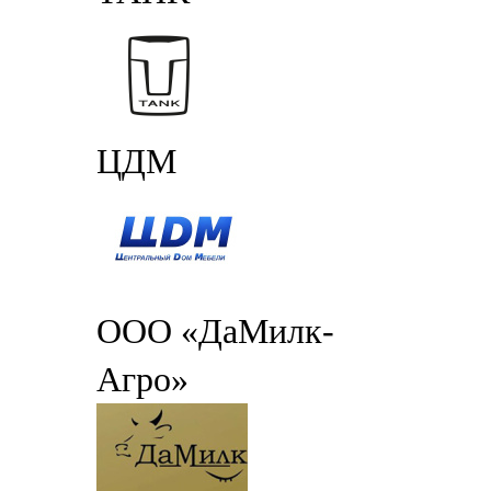
ЦДМ
ООО «ДаМилк-
Агро»