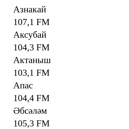
Азнакай
107,1 FM
Аксубай
104,3 FM
Актаныш
103,1 FM
Апас
104,4 FM
Әбсәләм
105,3 FM