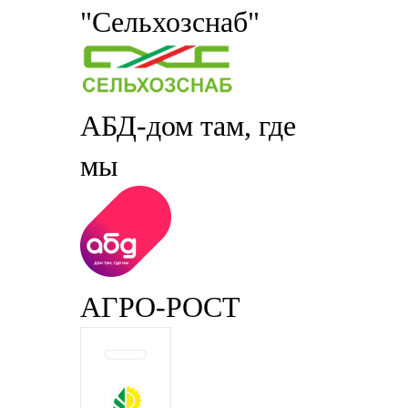
"Сельхозснаб"
АБД-дом там, где
мы
АГРО-РОСТ