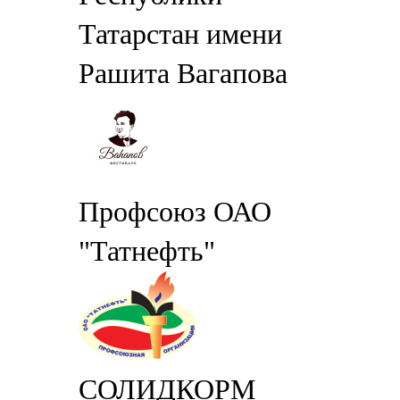
Татарстан имени
Рашита Вагапова
Профсоюз ОАО
"Татнефть"
СОЛИДКОРМ