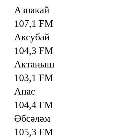
Азнакай
107,1 FM
Аксубай
104,3 FM
Актаныш
103,1 FM
Апас
104,4 FM
Әбсәләм
105,3 FM