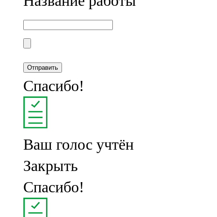
Название работы
Спасибо!
Ваш голос учтён
Закрыть
Спасибо!