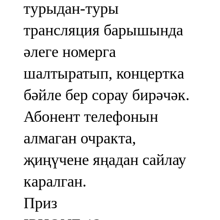
турыдан-туры
трансляция барышында
әлеге номерга
шалтыратып, концертка
бәйле бер сорау бирәчәк.
Абонент телефонын
алмаган очракта,
җиңүчене яңадан сайлау
каралган.
Приз