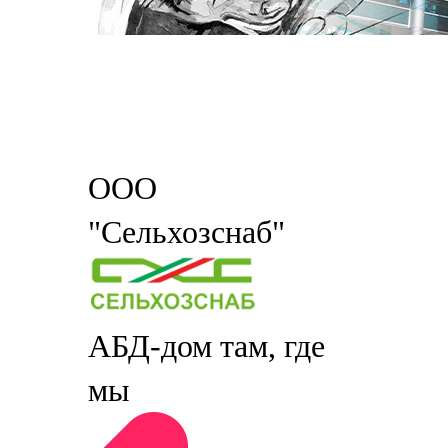
ООО
"Сельхозснаб"
АБД-дом там, где
мы