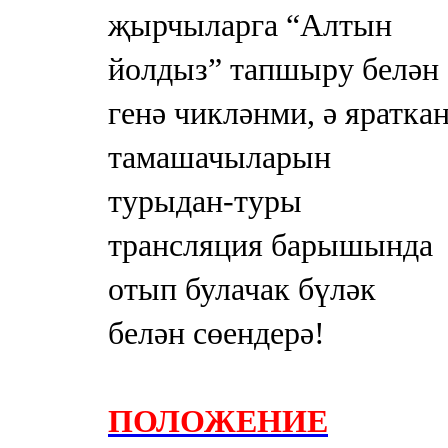
Мамадыш
җырчыларга “Алтын
106,2 FM
йолдыз” тапшыру белән
Минзәлә
генә чикләнми, ә яратка
107,3 FM
тамашачыларын
Мөслим
турыдан-туры
100,0 FM
трансляция барышында
Нурлат
отып булачак бүләк
104,7 FM
белән сөендерә!
Олы Әтнә
71,42 FM
ПОЛОЖЕНИЕ
Сарман