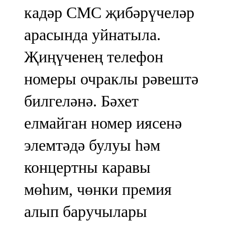
кадәр СМС җибәрүчеләр
арасында уйнатыла.
Җиңүченең телефон
номеры очраклы рәвештә
билгеләнә. Бәхет
елмайган номер иясенә
элемтәдә булуы һәм
концертны каравы
мөһим, чөнки премия
алып баручылары