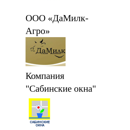
ООО «ДаМилк-
Агро»
Компания
"Сабинские окна"