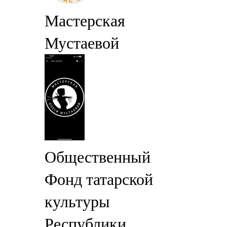
Мастерская
Мустаевой
Общественный
Фонд татарской
культуры
Республики