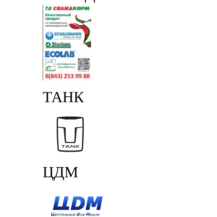
ТАНК
ЦДМ