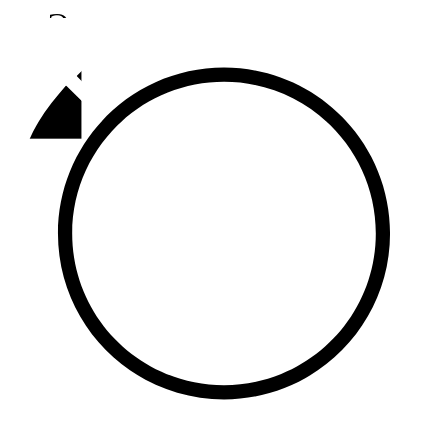
Әлмәт
92,9 FM
Базарлы матак
107,1 FM
Балык бистәсе
104,9 FM
Баулы
107,5 FM
Биләр
101,7 FM