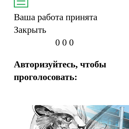
Ваша работа принята
Закрыть
0
0
0
Авторизуйтесь, чтобы
проголосовать: