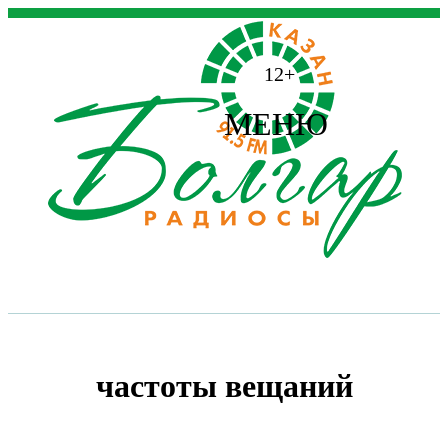
12+
МЕНЮ
частоты вещаний