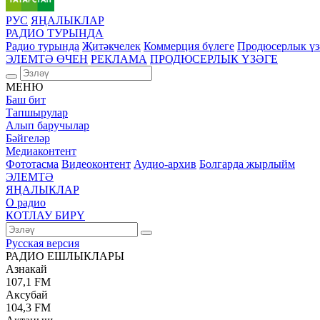
РУС
ЯҢАЛЫКЛАР
РАДИО ТУРЫНДА
Радио турында
Җитәкчелек
Коммерция бүлеге
Продюсерлык үз
ЭЛЕМТӘ ӨЧЕН
РЕКЛАМА
ПРОДЮСЕРЛЫК ҮЗӘГЕ
МЕНЮ
Баш бит
Тапшырулар
Алып баручылар
Бәйгеләр
Медиаконтент
Фототасма
Видеоконтент
Аудио-архив
Болгарда жырлыйм
ЭЛЕМТӘ
ЯҢАЛЫКЛАР
О радио
КОТЛАУ БИРҮ
Русская версия
РАДИО ЕШЛЫКЛАРЫ
Азнакай
107,1 FM
Аксубай
104,3 FM