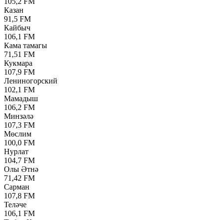
105,2 FM
Казан
91,5 FM
Кайбыч
106,1 FM
Кама тамагы
71,51 FM
Кукмара
107,9 FM
Лениногорский
102,1 FM
Мамадыш
106,2 FM
Минзәлә
107,3 FM
Мөслим
100,0 FM
Нурлат
104,7 FM
Олы Әтнә
71,42 FM
Сарман
107,8 FM
Теләче
106,1 FM