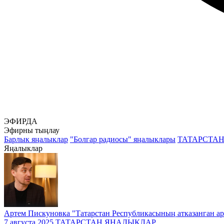
ЭФИРДА
Эфирны тыңлау
Барлык яңалыклар
"Болгар радиосы" яңалыклары
ТАТАРСТА
Яңалыклар
Артем Пискуновка "Татарстан Республикасының атказанган ар
7 августа 2025
ТАТАРСТАН ЯҢАЛЫКЛАР