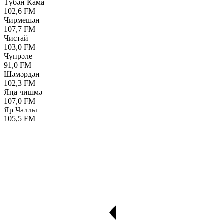
Түбән Кама
102,6 FM
Чирмешән
107,7 FM
Чистай
103,0 FM
Чүпрәле
91,0 FM
Шәмәрдән
102,3 FM
Яңа чишмә
107,0 FM
Яр Чаллы
105,5 FM