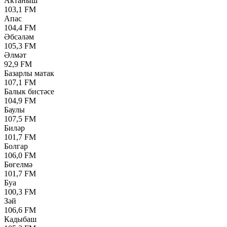
Актаныш
103,1 FM
Апас
104,4 FM
Әбсәләм
105,3 FM
Әлмәт
92,9 FM
Базарлы матак
107,1 FM
Балык бистәсе
104,9 FM
Баулы
107,5 FM
Биләр
101,7 FM
Болгар
106,0 FM
Бөгелмә
101,7 FM
Буа
100,3 FM
Зәй
106,6 FM
Кадыбаш