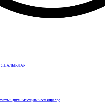
Н ЯҢАЛЫКЛАР
тисты" дигән мактаулы исем бирелде