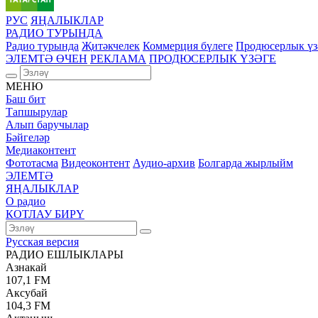
РУС
ЯҢАЛЫКЛАР
РАДИО ТУРЫНДА
Радио турында
Җитәкчелек
Коммерция бүлеге
Продюсерлык үз
ЭЛЕМТӘ ӨЧЕН
РЕКЛАМА
ПРОДЮСЕРЛЫК ҮЗӘГЕ
МЕНЮ
Баш бит
Тапшырулар
Алып баручылар
Бәйгеләр
Медиаконтент
Фототасма
Видеоконтент
Аудио-архив
Болгарда жырлыйм
ЭЛЕМТӘ
ЯҢАЛЫКЛАР
О радио
КОТЛАУ БИРҮ
Русская версия
РАДИО ЕШЛЫКЛАРЫ
Азнакай
107,1 FM
Аксубай
104,3 FM