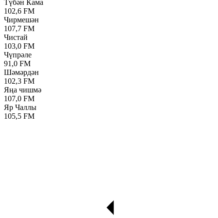
Түбән Кама
102,6 FM
Чирмешән
107,7 FM
Чистай
103,0 FM
Чүпрәле
91,0 FM
Шәмәрдән
102,3 FM
Яңа чишмә
107,0 FM
Яр Чаллы
105,5 FM