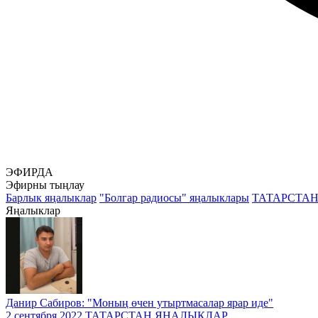
ЭФИРДА
Эфирны тыңлау
Барлык яңалыклар
"Болгар радиосы" яңалыклары
ТАТАРСТА
Яңалыклар
Данир Сабиров: "Моның өчен утыртмасалар ярар иде"
2 сентября 2022
ТАТАРСТАН ЯҢАЛЫКЛАР