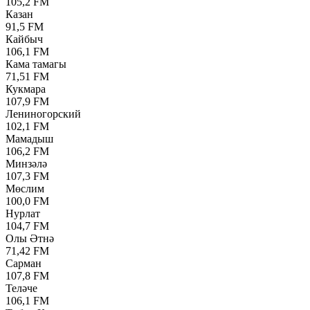
105,2 FM
Казан
91,5 FM
Кайбыч
106,1 FM
Кама тамагы
71,51 FM
Кукмара
107,9 FM
Лениногорский
102,1 FM
Мамадыш
106,2 FM
Минзәлә
107,3 FM
Мөслим
100,0 FM
Нурлат
104,7 FM
Олы Әтнә
71,42 FM
Сарман
107,8 FM
Теләче
106,1 FM