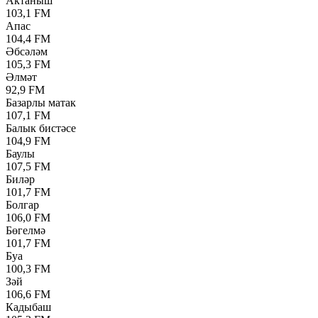
Актаныш
103,1 FM
Апас
104,4 FM
Әбсәләм
105,3 FM
Әлмәт
92,9 FM
Базарлы матак
107,1 FM
Балык бистәсе
104,9 FM
Баулы
107,5 FM
Биләр
101,7 FM
Болгар
106,0 FM
Бөгелмә
101,7 FM
Буа
100,3 FM
Зәй
106,6 FM
Кадыбаш