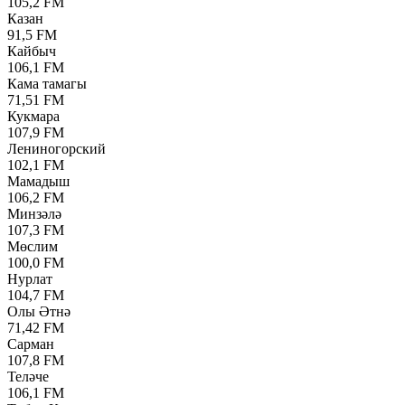
105,2 FM
Казан
91,5 FM
Кайбыч
106,1 FM
Кама тамагы
71,51 FM
Кукмара
107,9 FM
Лениногорский
102,1 FM
Мамадыш
106,2 FM
Минзәлә
107,3 FM
Мөслим
100,0 FM
Нурлат
104,7 FM
Олы Әтнә
71,42 FM
Сарман
107,8 FM
Теләче
106,1 FM