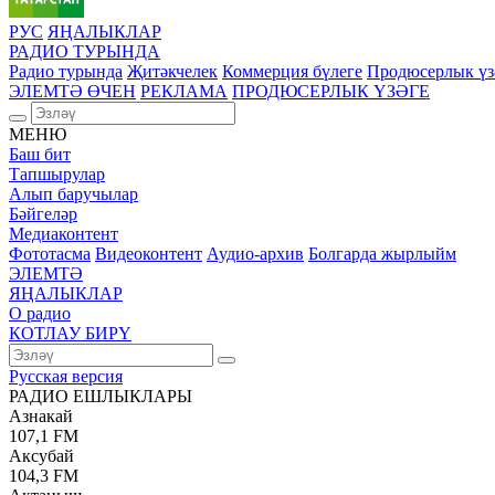
РУС
ЯҢАЛЫКЛАР
РАДИО ТУРЫНДА
Радио турында
Җитәкчелек
Коммерция бүлеге
Продюсерлык үз
ЭЛЕМТӘ ӨЧЕН
РЕКЛАМА
ПРОДЮСЕРЛЫК ҮЗӘГЕ
МЕНЮ
Баш бит
Тапшырулар
Алып баручылар
Бәйгеләр
Медиаконтент
Фототасма
Видеоконтент
Аудио-архив
Болгарда жырлыйм
ЭЛЕМТӘ
ЯҢАЛЫКЛАР
О радио
КОТЛАУ БИРҮ
Русская версия
РАДИО ЕШЛЫКЛАРЫ
Азнакай
107,1 FM
Аксубай
104,3 FM