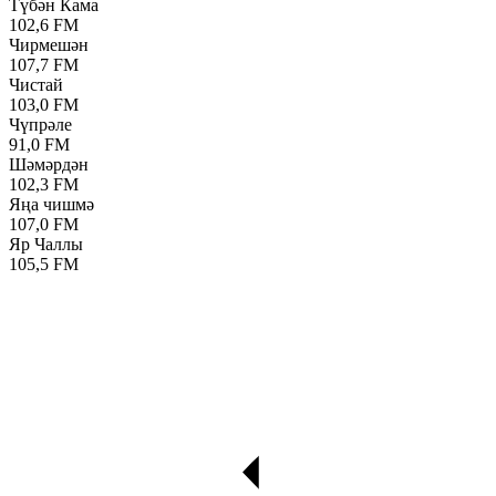
Түбән Кама
102,6 FM
Чирмешән
107,7 FM
Чистай
103,0 FM
Чүпрәле
91,0 FM
Шәмәрдән
102,3 FM
Яңа чишмә
107,0 FM
Яр Чаллы
105,5 FM