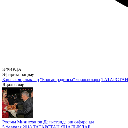
ЭФИРДА
Эфирны тыңлау
Барлык яңалыклар
"Болгар радиосы" яңалыклары
ТАТАРСТА
Яңалыклар
Рөстәм Миңнеханов Дагыстанда эш сәфәрендә
5 февраля 2018
ТАТАРСТАН ЯҢАЛЫКЛАР