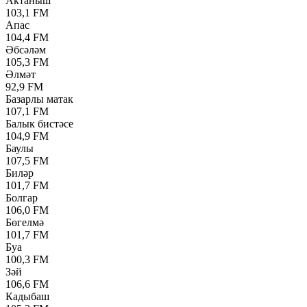
Актаныш
103,1 FM
Апас
104,4 FM
Әбсәләм
105,3 FM
Әлмәт
92,9 FM
Базарлы матак
107,1 FM
Балык бистәсе
104,9 FM
Баулы
107,5 FM
Биләр
101,7 FM
Болгар
106,0 FM
Бөгелмә
101,7 FM
Буа
100,3 FM
Зәй
106,6 FM
Кадыбаш