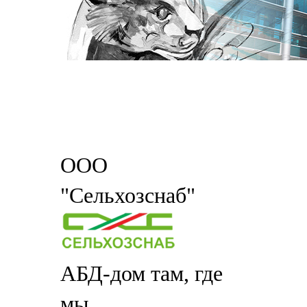
ООО
"Сельхозснаб"
АБД-дом там, где
мы