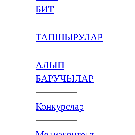
БИТ
ТАПШЫРУЛАР
АЛЫП
БАРУЧЫЛАР
Конкурслар
Медиаконтент