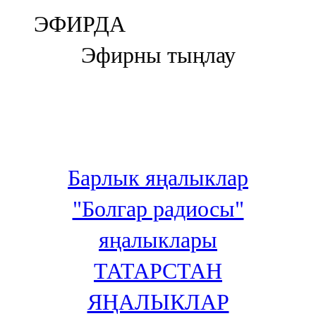
Болгар
ЭФИРДА
106,0 FM
Эфирны тыңлау
Бөгелмә
101,7 FM
Буа
100,3 FM
Барлык яңалыклар
Зәй
"Болгар радиосы"
106,6 FM
яңалыклары
Кадыбаш
ТАТАРСТАН
105,2 FM
ЯҢАЛЫКЛАР