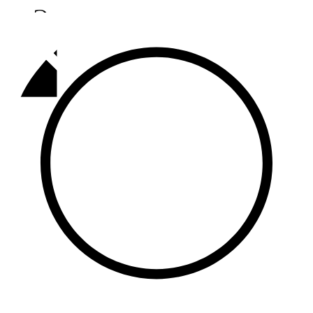
Әлмәт
92,9 FM
Базарлы матак
107,1 FM
Балык бистәсе
104,9 FM
Баулы
107,5 FM
Биләр
101,7 FM