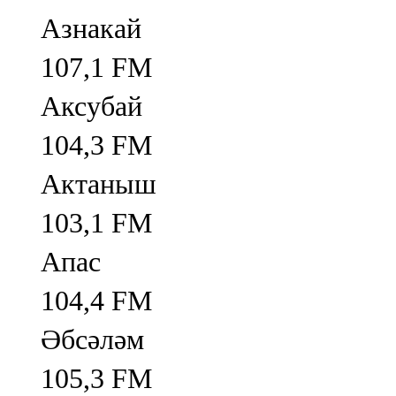
Азнакай
107,1 FM
Аксубай
104,3 FM
Актаныш
103,1 FM
Апас
104,4 FM
Әбсәләм
105,3 FM