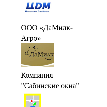
ООО «ДаМилк-
Агро»
Компания
"Сабинские окна"