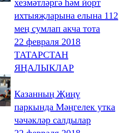
хезмәтләргә һәм йорт
ихтыяҗларына елына 112
мең сумлап акча тота
22 февраля 2018
ТАТАРСТАН
ЯҢАЛЫКЛАР
Казанның Җиңү
паркында Мәңгелек утка
чәчәкләр салдылар