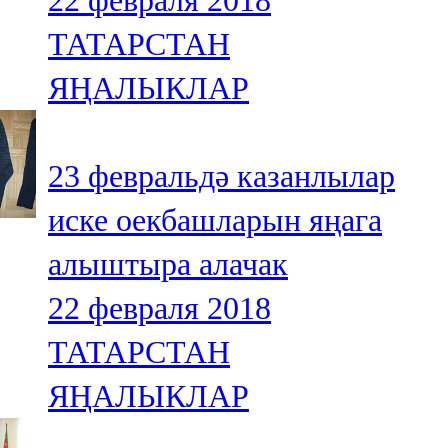
22 февраля 2018
ТАТАРСТАН
ЯҢАЛЫКЛАР
23 февральдә казанлылар
иске оекбашларын яңага
алыштыра алачак
22 февраля 2018
ТАТАРСТАН
ЯҢАЛЫКЛАР