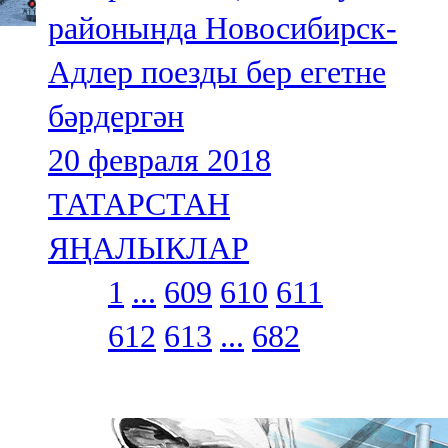
районында Новосибирск-
Адлер поезды бер егетне
бәрдергән
20 февраля 2018
ТАТАРСТАН
ЯҢАЛЫКЛАР
1
...
609
610
611
612
613
...
682