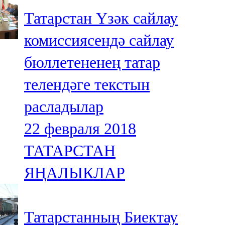
Татарстан Үзәк сайлау
комиссиясендә сайлау
бюллетененең татар
телендәге текстын
расладылар
22 февраля 2018
ТАТАРСТАН
ЯҢАЛЫКЛАР
Татарстанның Биектау