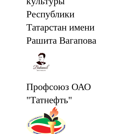
культуры
Республики
Татарстан имени
Рашита Вагапова
Профсоюз ОАО
"Татнефть"