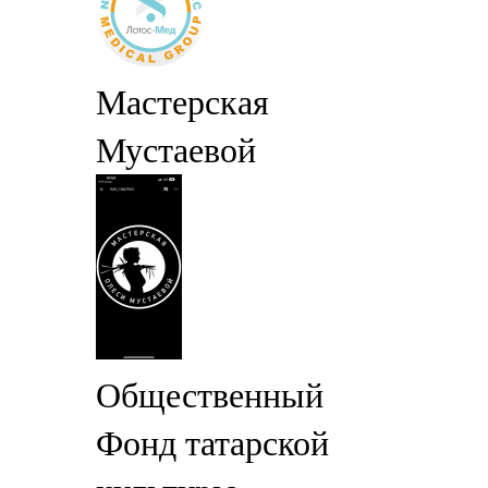
Мастерская
Мустаевой
Общественный
Фонд татарской