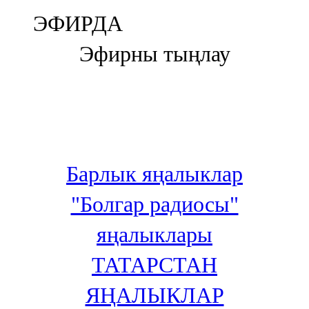
Болгар
ЭФИРДА
106,0 FM
Эфирны тыңлау
Бөгелмә
101,7 FM
Буа
100,3 FM
Барлык яңалыклар
Зәй
"Болгар радиосы"
106,6 FM
яңалыклары
Кадыбаш
ТАТАРСТАН
105,2 FM
ЯҢАЛЫКЛАР