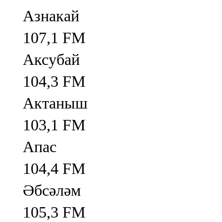
Азнакай
107,1 FM
Аксубай
104,3 FM
Актаныш
103,1 FM
Апас
104,4 FM
Әбсәләм
105,3 FM