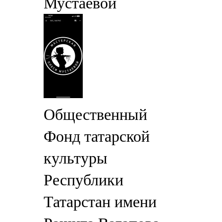
Мустаевой
Общественный
Фонд татарской
культуры
Республики
Татарстан имени