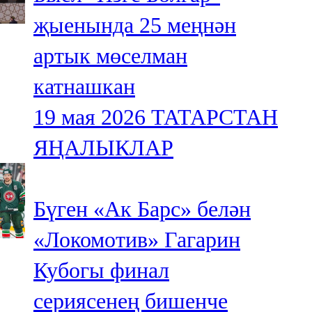
җыенында 25 меңнән
артык мөселман
катнашкан
19 мая 2026
ТАТАРСТАН
ЯҢАЛЫКЛАР
Бүген «Ак Барс» белән
«Локомотив» Гагарин
Кубогы финал
сериясенең бишенче