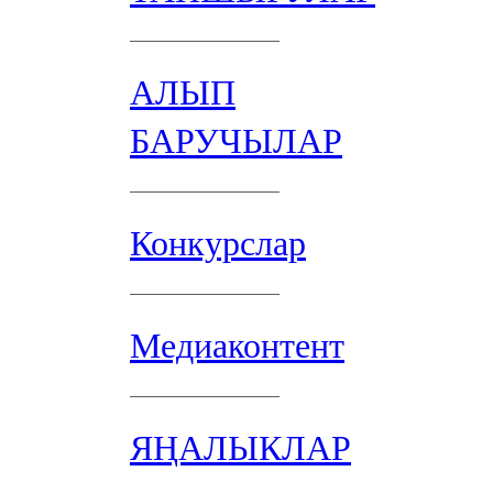
АЛЫП
БАРУЧЫЛАР
Конкурслар
Медиаконтент
ЯҢАЛЫКЛАР