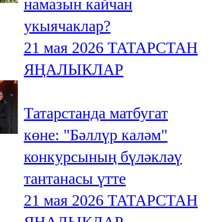
намазын кайчан
укыячаклар?
21 мая 2026
ТАТАРСТАН
ЯҢАЛЫКЛАР
Татарстанда матбугат
көне: "Бәллүр каләм"
конкурсының бүләкләү
тантанасы үтте
21 мая 2026
ТАТАРСТАН