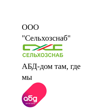
ООО
"Сельхозснаб"
АБД-дом там, где
мы