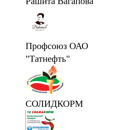
Рашита Вагапова
Профсоюз ОАО
"Татнефть"
СОЛИДКОРМ