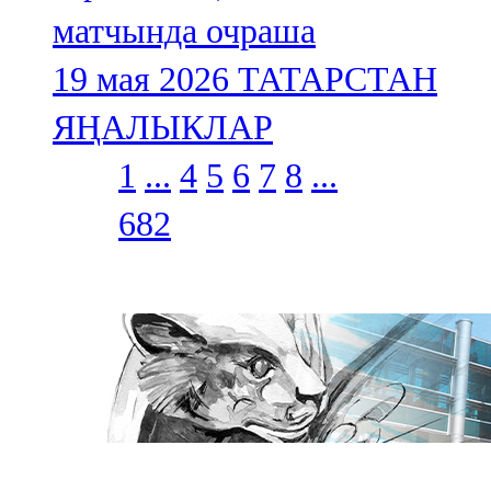
матчында очраша
19 мая 2026
ТАТАРСТАН
ЯҢАЛЫКЛАР
1
...
4
5
6
7
8
...
682