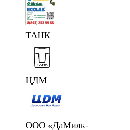
ТАНК
ЦДМ
ООО «ДаМилк-