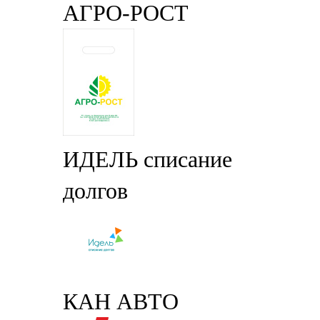
АГРО-РОСТ
ИДЕЛЬ списание
долгов
КАН АВТО