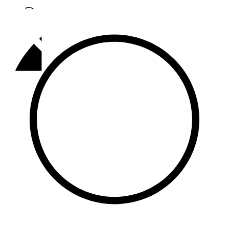
Әлмәт
92,9 FM
Базарлы матак
107,1 FM
Балык бистәсе
104,9 FM
Баулы
107,5 FM
Биләр
101,7 FM