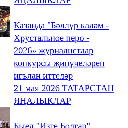
ЯҢАЛЫКЛАР
Казанда "Бәллүр каләм -
Хрустальное перо -
2026» журналистлар
конкурсы җиңүчеләрен
игълан иттеләр
21 мая 2026
ТАТАРСТАН
ЯҢАЛЫКЛАР
Быел "Изге Болгар"