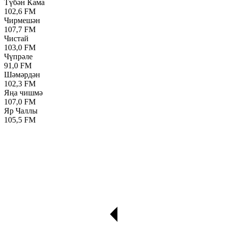
Түбән Кама
102,6 FM
Чирмешән
107,7 FM
Чистай
103,0 FM
Чүпрәле
91,0 FM
Шәмәрдән
102,3 FM
Яңа чишмә
107,0 FM
Яр Чаллы
105,5 FM