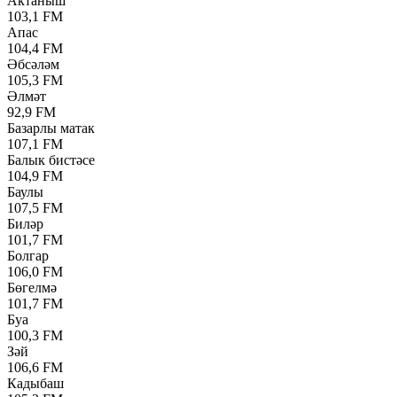
Актаныш
103,1 FM
Апас
104,4 FM
Әбсәләм
105,3 FM
Әлмәт
92,9 FM
Базарлы матак
107,1 FM
Балык бистәсе
104,9 FM
Баулы
107,5 FM
Биләр
101,7 FM
Болгар
106,0 FM
Бөгелмә
101,7 FM
Буа
100,3 FM
Зәй
106,6 FM
Кадыбаш