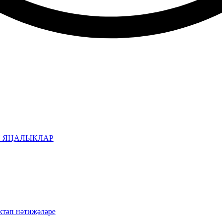
Н ЯҢАЛЫКЛАР
ктәп нәтиҗәләре