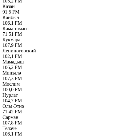
105,2 FM
Казан
91,5 FM
Кайбыч
106,1 FM
Кама тамагы
71,51 FM
Кукмара
107,9 FM
Лениногорский
102,1 FM
Мамадыш
106,2 FM
Минзәлә
107,3 FM
Мөслим
100,0 FM
Нурлат
104,7 FM
Олы Әтнә
71,42 FM
Сарман
107,8 FM
Теләче
106,1 FM