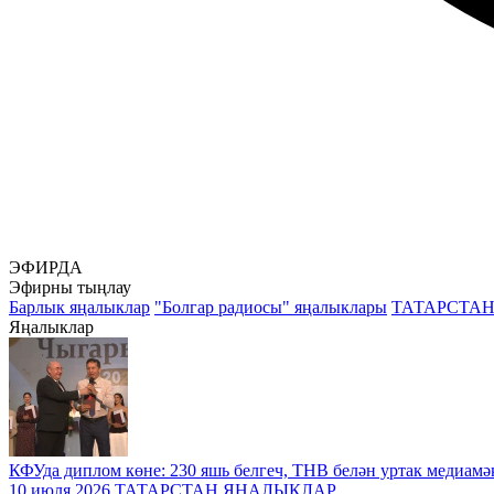
ЭФИРДА
Эфирны тыңлау
Барлык яңалыклар
"Болгар радиосы" яңалыклары
ТАТАРСТА
Яңалыклар
КФУда диплом көне: 230 яшь белгеч, ТНВ белән уртак медиамә
10 июля 2026
ТАТАРСТАН ЯҢАЛЫКЛАР