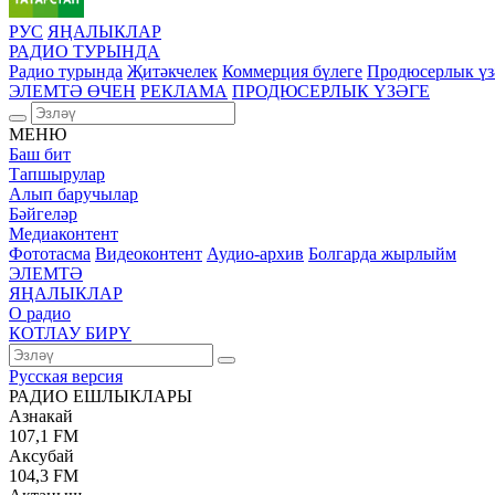
РУС
ЯҢАЛЫКЛАР
РАДИО ТУРЫНДА
Радио турында
Җитәкчелек
Коммерция бүлеге
Продюсерлык үз
ЭЛЕМТӘ ӨЧЕН
РЕКЛАМА
ПРОДЮСЕРЛЫК ҮЗӘГЕ
МЕНЮ
Баш бит
Тапшырулар
Алып баручылар
Бәйгеләр
Медиаконтент
Фототасма
Видеоконтент
Аудио-архив
Болгарда жырлыйм
ЭЛЕМТӘ
ЯҢАЛЫКЛАР
О радио
КОТЛАУ БИРҮ
Русская версия
РАДИО ЕШЛЫКЛАРЫ
Азнакай
107,1 FM
Аксубай
104,3 FM