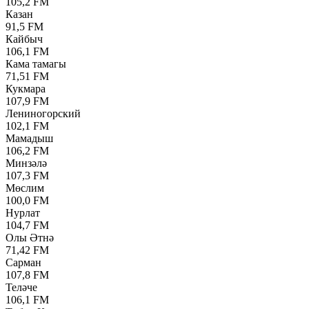
105,2 FM
Казан
91,5 FM
Кайбыч
106,1 FM
Кама тамагы
71,51 FM
Кукмара
107,9 FM
Лениногорский
102,1 FM
Мамадыш
106,2 FM
Минзәлә
107,3 FM
Мөслим
100,0 FM
Нурлат
104,7 FM
Олы Әтнә
71,42 FM
Сарман
107,8 FM
Теләче
106,1 FM