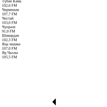
Түбән Кама
102,6 FM
Чирмешән
107,7 FM
Чистай
103,0 FM
Чүпрәле
91,0 FM
Шәмәрдән
102,3 FM
Яңа чишмә
107,0 FM
Яр Чаллы
105,5 FM