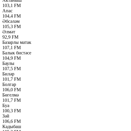
Актаныш
103,1 FM
Апас
104,4 FM
Әбсәләм
105,3 FM
Әлмәт
92,9 FM
Базарлы матак
107,1 FM
Балык бистәсе
104,9 FM
Баулы
107,5 FM
Биләр
101,7 FM
Болгар
106,0 FM
Бөгелмә
101,7 FM
Буа
100,3 FM
Зәй
106,6 FM
Кадыбаш