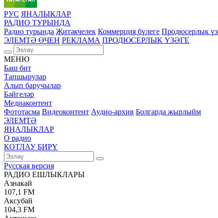
РУС
ЯҢАЛЫКЛАР
РАДИО ТУРЫНДА
Радио турында
Җитәкчелек
Коммерция бүлеге
Продюсерлык үз
ЭЛЕМТӘ ӨЧЕН
РЕКЛАМА
ПРОДЮСЕРЛЫК ҮЗӘГЕ
МЕНЮ
Баш бит
Тапшырулар
Алып баручылар
Бәйгеләр
Медиаконтент
Фототасма
Видеоконтент
Аудио-архив
Болгарда жырлыйм
ЭЛЕМТӘ
ЯҢАЛЫКЛАР
О радио
КОТЛАУ БИРҮ
Русская версия
РАДИО ЕШЛЫКЛАРЫ
Азнакай
107,1 FM
Аксубай
104,3 FM