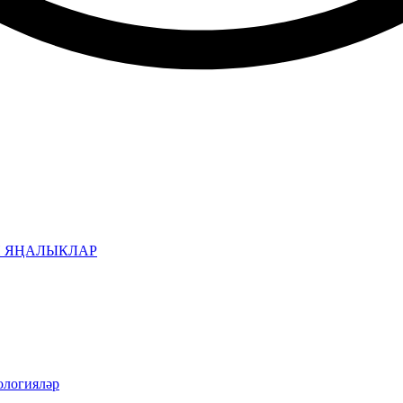
Н ЯҢАЛЫКЛАР
ологияләр