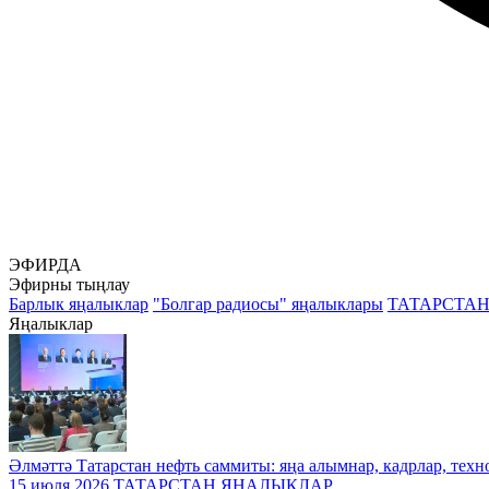
ЭФИРДА
Эфирны тыңлау
Барлык яңалыклар
"Болгар радиосы" яңалыклары
ТАТАРСТА
Яңалыклар
Әлмәттә Татарстан нефть саммиты: яңа алымнар, кадрлар, техн
15 июля 2026
ТАТАРСТАН ЯҢАЛЫКЛАР