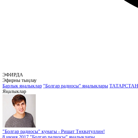
ЭФИРДА
Эфирны тыңлау
Барлык яңалыклар
"Болгар радиосы" яңалыклары
ТАТАРСТА
Яңалыклар
"Болгар радиосы" кунагы - Ришат Төхвәтуллин!
8 июня 2017
"Болгар радиосы" яңалыклары