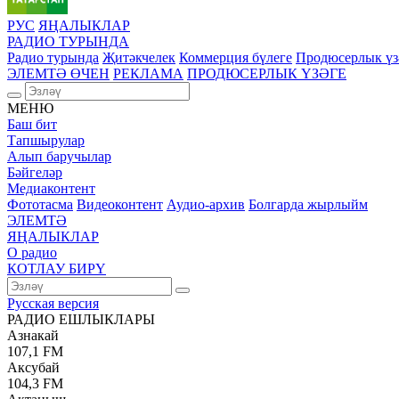
РУС
ЯҢАЛЫКЛАР
РАДИО ТУРЫНДА
Радио турында
Җитәкчелек
Коммерция бүлеге
Продюсерлык үз
ЭЛЕМТӘ ӨЧЕН
РЕКЛАМА
ПРОДЮСЕРЛЫК ҮЗӘГЕ
МЕНЮ
Баш бит
Тапшырулар
Алып баручылар
Бәйгеләр
Медиаконтент
Фототасма
Видеоконтент
Аудио-архив
Болгарда жырлыйм
ЭЛЕМТӘ
ЯҢАЛЫКЛАР
О радио
КОТЛАУ БИРҮ
Русская версия
РАДИО ЕШЛЫКЛАРЫ
Азнакай
107,1 FM
Аксубай
104,3 FM