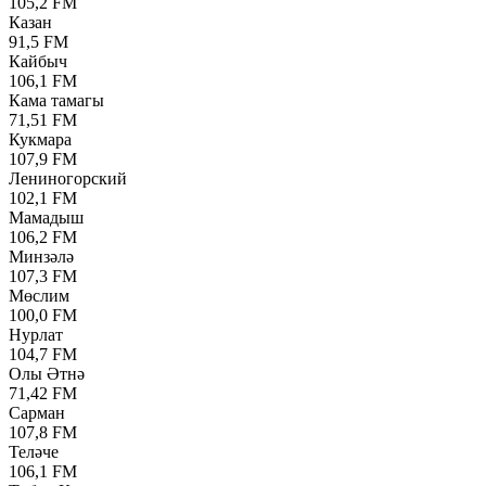
105,2 FM
Казан
91,5 FM
Кайбыч
106,1 FM
Кама тамагы
71,51 FM
Кукмара
107,9 FM
Лениногорский
102,1 FM
Мамадыш
106,2 FM
Минзәлә
107,3 FM
Мөслим
100,0 FM
Нурлат
104,7 FM
Олы Әтнә
71,42 FM
Сарман
107,8 FM
Теләче
106,1 FM