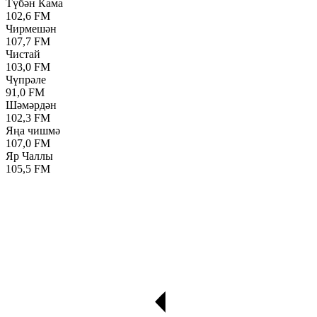
Түбән Кама
102,6 FM
Чирмешән
107,7 FM
Чистай
103,0 FM
Чүпрәле
91,0 FM
Шәмәрдән
102,3 FM
Яңа чишмә
107,0 FM
Яр Чаллы
105,5 FM