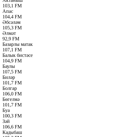
Актаныш
103,1 FM
Апас
104,4 FM
Әбсәләм
105,3 FM
Әлмәт
92,9 FM
Базарлы матак
107,1 FM
Балык бистәсе
104,9 FM
Баулы
107,5 FM
Биләр
101,7 FM
Болгар
106,0 FM
Бөгелмә
101,7 FM
Буа
100,3 FM
Зәй
106,6 FM
Кадыбаш