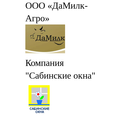
ООО «ДаМилк-
Агро»
Компания
"Сабинские окна"