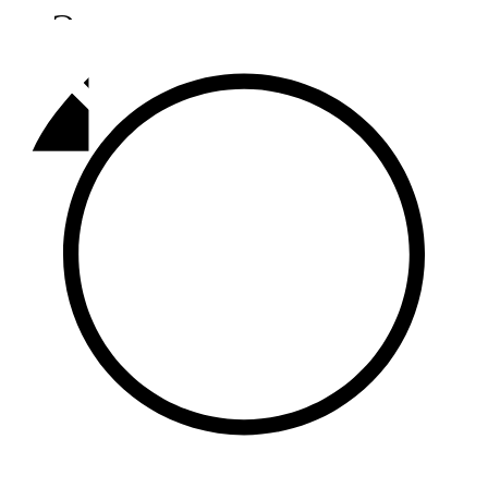
Әлмәт
92,9 FM
Базарлы матак
107,1 FM
Балык бистәсе
104,9 FM
Баулы
107,5 FM
Биләр
101,7 FM