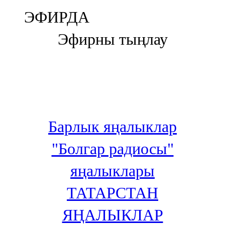
Болгар
ЭФИРДА
106,0 FM
Эфирны тыңлау
Бөгелмә
101,7 FM
Буа
100,3 FM
Барлык яңалыклар
Зәй
"Болгар радиосы"
106,6 FM
яңалыклары
Кадыбаш
ТАТАРСТАН
105,2 FM
ЯҢАЛЫКЛАР