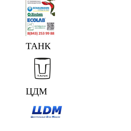
ТАНК
ЦДМ