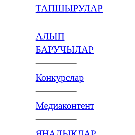
ТАПШЫРУЛАР
АЛЫП
БАРУЧЫЛАР
Конкурслар
Медиаконтент
ЯҢАЛЫКЛАР