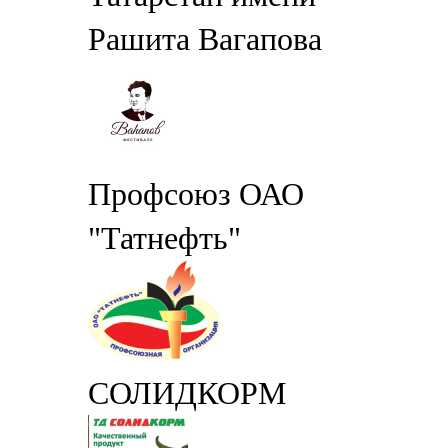
Рашита Вагапова
Профсоюз ОАО
"Татнефть"
СОЛИДКОРМ