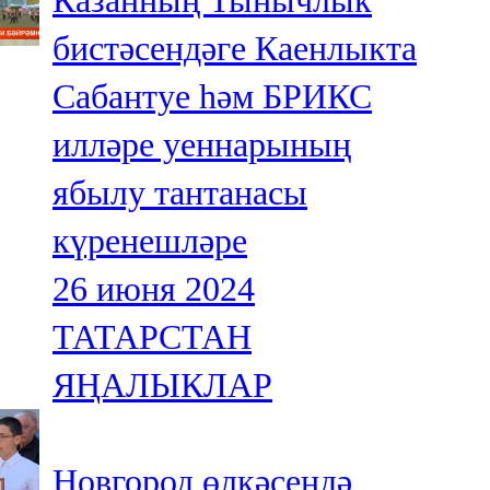
Казанның Тынычлык
бистәсендәге Каенлыкта
Сабантуе һәм БРИКС
илләре уеннарының
ябылу тантанасы
күренешләре
26 июня 2024
ТАТАРСТАН
ЯҢАЛЫКЛАР
Новгород өлкәсендә