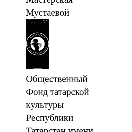
Мустаевой
Общественный
Фонд татарской
культуры
Республики
Татарстан имени