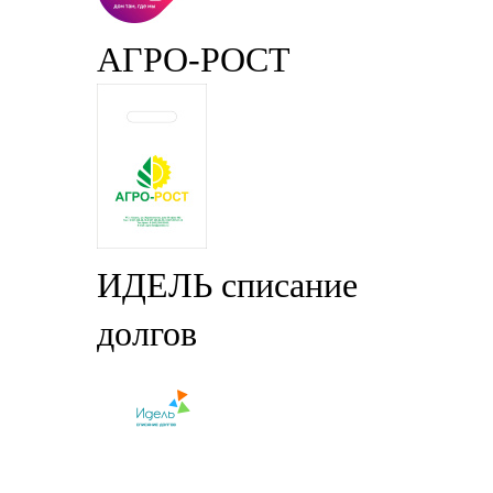
АГРО-РОСТ
ИДЕЛЬ списание
долгов