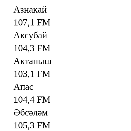
Азнакай
107,1 FM
Аксубай
104,3 FM
Актаныш
103,1 FM
Апас
104,4 FM
Әбсәләм
105,3 FM