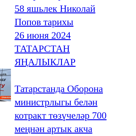
58 яшьлек Николай
Попов тарихы
26 июня 2024
ТАТАРСТАН
ЯҢАЛЫКЛАР
Татарстанда Оборона
министрлыгы белән
котракт төзүчеләр 700
меңнән артык акча