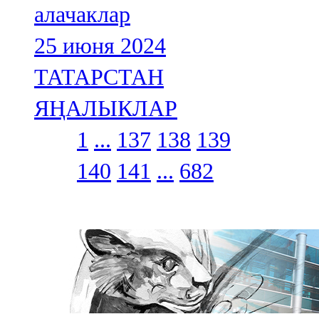
алачаклар
25 июня 2024
ТАТАРСТАН
ЯҢАЛЫКЛАР
1
...
137
138
139
140
141
...
682