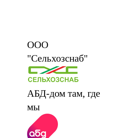
ООО
"Сельхозснаб"
АБД-дом там, где
мы