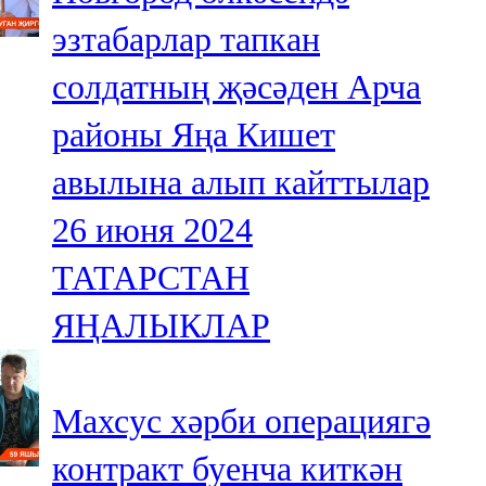
эзтабарлар тапкан
солдатның җәсәден Арча
районы Яңа Кишет
авылына алып кайттылар
26 июня 2024
ТАТАРСТАН
ЯҢАЛЫКЛАР
Махсус хәрби операциягә
контракт буенча киткән