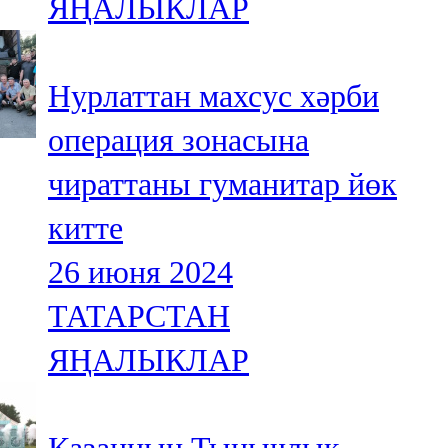
ЯҢАЛЫКЛАР
Нурлаттан махсус хәрби
операция зонасына
чираттаны гуманитар йөк
китте
26 июня 2024
ТАТАРСТАН
ЯҢАЛЫКЛАР