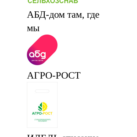
АБД-дом там, где
мы
АГРО-РОСТ