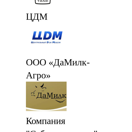
ЦДМ
ООО «ДаМилк-
Агро»
Компания