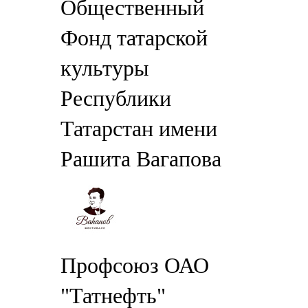
Общественный
Фонд татарской
культуры
Республики
Татарстан имени
Рашита Вагапова
Профсоюз ОАО
"Татнефть"