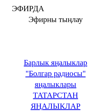
Болгар
ЭФИРДА
106,0 FM
Эфирны тыңлау
Бөгелмә
101,7 FM
Буа
100,3 FM
Барлык яңалыклар
Зәй
"Болгар радиосы"
106,6 FM
яңалыклары
Кадыбаш
ТАТАРСТАН
105,2 FM
ЯҢАЛЫКЛАР