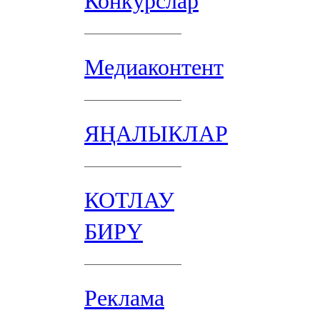
Конкурслар
Медиаконтент
ЯҢАЛЫКЛАР
КОТЛАУ
БИРҮ
Реклама