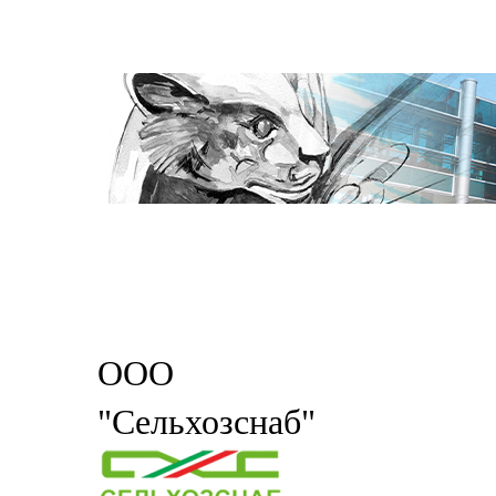
ООО
"Сельхозснаб"