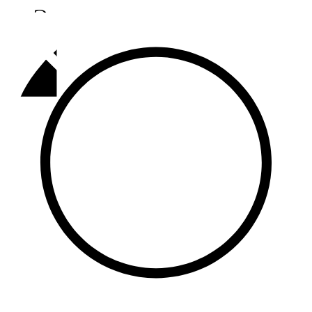
Әлмәт
92,9 FM
Базарлы матак
107,1 FM
Балык бистәсе
104,9 FM
Баулы
107,5 FM
Биләр
101,7 FM