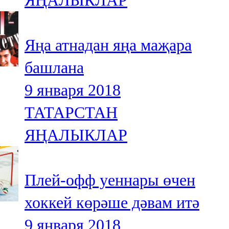
ЯҢАЛЫКЛАР
Яңа атнадан яңа маҗара
башлана
9 января 2018
ТАТАРСТАН
ЯҢАЛЫКЛАР
Плей-офф уеннары өчен
хоккей көрәше дәвам итә
9 января 2018