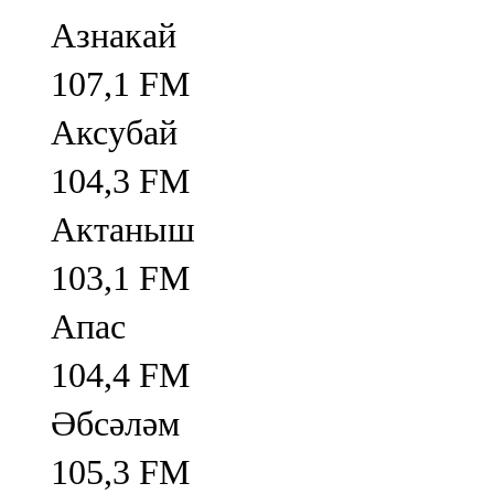
Азнакай
107,1 FM
Аксубай
104,3 FM
Актаныш
103,1 FM
Апас
104,4 FM
Әбсәләм
105,3 FM