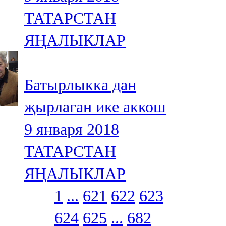
ТАТАРСТАН
ЯҢАЛЫКЛАР
Батырлыкка дан
җырлаган ике аккош
9 января 2018
ТАТАРСТАН
ЯҢАЛЫКЛАР
1
...
621
622
623
624
625
...
682