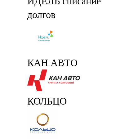
ИДЕЛЬ списание
долгов
КАН АВТО
КОЛЬЦО