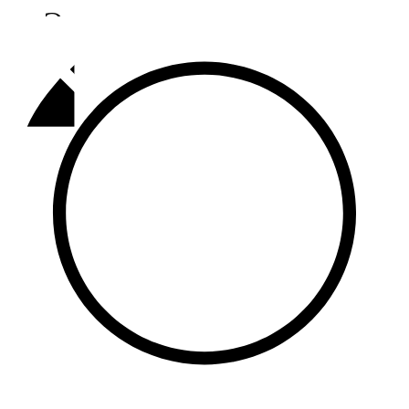
Әлмәт
92,9 FM
Базарлы матак
107,1 FM
Балык бистәсе
104,9 FM
Баулы
107,5 FM
Биләр
101,7 FM