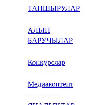
ТАПШЫРУЛАР
АЛЫП
БАРУЧЫЛАР
Конкурслар
Медиаконтент