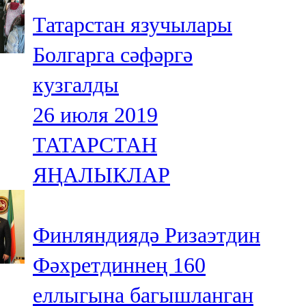
Татарстан язучылары
Болгарга сәфәргә
кузгалды
26 июля 2019
ТАТАРСТАН
ЯҢАЛЫКЛАР
Финляндиядә Ризаэтдин
Фәхретдиннең 160
еллыгына багышланган