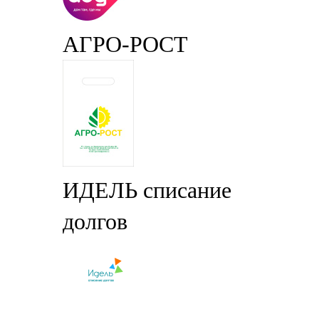
АГРО-РОСТ
ИДЕЛЬ списание
долгов