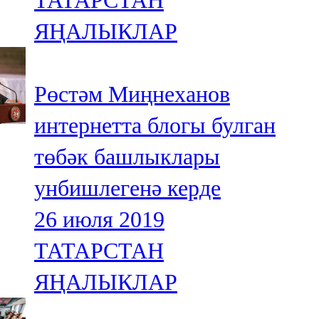
ТАТАРСТАН
ЯҢАЛЫКЛАР
Рөстәм Миңнеханов
интернетта блогы булган
төбәк башлыклары
унбишлегенә керде
26 июля 2019
ТАТАРСТАН
ЯҢАЛЫКЛАР