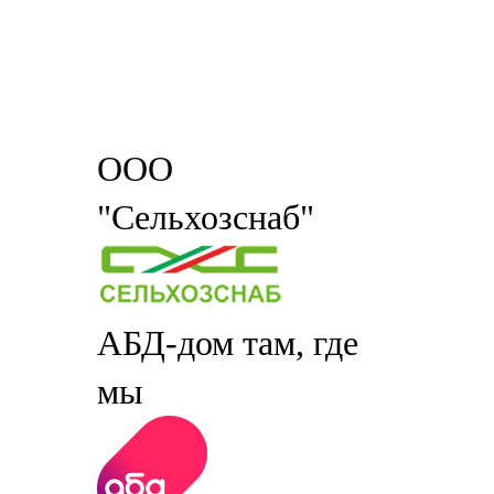
ООО
"Сельхозснаб"
АБД-дом там, где
мы