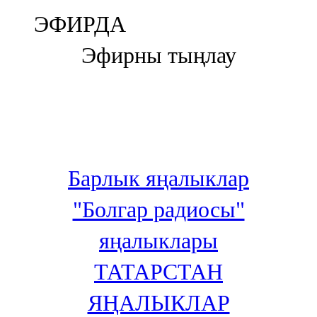
Болгар
ЭФИРДА
106,0 FM
Эфирны тыңлау
Бөгелмә
101,7 FM
Буа
100,3 FM
Барлык яңалыклар
Зәй
"Болгар радиосы"
106,6 FM
яңалыклары
Кадыбаш
ТАТАРСТАН
105,2 FM
ЯҢАЛЫКЛАР