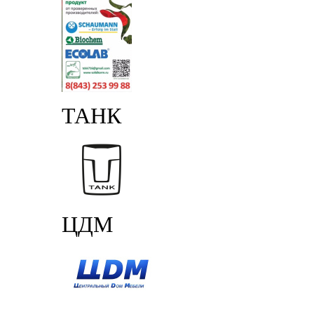
ТАНК
ЦДМ