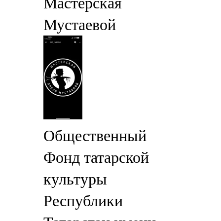
Мастерская
Мустаевой
Общественный
Фонд татарской
культуры
Республики