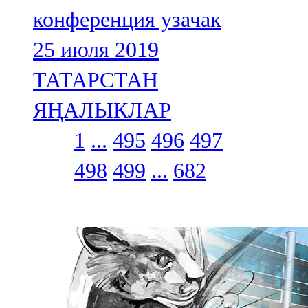
конференция узачак
25 июля 2019
ТАТАРСТАН
ЯҢАЛЫКЛАР
1
...
495
496
497
498
499
...
682