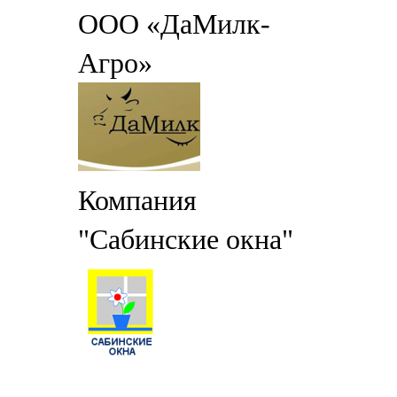
ООО «ДаМилк-
Агро»
Компания
"Сабинские окна"