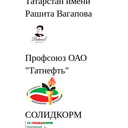
Татарстан имени
Рашита Вагапова
Профсоюз ОАО
"Татнефть"
СОЛИДКОРМ