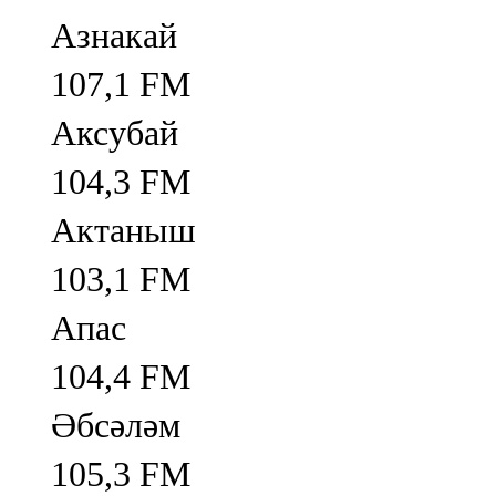
Азнакай
107,1 FM
Аксубай
104,3 FM
Актаныш
103,1 FM
Апас
104,4 FM
Әбсәләм
105,3 FM