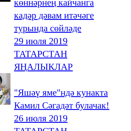
көннәрнең кайчанга
кадәр дәвам итәчәге
турында сөйләде
29 июля 2019
ТАТАРСТАН
ЯҢАЛЫКЛАР
"Яшәү яме"ндә кунакта
Камил Сәгадәт булачак!
26 июля 2019