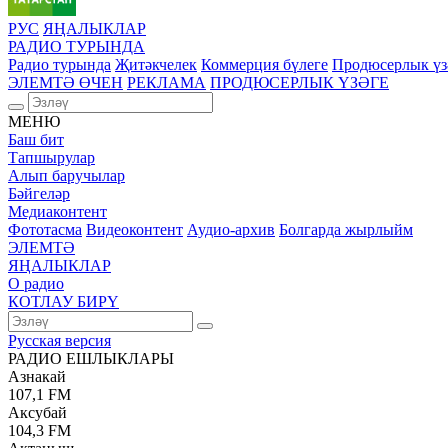
РУС
ЯҢАЛЫКЛАР
РАДИО ТУРЫНДА
Радио турында
Җитәкчелек
Коммерция бүлеге
Продюсерлык үз
ЭЛЕМТӘ ӨЧЕН
РЕКЛАМА
ПРОДЮСЕРЛЫК ҮЗӘГЕ
МЕНЮ
Баш бит
Тапшырулар
Алып баручылар
Бәйгеләр
Медиаконтент
Фототасма
Видеоконтент
Аудио-архив
Болгарда жырлыйм
ЭЛЕМТӘ
ЯҢАЛЫКЛАР
О радио
КОТЛАУ БИРҮ
Русская версия
РАДИО ЕШЛЫКЛАРЫ
Азнакай
107,1 FM
Аксубай
104,3 FM