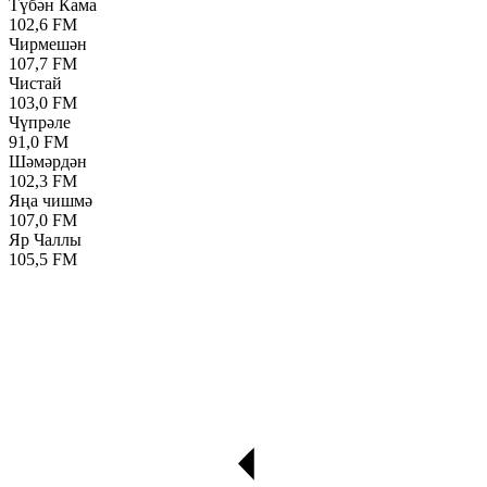
Түбән Кама
102,6 FM
Чирмешән
107,7 FM
Чистай
103,0 FM
Чүпрәле
91,0 FM
Шәмәрдән
102,3 FM
Яңа чишмә
107,0 FM
Яр Чаллы
105,5 FM