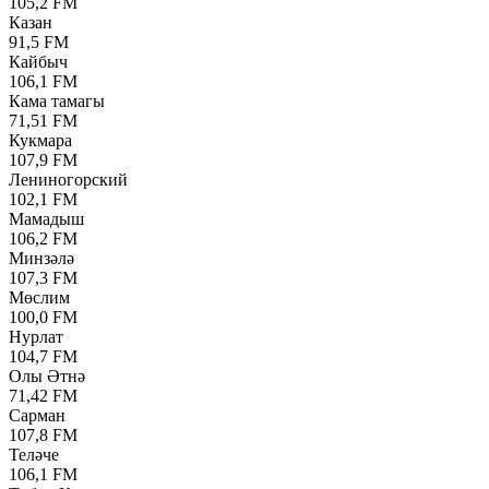
105,2 FM
Казан
91,5 FM
Кайбыч
106,1 FM
Кама тамагы
71,51 FM
Кукмара
107,9 FM
Лениногорский
102,1 FM
Мамадыш
106,2 FM
Минзәлә
107,3 FM
Мөслим
100,0 FM
Нурлат
104,7 FM
Олы Әтнә
71,42 FM
Сарман
107,8 FM
Теләче
106,1 FM