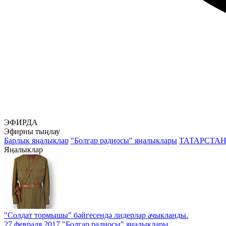
ЭФИРДА
Эфирны тыңлау
Барлык яңалыклар
"Болгар радиосы" яңалыклары
ТАТАРСТА
Яңалыклар
"Солдат тормышы" бәйгесендә лидерлар ачыкланды.
27 февраля 2017
"Болгар радиосы" яңалыклары