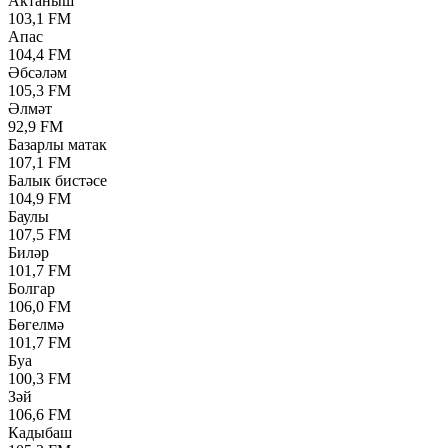
Актаныш
103,1 FM
Апас
104,4 FM
Әбсәләм
105,3 FM
Әлмәт
92,9 FM
Базарлы матак
107,1 FM
Балык бистәсе
104,9 FM
Баулы
107,5 FM
Биләр
101,7 FM
Болгар
106,0 FM
Бөгелмә
101,7 FM
Буа
100,3 FM
Зәй
106,6 FM
Кадыбаш